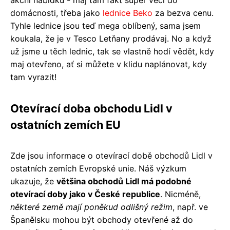
akční nabídku - maj tam fakt super věci do
domácnosti, třeba jako
lednice Beko
za bezva cenu.
Tyhle lednice jsou teď mega oblíbený, sama jsem
koukala, že je v Tesco Letňany prodávaj. No a když
už jsme u těch lednic, tak se vlastně hodí vědět, kdy
maj otevřeno, ať si můžete v klidu naplánovat, kdy
tam vyrazit!
Otevírací doba obchodu Lidl v
ostatních zemích EU
Zde jsou informace o otevírací době obchodů Lidl v
ostatních zemích Evropské unie. Náš výzkum
ukazuje, že
většina obchodů Lidl má podobné
otevírací doby jako v České republice
. Nicméně,
některé země mají poněkud odlišný režim
, např. ve
Španělsku mohou být obchody otevřené až do