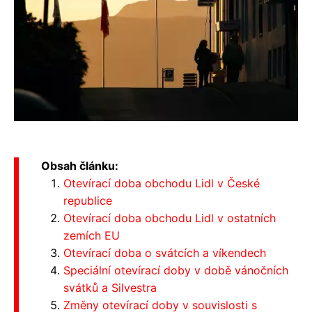
Obsah článku:
Otevírací doba obchodu Lidl v České
republice
Otevírací doba obchodu Lidl v ostatních
zemích EU
Otevírací doba o svátcích a víkendech
Speciální otevírací doby v době vánočních
svátků a Silvestra
Změny otevírací doby v souvislosti s