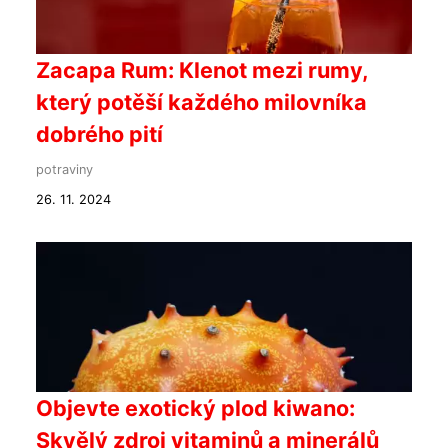
Zacapa Rum: Klenot mezi rumy,
který potěší každého milovníka
dobrého pití
potraviny
26. 11. 2024
Objevte exotický plod kiwano:
Skvělý zdroj vitaminů a minerálů