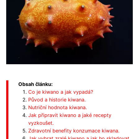
Obsah článku:
Co je kiwano a jak vypadá?
Původ a historie kiwana.
Nutriční hodnota kiwana.
Jak připravit kiwano a jaké recepty
vyzkoušet.
Zdravotní benefity konzumace kiwana.
Jak vybrat zralé kiwano a jak ho skladovat.