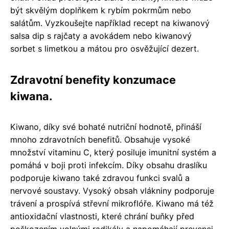
být skvělým doplňkem k rybím pokrmům nebo
salátům. Vyzkoušejte například recept na kiwanový
salsa dip s rajčaty a avokádem nebo kiwanový
sorbet s limetkou a mátou pro osvěžující dezert.
Zdravotní benefity konzumace
kiwana.
Kiwano, díky své bohaté nutriční hodnotě, přináší
mnoho zdravotních benefitů. Obsahuje vysoké
množství vitaminu C, který posiluje imunitní systém a
pomáhá v boji proti infekcím. Díky obsahu draslíku
podporuje kiwano také zdravou funkci svalů a
nervové soustavy. Vysoký obsah vlákniny podporuje
trávení a prospívá střevní mikroflóře. Kiwano má též
antioxidační vlastnosti, které chrání buňky před