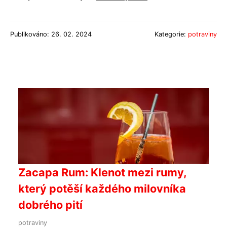
Publikováno: 26. 02. 2024
Kategorie:
potraviny
Zacapa Rum: Klenot mezi rumy,
který potěší každého milovníka
dobrého pití
potraviny