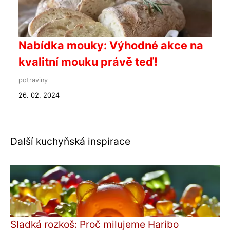
Nabídka mouky: Výhodné akce na
kvalitní mouku právě teď!
potraviny
26. 02. 2024
Další kuchyňská inspirace
Sladká rozkoš: Proč milujeme Haribo