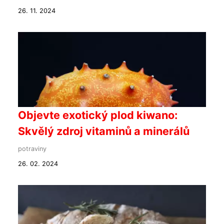
26. 11. 2024
Objevte exotický plod kiwano:
Skvělý zdroj vitaminů a minerálů
potraviny
26. 02. 2024