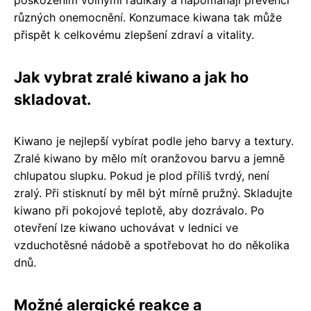
poškozením volnými radikály a napomáhají prevenci
různých onemocnění. Konzumace kiwana tak může
přispět k celkovému zlepšení zdraví a vitality.
Jak vybrat zralé kiwano a jak ho
skladovat.
Kiwano je nejlepší vybírat podle jeho barvy a textury.
Zralé kiwano by mělo mít oranžovou barvu a jemně
chlupatou slupku. Pokud je plod příliš tvrdý, není
zralý. Při stisknutí by měl být mírně pružný. Skladujte
kiwano při pokojové teplotě, aby dozrávalo. Po
otevření lze kiwano uchovávat v lednici ve
vzduchotěsné nádobě a spotřebovat ho do několika
dnů.
Možné alergické reakce a