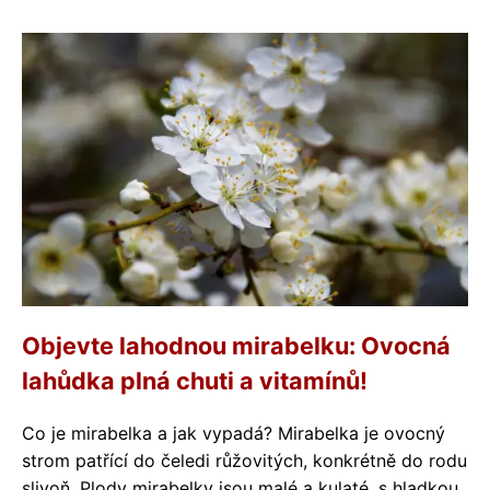
Objevte lahodnou mirabelku: Ovocná
lahůdka plná chuti a vitamínů!
Co je mirabelka a jak vypadá? Mirabelka je ovocný
strom patřící do čeledi růžovitých, konkrétně do rodu
slivoň. Plody mirabelky jsou malé a kulaté, s hladkou