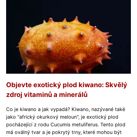
Objevte exotický plod kiwano: Skvělý
zdroj vitaminů a minerálů
Co je kiwano a jak vypadá? Kiwano, nazývané také
jako "africký okurkový meloun", je exotický plod
pocházející z rodu Cucumis metuliferus. Tento plod
má oválný tvar a je pokrytý trny, které mohou být