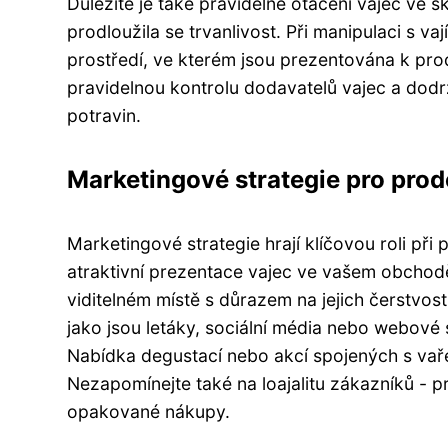
Důležité je také pravidelné otáčení vajec ve s
prodloužila se trvanlivost. Při manipulaci s v
prostředí, ve kterém jsou prezentována k prod
pravidelnou kontrolu dodavatelů vajec a dodrž
potravin.
Marketingové strategie pro prod
Marketingové strategie hrají klíčovou roli při
atraktivní prezentace vajec ve vašem obchodě.
viditelném místě s důrazem na jejich čerstvos
jako jsou letáky, sociální média nebo webové 
Nabídka degustací nebo akcí spojených s vaře
Nezapomínejte také na loajalitu zákazníků - 
opakované nákupy.