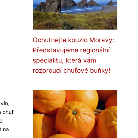
Ochutnejte kouzlo Moravy:
Představujeme regionální
specialitu, která vám
rozproudí chuťové buňky!
vin,
e chuť
ko
t na