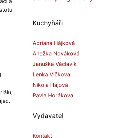
aci a
stotu
Kuchyňáři
Adriana Hájková
Anežka Nováková
Januška Václavík
Lenka Vlčková
í
Nikola Hájová
iálu,
Pavla Horáková
jec.
Vydavatel
Kontakt