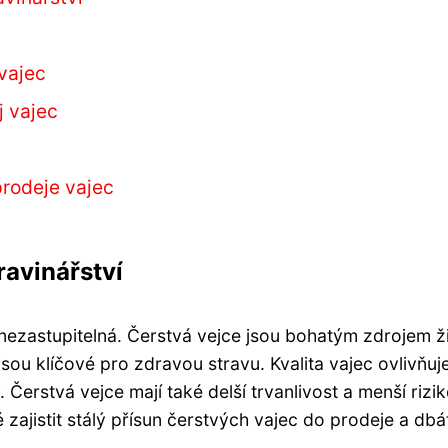
 vajec
j vajec
 prodeje vajec
ravinářství
 nezastupitelná. Čerstvá vejce jsou bohatým zdrojem ži
 jsou klíčové pro zdravou stravu. Kvalita vajec ovlivňuj
 Čerstvá vejce mají také delší trvanlivost a menší rizi
 zajistit stálý přísun čerstvých vajec do prodeje a dbá