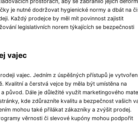
kladovacích prostorách, aby se zabránilo jejich deform
ajíčky je nutné dodržovat hygienické normy a dbát na či
eji. Každý prodejce by měl mít povinnost zajistit
ování legislativních norem týkajících se bezpečnosti
ej vajec
 prodeji vajec. Jedním z úspěšných přístupů je vytvořen
 Kvalitní a čerstvá vejce by měla být umístěna na
t a původ. Dále je důležité využít marketingového mater
stránky, kde zdůrazníte kvalitu a bezpečnost vašich va
ním mohou také přilákat zákazníky a zvýšit prodej.
programy věrnosti či slevové kupóny mohou podpořit