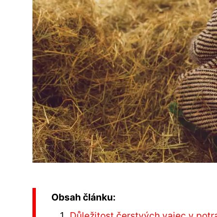
Obsah článku:
Důležitost čerstvých vajec v potr