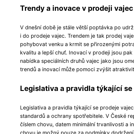
Trendy a inovace v prodeji vajec
V dnešní době je stále větší poptávka po udr
i do prodeje vajec. Trendem je tak prodej vaj
pohybovat venku a krmit se přirozenými potrav
kvalitu a lepší chuť. Inovací v prodeji jsou p
nabídka speciálních druhů vajec jako jsou o
trendů a inovací může pomoci zvýšit atraktivi
Legislativa a pravidla týkající s
Legislativa a pravidla týkající se prodeje vaj
standardů a ochrany spotřebitele. V České rep
číslem chovu, datem minimální trvanlivosti a
chovu je možný pouze za podmínky dodržení