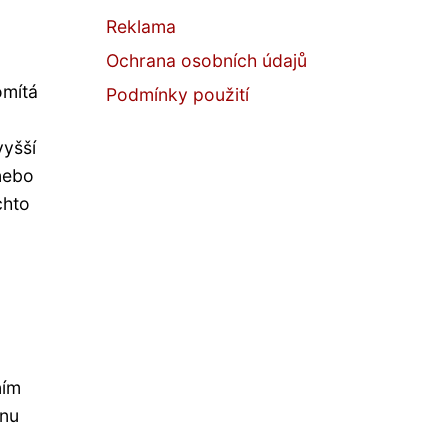
Reklama
Ochrana osobních údajů
omítá
Podmínky použití
vyšší
 nebo
chto
ním
vnu