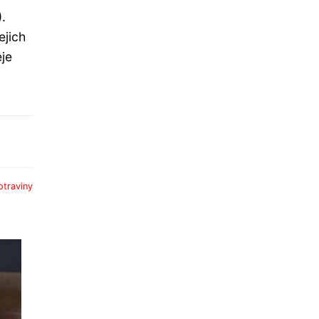
.
ejich
eje
otraviny