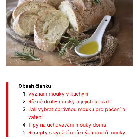
Obsah článku:
Význam mouky v kuchyni
Různé druhy mouky a jejich použití
Jak vybrat správnou mouku pro pečení a
vaření
Tipy na uchovávání mouky doma
Recepty s využitím různých druhů mouky