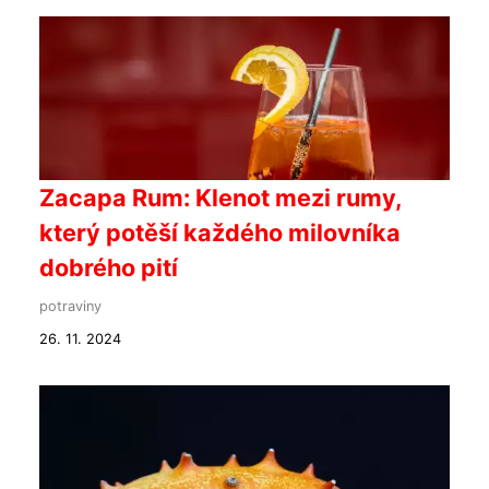
Zacapa Rum: Klenot mezi rumy,
který potěší každého milovníka
dobrého pití
potraviny
26. 11. 2024