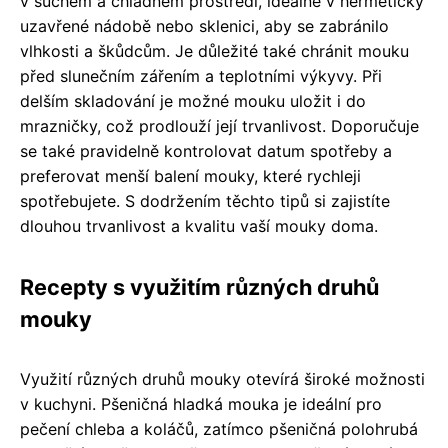
v suchém a chladném prostředí, ideálně v hermeticky
uzavřené nádobě nebo sklenici, aby se zabránilo
vlhkosti a škůdcům. Je důležité také chránit mouku
před slunečním zářením a teplotními výkyvy. Při
delším skladování je možné mouku uložit i do
mrazničky, což prodlouží její trvanlivost. Doporučuje
se také pravidelně kontrolovat datum spotřeby a
preferovat menší balení mouky, které rychleji
spotřebujete. S dodržením těchto tipů si zajistíte
dlouhou trvanlivost a kvalitu vaší mouky doma.
Recepty s využitím různých druhů
mouky
Využití různých druhů mouky otevírá široké možnosti
v kuchyni. Pšeničná hladká mouka je ideální pro
pečení chleba a koláčů, zatímco pšeničná polohrubá