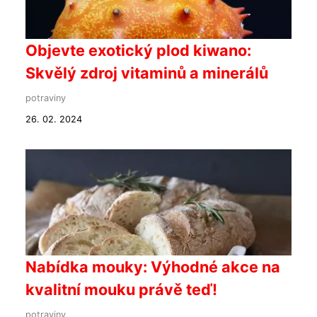
Objevte exotický plod kiwano:
Skvělý zdroj vitaminů a minerálů
potraviny
26. 02. 2024
Nabídka mouky: Výhodné akce na
kvalitní mouku právě teď!
potraviny