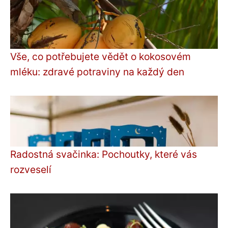
Vše, co potřebujete vědět o kokosovém
mléku: zdravé potraviny na každý den
Radostná svačinka: Pochoutky, které vás
rozveselí