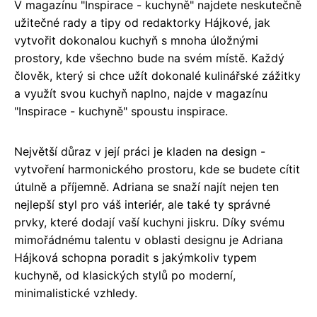
V magazínu "Inspirace - kuchyně" najdete neskutečně
užitečné rady a tipy od redaktorky Hájkové, jak
vytvořit dokonalou kuchyň s mnoha úložnými
prostory, kde všechno bude na svém místě. Každý
člověk, který si chce užít dokonalé kulinářské zážitky
a využít svou kuchyň naplno, najde v magazínu
"Inspirace - kuchyně" spoustu inspirace.
Největší důraz v její práci je kladen na design -
vytvoření harmonického prostoru, kde se budete cítit
útulně a příjemně. Adriana se snaží najít nejen ten
nejlepší styl pro váš interiér, ale také ty správné
prvky, které dodají vaší kuchyni jiskru. Díky svému
mimořádnému talentu v oblasti designu je Adriana
Hájková schopna poradit s jakýmkoliv typem
kuchyně, od klasických stylů po moderní,
minimalistické vzhledy.