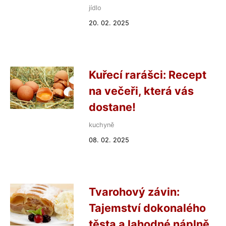
jídlo
20. 02. 2025
Kuřecí rarášci: Recept
na večeři, která vás
dostane!
kuchyně
08. 02. 2025
Tvarohový závin:
Tajemství dokonalého
těsta a lahodné náplně