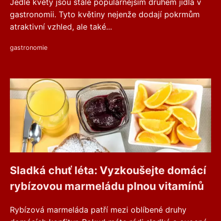
Jedlé květy jsou stále populárnějším druhem jídla v
gastronomii. Tyto květiny nejenže dodají pokrmům
atraktivní vzhled, ale také...
gastronomie
Sladká chuť léta: Vyzkoušejte domácí
rybízovou marmeládu plnou vitamínů
Rybízová marmeláda patří mezi oblíbené druhy