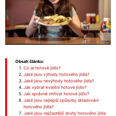
Obsah článku:
Co je hotové jídlo?
Jaké jsou výhody hotového jídla?
Jaké jsou nevýhody hotového jídla?
Jak vybrat kvalitní hotové jídlo?
Jak správně ohřívat hotové jídlo?
Jaké jsou nejlepší způsoby skladování
hotového jídla?
Jaké jsou nejčastější druhy hotového jídla