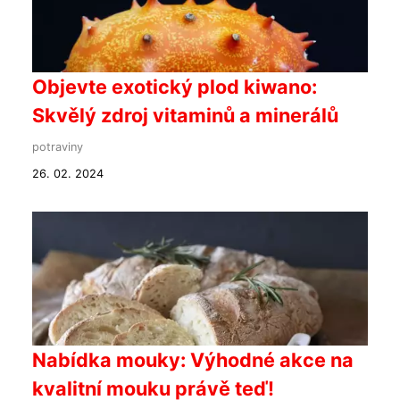
Objevte exotický plod kiwano:
Skvělý zdroj vitaminů a minerálů
potraviny
26. 02. 2024
Nabídka mouky: Výhodné akce na
kvalitní mouku právě teď!