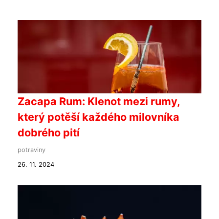
Zacapa Rum: Klenot mezi rumy,
který potěší každého milovníka
dobrého pití
potraviny
26. 11. 2024