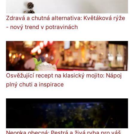
Zdravá a chutná alternativa: Květáková rýže
- nový trend v potravinách
Osvěžující recept na klasický mojito: Nápoj
plný chuti a inspirace
Neonka obecná: Pestrá a živá ryba pro váš