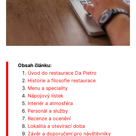
Obsah článku:
Úvod do restaurace Da Pietro
Historie a filosofie restaurace
Menu a speciality
Nápojový lístek
Interiér a atmosféra
Personál a služby
Recenze a ocenění
Lokalita a otevírací doba
Závěr a doporučení pro návštěvníky