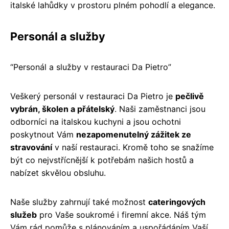
italské lahůdky v prostoru plném pohodlí a elegance.
Personál a služby
“Personál a služby v restauraci Da Pietro”
Veškerý personál v restauraci Da Pietro je
pečlivě
vybrán, školen a přátelský
. Naši zaměstnanci jsou
odborníci na italskou kuchyni a jsou ochotni
poskytnout Vám
nezapomenutelný zážitek ze
stravování
v naší restauraci. Kromě toho se snažíme
být co nejvstřícnější k potřebám našich hostů a
nabízet skvělou obsluhu.
Naše služby zahrnují také možnost
cateringových
služeb
pro Vaše soukromé i firemní akce. Náš tým
Vám rád pomůže s plánováním a uspořádáním Vaší