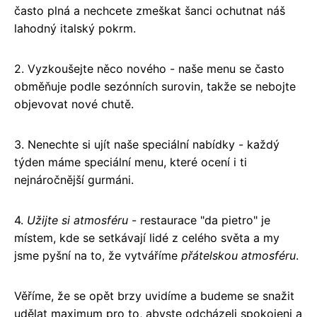
často plná a nechcete zmeškat šanci ochutnat náš
lahodný italský pokrm.
2. Vyzkoušejte něco nového - naše menu se často
obměňuje podle sezónních surovin, takže se nebojte
objevovat nové chutě.
3. Nenechte si ujít naše speciální nabídky - každý
týden máme speciální menu, které ocení i ti
nejnáročnější gurmáni.
4.
Užijte si atmosféru
- restaurace "da pietro" je
místem, kde se setkávají lidé z celého světa a my
jsme pyšní na to, že vytváříme
přátelskou atmosféru
.
Věříme, že se opět brzy uvidíme a budeme se snažit
udělat maximum pro to, abyste odcházeli spokojeni a