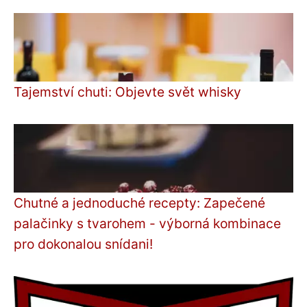
Tajemství chuti: Objevte svět whisky
Chutné a jednoduché recepty: Zapečené
palačinky s tvarohem - výborná kombinace
pro dokonalou snídani!