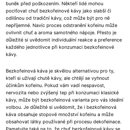
buněk před poškozením. Někteří lidé mohou
pociťovat chuť bezkofeinové kávy jako slabší či
odlišnou od tradiční kávy, což může být pro ně
nepříjemné. Navíc proces odstranění kofeinu může
ovlivnit chuť a aroma samotného nápoje. Přesto je
důležité si uvědomit individuální reakce a preference
každého jednotlivce při konzumaci bezkofeinové
kávy.
Bezkofeinová káva je skvělou alternativou pro ty,
kteří si užívají chutě kávy, ale chtějí se vyhnout
účinkům kofeinu. Pokud vám vadí nespavost,
nervozita nebo zvýšený tep při konzumaci klasické
kávy, může být bezkofeinová varianta pro vás ideální
volbou. Je důležité si uvědomit, že i bezkofeinová
káva obsahuje stopové množství kofeinu a může
obsahovat látky používané při procesu dekofeinace.
Pamatujte také na to, že chuť bezkofeinové kávy se