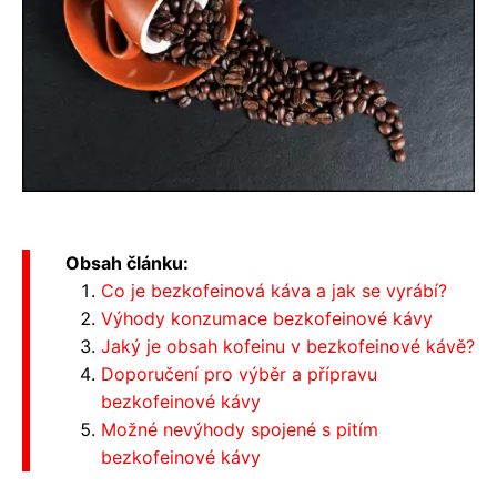
Obsah článku:
Co je bezkofeinová káva a jak se vyrábí?
Výhody konzumace bezkofeinové kávy
Jaký je obsah kofeinu v bezkofeinové kávě?
Doporučení pro výběr a přípravu
bezkofeinové kávy
Možné nevýhody spojené s pitím
bezkofeinové kávy