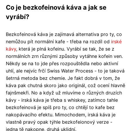
Co je bezkofeinová káva a jak se
vyrábí?
Bezkofeinová káva je zajímavá alternativa pro ty, co
nemůžou pít normální kafe - třeba na rozdíl od
irské
kávy
, která je plná kofeinu. Vyrábí se tak, že se z
normálních zrn různými způsoby vytáhne kofein ven.
Někdy se na to jde přes rozpouštědla nebo aktivní
uhlí, ale nejvíc frčí Swiss Water Process - to je taková
šetrná metoda bez chemie. Je fakt dobrá v tom, že
káva pak chutná skoro jako originál, což ocení hlavně
fajnšmekři. No a když už mluvíme o různých druzích
kávy - irská káva je třeba s whiskey, zatímco tahle
bezkofeinová je spíš pro ty, co chtějí to kafe bez
nakopávacího efektu. Mimochodem, irská káva je
vlastně pravý opak týhle bezkofeionový verze -
jedna tě nakopne, druhá uklidní.