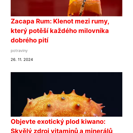
Zacapa Rum: Klenot mezi rumy,
který potěší každého milovníka
dobrého pití
potraviny
26. 11. 2024
Objevte exotický plod kiwano:
Skvělý zdroj vitaminů a minerálů