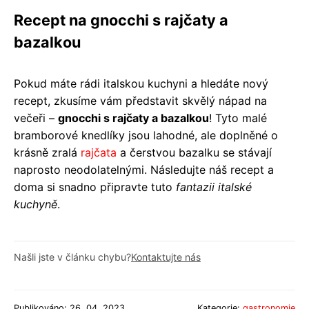
Recept na gnocchi s rajčaty a
bazalkou
Pokud máte rádi italskou kuchyni a hledáte nový
recept, zkusíme vám představit skvělý nápad na
večeři –
gnocchi s rajčaty a bazalkou
! Tyto malé
bramborové knedlíky jsou lahodné, ale doplněné o
krásně zralá
rajčata
a čerstvou bazalku se stávají
naprosto neodolatelnými. Následujte náš recept a
doma si snadno připravte tuto
fantazii italské
kuchyně
.
Našli jste v článku chybu?
Kontaktujte nás
Publikováno: 26. 04. 2023
Kategorie:
gastronomie