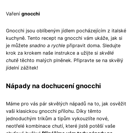
Vaření
gnocchi
Gnocchi jsou oblíbeným jídlem pocházejícím z italské
kuchyně. Tento recept na gnocchi vám ukáže, jak si
je můžete
snadno a rychle
připravit doma. Sledujte
krok za krokem naše instrukce a užijte si
skvělé
chutě
těchto malých plněnek. Připravte se na skvělý
jídelní zážitek!
Nápady na dochucení gnocchi
Máme pro vás pár skvělých nápadů na to, jak osvěžit
vaši klasickou gnocchi přílohu. Díky těmto
jednoduchým trikům a tipům vykouzlíte nové,
neotřelé kombinace chutí, které jistě potěší vaše