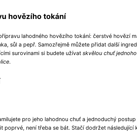
vu hovězího tokání
řípravu lahodného hovězího tokání: čerstvé hovězí m
ánka, sůl a pepř. Samozřejmě můžete přidat další ingre
ícími surovinami si budete užívat
skvělou chuť jednoho
lice
.
í
 zamilujete pro jeho lahodnou chuť a jednoduchý postup
t poprvé, není třeba se bát. Stačí dodržet následující