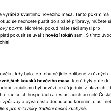
é se vyrábí z kvalitního hovězího masa. Tento pokrm má
 Pokud se nechcete pustit do složité přípravy, můžete si
tový pokrm
. Nicméně, pokud máte rádi smysl pro
platí pokusit se uvařit
hovězí tokáň
sami. S tímto úvo
chle!
dověku, kdy bylo toto chutné jídlo oblíbené v různých
evnějších kousků hovězího masa
, které byly poté du
bí socialismu byl hovězí tokáň jedním z hlavních jíd
 mnoha tradičních hospodách a restauracích po celé Česk
i způsoby
a bývá často dochuceno kořením, cibulí ne
dlem pro milovníky tradiční české kuchyně
.