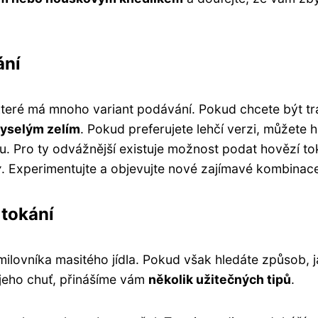
ání
 které má mnoho variant podávání. Pokud chcete být tr
kyselým zelím
. Pokud preferujete lehčí verzi, můžete 
u. Pro ty odvážnější existuje možnost podat hovězí to
y
. Experimentujte a objevujte nové zajímavé kombinac
 tokání
ilovníka masitého jídla. Pokud však hledáte způsob, j
 jeho chuť, přinášíme vám
několik užitečných tipů
.