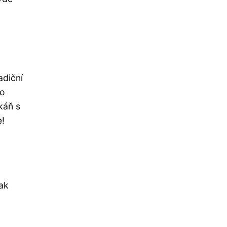
adiční
ho
káň s
e!
ak