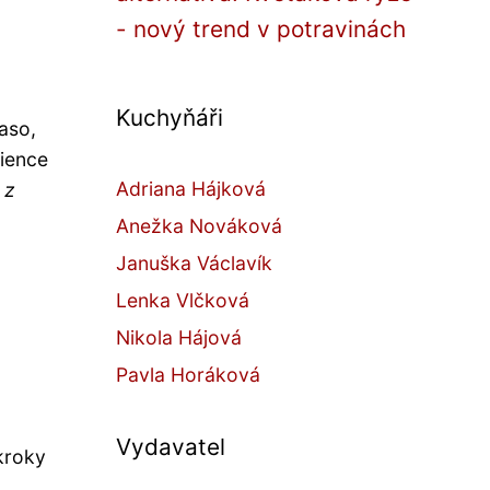
- nový trend v potravinách
Kuchyňáři
aso,
dience
Adriana Hájková
 z
Anežka Nováková
Januška Václavík
Lenka Vlčková
Nikola Hájová
Pavla Horáková
Vydavatel
 kroky