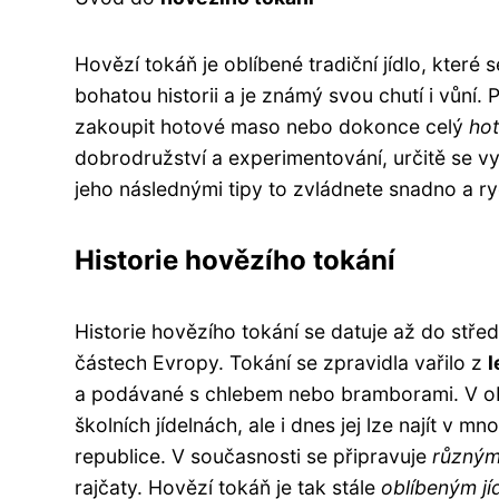
Hovězí tokáň je oblíbené tradiční jídlo, kter
bohatou historii a je známý svou chutí i vůní.
zakoupit hotové maso nebo dokonce celý
ho
dobrodružství a experimentování, určitě se vy
jeho následnými tipy to zvládnete snadno a ry
Historie hovězího tokání
Historie hovězího tokání se datuje až do stře
částech Evropy. Tokání se zpravidla vařilo z
l
a podávané s chlebem nebo bramborami. V obdo
školních jídelnách, ale i dnes jej lze najít v
republice. V současnosti se připravuje
různým
rajčaty. Hovězí tokáň je tak stále
oblíbeným jí