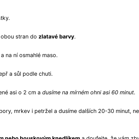
tky.
z obou stran do
zlatavé barvy
.
 a na ní osmahlé maso.
epř a sůl podle chuti.
ené asi o 2 cm a
dusíme na mírném ohni asi 60 minut
.
ory, mrkev i petržel a dusíme dalších 20-30 minut, n
em nebo houskovým knedlíkem
a doufejte, že vám zb