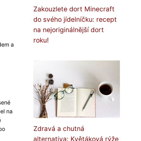
Zakouzlete dort Minecraft
do svého jídelníčku: recept
na nejoriginálnější dort
roku!
dem a
sené
el na
é
Zdravá a chutná
bo
alternativa: Květáková rýže