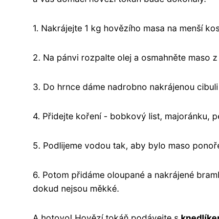
1. Nakrájejte 1 kg hovězího masa na menší kos
2. Na pánvi rozpalte olej a osmahněte maso 
3. Do hrnce dáme nadrobno nakrájenou cibuli
4. Přidejte koření - bobkový list, majoránku, p
5. Podlijeme vodou tak, aby bylo maso ponoř
6. Potom přidáme oloupané a nakrájené bramb
dokud nejsou měkké.
A hotovo! Hovězí tokáň podávejte s
knedlík