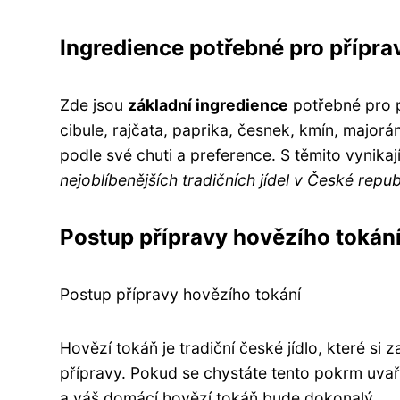
Ingredience potřebné pro přípra
Zde jsou
základní ingredience
potřebné pro p
cibule, rajčata, paprika, česnek, kmín, major
podle své chuti a preference. S těmito vynikaj
nejoblíbenějších tradičních jídel v České repub
Postup přípravy hovězího tokán
Postup přípravy hovězího tokání
Hovězí tokáň je tradiční české jídlo, které si
přípravy. Pokud se chystáte tento pokrm uvaři
a váš domácí hovězí tokáň bude dokonalý.