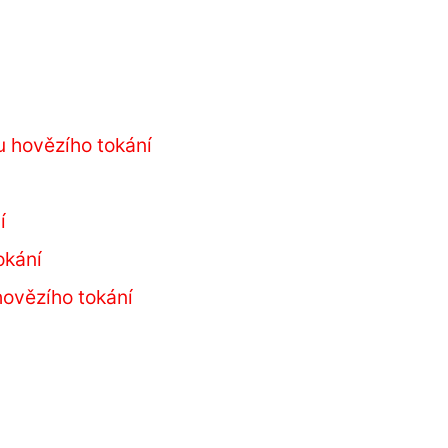
u hovězího tokání
í
okání
hovězího tokání