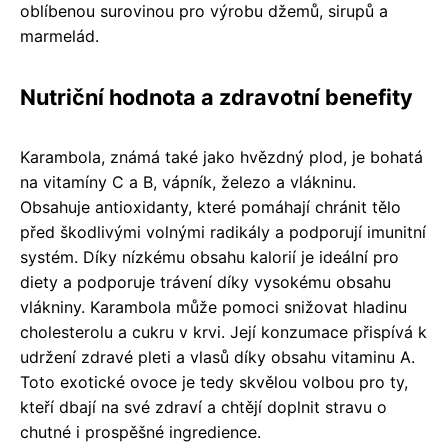
oblíbenou surovinou pro výrobu džemů, sirupů a
marmelád.
Nutriční hodnota a zdravotní benefity
Karambola, známá také jako hvězdný plod, je bohatá
na vitamíny C a B, vápník, železo a vlákninu.
Obsahuje antioxidanty, které pomáhají chránit tělo
před škodlivými volnými radikály a podporují imunitní
systém. Díky nízkému obsahu kalorií je ideální pro
diety a podporuje trávení díky vysokému obsahu
vlákniny. Karambola může pomoci snižovat hladinu
cholesterolu a cukru v krvi. Její konzumace přispívá k
udržení zdravé pleti a vlasů díky obsahu vitaminu A.
Toto exotické ovoce je tedy skvělou volbou pro ty,
kteří dbají na své zdraví a chtějí doplnit stravu o
chutné i prospěšné ingredience.