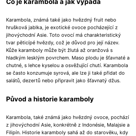
Co je karambola a jak vypadá
Karambola, známá také jako hvězdný fruit nebo
hrušková jablka, je exotické ovoce pocházející z
jihovýchodní Asie. Toto ovocí má charakteristický
tvar pěticípé hvězdy, což je důvod pro její název.
Kůže karamboly může být žlutá až oranžová s
hladkým lesklým povrchem. Maso plodu je šťavnaté a
chutné, s lehce kyselou a osvěžující chutí. Karambola
se často konzumuje syrová, ale lze ji také přidat do
salátů, dezertů nebo připravit jako šťavnatý džus.
Původ a historie karamboly
Karambola, také známá jako hvězdný ovoce, pochází
z jihovýchodní Asie, konkrétně z Indonésie, Malajsie a
Filipín. Historie karamboly sahá až do starověku, kdy