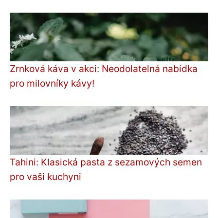
Zrnková káva v akci: Neodolatelná nabídka
pro milovníky kávy!
Tahini: Klasická pasta z sezamových semen
pro vaši kuchyni