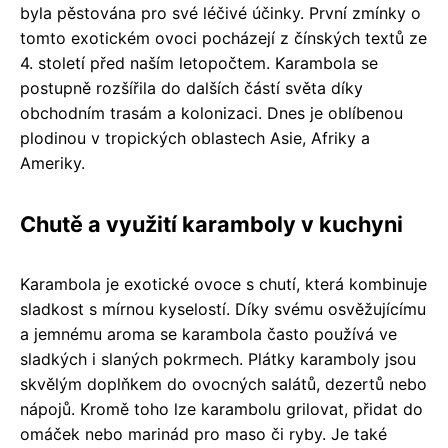
byla pěstována pro své léčivé účinky. První zmínky o
tomto exotickém ovoci pocházejí z čínských textů ze
4. století před naším letopočtem. Karambola se
postupně rozšířila do dalších částí světa díky
obchodním trasám a kolonizaci. Dnes je oblíbenou
plodinou v tropických oblastech Asie, Afriky a
Ameriky.
Chutě a využití karamboly v kuchyni
Karambola je exotické ovoce s chutí, která kombinuje
sladkost s mírnou kyselostí. Díky svému osvěžujícímu
a jemnému aroma se karambola často používá ve
sladkých i slaných pokrmech. Plátky karamboly jsou
skvělým doplňkem do ovocných salátů, dezertů nebo
nápojů. Kromě toho lze karambolu grilovat, přidat do
omáček nebo marinád pro maso či ryby. Je také