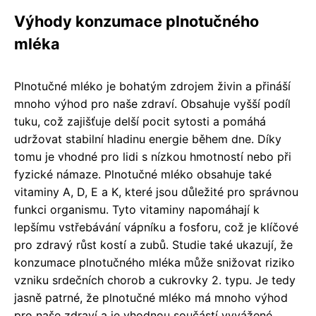
Výhody konzumace plnotučného
mléka
Plnotučné mléko je bohatým zdrojem živin a přináší
mnoho výhod pro naše zdraví. Obsahuje vyšší podíl
tuku, což zajišťuje delší pocit sytosti a pomáhá
udržovat stabilní hladinu energie během dne. Díky
tomu je vhodné pro lidi s nízkou hmotností nebo při
fyzické námaze. Plnotučné mléko obsahuje také
vitaminy A, D, E a K, které jsou důležité pro správnou
funkci organismu. Tyto vitaminy napomáhají k
lepšímu vstřebávání vápníku a fosforu, což je klíčové
pro zdravý růst kostí a zubů. Studie také ukazují, že
konzumace plnotučného mléka může snižovat riziko
vzniku srdečních chorob a cukrovky 2. typu. Je tedy
jasně patrné, že plnotučné mléko má mnoho výhod
pro naše zdraví a je vhodnou součástí vyvážené