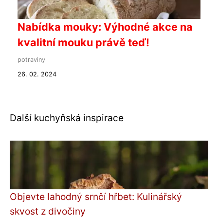
Nabídka mouky: Výhodné akce na
kvalitní mouku právě teď!
potraviny
26. 02. 2024
Další kuchyňská inspirace
Objevte lahodný srnčí hřbet: Kulinářský
skvost z divočiny