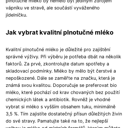
plnotučné mléko by nemělo být jediným zdrojem
vápníku ve stravě, ale součástí vyváženého
jídelníčku.
Jak vybrat kvalitní plnotučné mléko
Kvalitní plnotučné mléko je důležité pro zajištění
správné výživy. Při výběru je potřeba dbát na několik
faktorů. Za prvé, zkontrolujte datum spotřeby a
skladovací podmínky. Mléko by mělo být čerstvé a
nepoškozené. Dále se zaměřte na značku, která je
známá svou kvalitou. Doporučuje se preferovat bio
mléko, které pochází od krav chovaných bez použití
chemických látek a antibiotik. Rovněž je vhodné
vybrat si mléko s vyšším obsahem tuku, minimálně
3,5 %. Tím zajistíte dostatečný přísun důležitých živin
do své stravy. Pamatujte také na to, že nejlepší
volbou je mléko od místních farmářů, kterým můžete