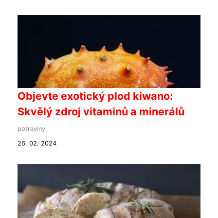
Objevte exotický plod kiwano:
Skvělý zdroj vitaminů a minerálů
potraviny
26. 02. 2024