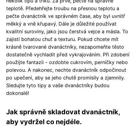
několik tipů a triků. Za prvé, pečte na správné
teplotě. Předehřejte troubu na přesnou teplotu a
pečte dvanáctník ve správném čase, aby byl uvnitř
měkký a vně křupavý. Dále je důležité používat
kvalitní suroviny, jako jsou čerstvá vejce a másla. To
zajistí bohatou chuť a texturu. Pokud chcete mít
krásně tvarované dvanáctníky, nezapomeňte těsto
dostatečně vychladit před vykrajováním. Při zdobení
použijte fantazii - ozdobte cukrovím, perníčky nebo
polevou. A nakonec, nechte dvanáctník odpočinout
po upečení, aby se jeho chutě promísily a zjemnily.
Sledujte tyto tipy a vaše dvanáctníky budou
dokonalé!
Jak správně skladovat dvanáctník,
aby vydržel co nejdéle.