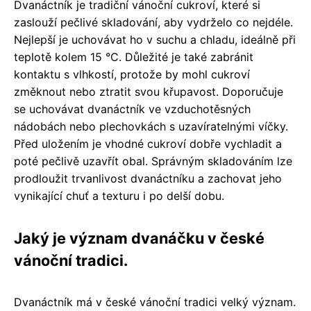
Dvanáctník je tradiční vánoční cukroví, které si
zaslouží pečlivé skladování, aby vydrželo co nejdéle.
Nejlepší je uchovávat ho v suchu a chladu, ideálně při
teplotě kolem 15 °C. Důležité je také zabránit
kontaktu s vlhkostí, protože by mohl cukroví
změknout nebo ztratit svou křupavost. Doporučuje
se uchovávat dvanáctník ve vzduchotěsných
nádobách nebo plechovkách s uzavíratelnými víčky.
Před uložením je vhodné cukroví dobře vychladit a
poté pečlivě uzavřít obal. Správným skladováním lze
prodloužit trvanlivost dvanáctníku a zachovat jeho
vynikající chuť a texturu i po delší dobu.
Jaký je význam dvanáčku v české
vánoční tradici.
Dvanáctník má v české vánoční tradici velký význam.