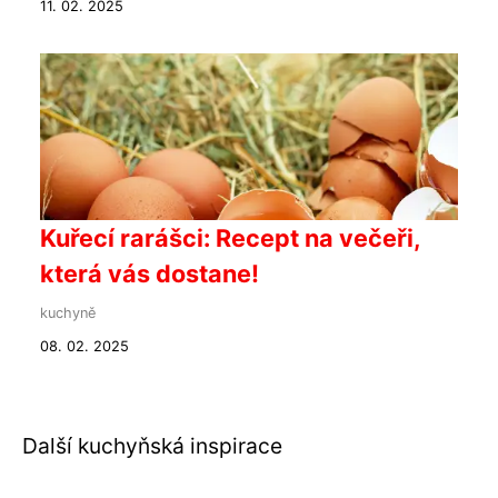
11. 02. 2025
Kuřecí rarášci: Recept na večeři,
která vás dostane!
kuchyně
08. 02. 2025
Další kuchyňská inspirace