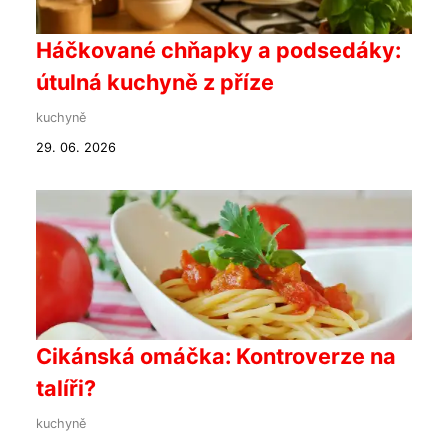
Háčkované chňapky a podsedáky:
útulná kuchyně z příze
kuchyně
29. 06. 2026
Cikánská omáčka: Kontroverze na
talíři?
kuchyně