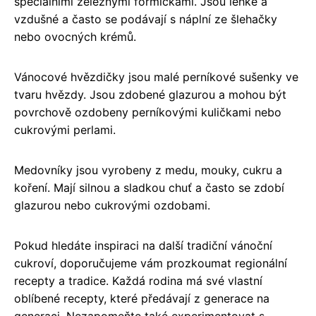
speciálními železnými formičkami. Jsou lehké a
vzdušné a často se podávají s náplní ze šlehačky
nebo ovocných krémů.
Vánocové hvězdičky jsou malé perníkové sušenky ve
tvaru hvězdy. Jsou zdobené glazurou a mohou být
povrchově ozdobeny perníkovými kuličkami nebo
cukrovými perlami.
Medovníky jsou vyrobeny z medu, mouky, cukru a
koření. Mají silnou a sladkou chuť a často se zdobí
glazurou nebo cukrovými ozdobami.
Pokud hledáte inspiraci na další tradiční vánoční
cukroví, doporučujeme vám prozkoumat regionální
recepty a tradice. Každá rodina má své vlastní
oblíbené recepty, které předávají z generace na
generaci. Nezapomeňte také experimentovat s