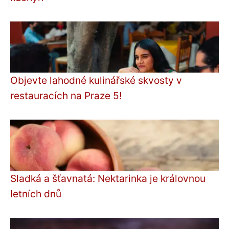
Objevte lahodné kulinářské skvosty v
restauracích na Praze 5!
Sladká a šťavnatá: Nektarinka je královnou
letních dnů