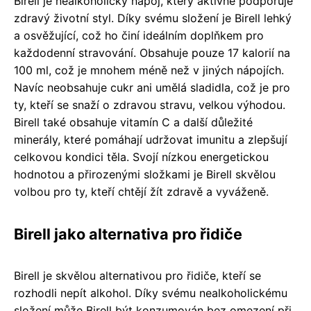
Birell je nealkoholický nápoj, který aktivně podporuje
zdravý životní styl. Díky svému složení je Birell lehký
a osvěžující, což ho činí ideálním doplňkem pro
každodenní stravování. Obsahuje pouze 17 kalorií na
100 ml, což je mnohem méně než v jiných nápojích.
Navíc neobsahuje cukr ani umělá sladidla, což je pro
ty, kteří se snaží o zdravou stravu, velkou výhodou.
Birell také obsahuje vitamín C a další důležité
minerály, které pomáhají udržovat imunitu a zlepšují
celkovou kondici těla. Svojí nízkou energetickou
hodnotou a přirozenými složkami je Birell skvělou
volbou pro ty, kteří chtějí žít zdravě a vyváženě.
Birell jako alternativa pro řidiče
Birell je skvělou alternativou pro řidiče, kteří se
rozhodli nepít alkohol. Díky svému nealkoholickému
složení může Birell být konzumován bez omezení při