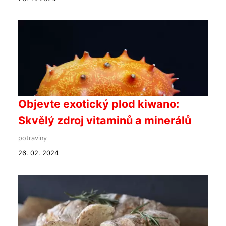
Objevte exotický plod kiwano:
Skvělý zdroj vitaminů a minerálů
potraviny
26. 02. 2024