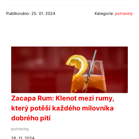
Publikováno: 25. 01. 2024
Kategorie:
potraviny
Zacapa Rum: Klenot mezi rumy,
který potěší každého milovníka
dobrého pití
potraviny
26. 11. 2024