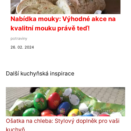
Nabídka mouky: Výhodné akce na
kvalitní mouku právě teď!
potraviny
26. 02. 2024
Další kuchyňská inspirace
Ošatka na chleba: Stylový doplněk pro vaši
kuchyň