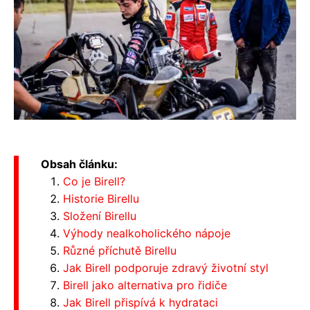
Obsah článku:
Co je Birell?
Historie Birellu
Složení Birellu
Výhody nealkoholického nápoje
Různé příchutě Birellu
Jak Birell podporuje zdravý životní styl
Birell jako alternativa pro řidiče
Jak Birell přispívá k hydrataci