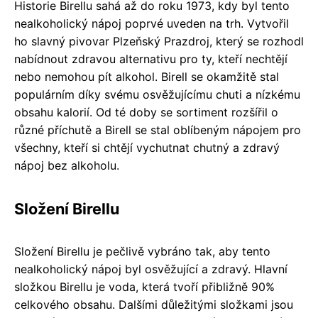
Historie Birellu sahá až do roku 1973, kdy byl tento
nealkoholický nápoj poprvé uveden na trh. Vytvořil
ho slavný pivovar Plzeňský Prazdroj, který se rozhodl
nabídnout zdravou alternativu pro ty, kteří nechtějí
nebo nemohou pít alkohol. Birell se okamžitě stal
populárním díky svému osvěžujícímu chuti a nízkému
obsahu kalorií. Od té doby se sortiment rozšířil o
různé příchutě a Birell se stal oblíbeným nápojem pro
všechny, kteří si chtějí vychutnat chutný a zdravý
nápoj bez alkoholu.
Složení Birellu
Složení Birellu je pečlivě vybráno tak, aby tento
nealkoholický nápoj byl osvěžující a zdravý. Hlavní
složkou Birellu je voda, která tvoří přibližně 90%
celkového obsahu. Dalšími důležitými složkami jsou