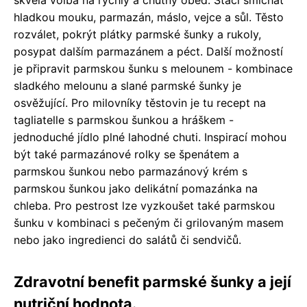
hladkou mouku, parmazán, máslo, vejce a sůl. Těsto
rozválet, pokrýt plátky parmské šunky a rukoly,
posypat dalším parmazánem a péct. Další možností
je připravit parmskou šunku s melounem - kombinace
sladkého melounu a slané parmské šunky je
osvěžující. Pro milovníky těstovin je tu recept na
tagliatelle s parmskou šunkou a hráškem -
jednoduché jídlo plné lahodné chuti. Inspirací mohou
být také parmazánové rolky se špenátem a
parmskou šunkou nebo parmazánový krém s
parmskou šunkou jako delikátní pomazánka na
chleba. Pro pestrost lze vyzkoušet také parmskou
šunku v kombinaci s pečeným či grilovaným masem
nebo jako ingredienci do salátů či sendvičů.
Zdravotní benefit parmské šunky a její
nutriční hodnota.