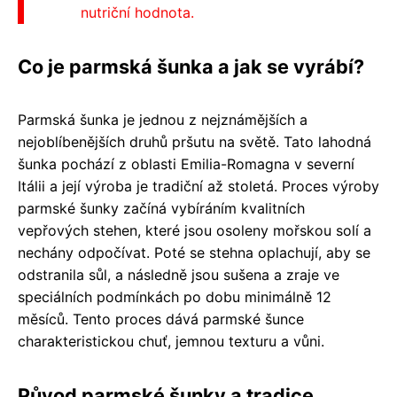
nutriční hodnota.
Co je parmská šunka a jak se vyrábí?
Parmská šunka je jednou z nejznámějších a
nejoblíbenějších druhů pršutu na světě. Tato lahodná
šunka pochází z oblasti Emilia-Romagna v severní
Itálii a její výroba je tradiční až stoletá. Proces výroby
parmské šunky začíná vybíráním kvalitních
vepřových stehen, které jsou osoleny mořskou solí a
nechány odpočívat. Poté se stehna oplachují, aby se
odstranila sůl, a následně jsou sušena a zraje ve
speciálních podmínkách po dobu minimálně 12
měsíců. Tento proces dává parmské šunce
charakteristickou chuť, jemnou texturu a vůni.
Původ parmské šunky a tradice