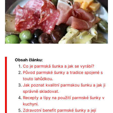
Obsah článku:
Co je parmská šunka a jak se vyrábí?
Původ parmské šunky a tradice spojené s
touto lahůdkou.
Jak poznat kvalitní parmskou šunku a jak ji
správně skladovat.
Recepty a tipy na použití parmské šunky v
kuchyni.
Zdravotní benefit parmské šunky a její