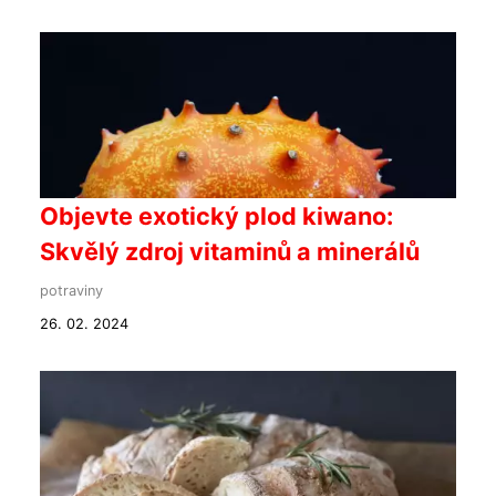
Objevte exotický plod kiwano:
Skvělý zdroj vitaminů a minerálů
potraviny
26. 02. 2024