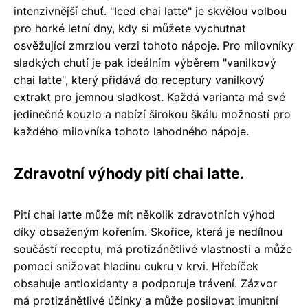
intenzivnější chuť. "Iced chai latte" je skvělou volbou
pro horké letní dny, kdy si můžete vychutnat
osvěžující zmrzlou verzi tohoto nápoje. Pro milovníky
sladkých chutí je pak ideálním výběrem "vanilkový
chai latte", který přidává do receptury vanilkový
extrakt pro jemnou sladkost. Každá varianta má své
jedinečné kouzlo a nabízí širokou škálu možností pro
každého milovníka tohoto lahodného nápoje.
Zdravotní výhody pití chai latte.
Pití chai latte může mít několik zdravotních výhod
díky obsaženým kořením. Skořice, která je nedílnou
součástí receptu, má protizánětlivé vlastnosti a může
pomoci snižovat hladinu cukru v krvi. Hřebíček
obsahuje antioxidanty a podporuje trávení. Zázvor
má protizánětlivé účinky a může posilovat imunitní