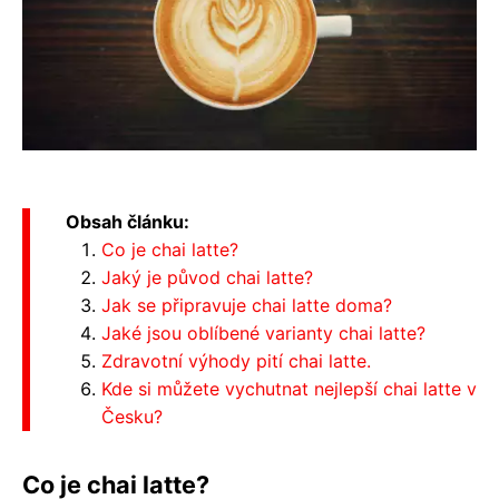
Obsah článku:
Co je chai latte?
Jaký je původ chai latte?
Jak se připravuje chai latte doma?
Jaké jsou oblíbené varianty chai latte?
Zdravotní výhody pití chai latte.
Kde si můžete vychutnat nejlepší chai latte v
Česku?
Co je chai latte?