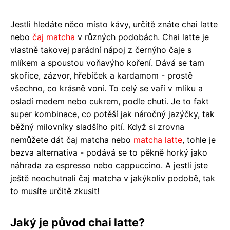
Jestli hledáte něco místo kávy, určitě znáte chai latte
nebo
čaj matcha
v různých podobách. Chai latte je
vlastně takovej parádní nápoj z černýho čaje s
mlíkem a spoustou voňavýho koření. Dává se tam
skořice, zázvor, hřebíček a kardamom - prostě
všechno, co krásně voní. To celý se vaří v mlíku a
osladí medem nebo cukrem, podle chuti. Je to fakt
super kombinace, co potěší jak náročný jazýčky, tak
běžný milovníky sladšího pití. Když si zrovna
nemůžete dát čaj matcha nebo
matcha latte
, tohle je
bezva alternativa - podává se to pěkně horký jako
náhrada za espresso nebo cappuccino. A jestli jste
ještě neochutnali čaj matcha v jakýkoliv podobě, tak
to musíte určitě zkusit!
Jaký je původ chai latte?