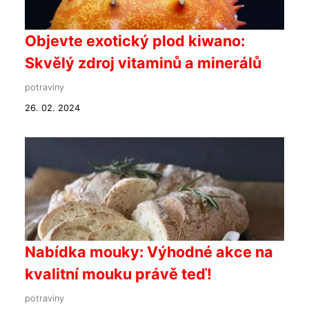
Objevte exotický plod kiwano:
Skvělý zdroj vitaminů a minerálů
potraviny
26. 02. 2024
Nabídka mouky: Výhodné akce na
kvalitní mouku právě teď!
potraviny