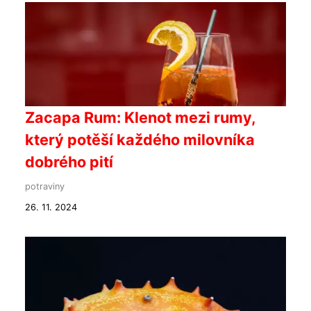
Zacapa Rum: Klenot mezi rumy,
který potěší každého milovníka
dobrého pití
potraviny
26. 11. 2024