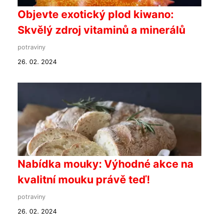
Objevte exotický plod kiwano:
Skvělý zdroj vitaminů a minerálů
potraviny
26. 02. 2024
Nabídka mouky: Výhodné akce na
kvalitní mouku právě teď!
potraviny
26. 02. 2024