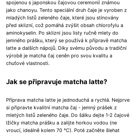
spojenou s japonskou čajovou ceremonií známou
jako chanoyu. Tento speciální druh čaje je vyroben z
mladých listů zeleného čaje, které jsou stínovány
před sklizní, což pomáhá zvýšit obsah chlorofylu a
aminokyselin. Po sklizni jsou listy ručně mlety do
jemného prášku, který se používá k přípravě matcha
latte a dalších nápojů. Díky svému původu a tradiční
výrobě je matcha čaj ceněn pro svou kvalitu a
chuťové vlastnosti.
Jak se připravuje matcha latte?
Příprava matcha latte je jednoduchá a rychlá. Nejprve
si připravte kvalitní matcha čaj - jemný prášek z
mletých listů zeleného čaje. Do šálku dejte 1-2 čajové
lžičky matcha prášku a zalijte horkou vodou (ne
vroucí, ideálně kolem 70 °C). Poté začněte šlehat