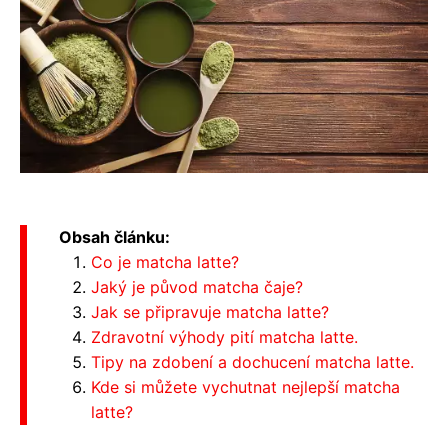
Obsah článku:
Co je matcha latte?
Jaký je původ matcha čaje?
Jak se připravuje matcha latte?
Zdravotní výhody pití matcha latte.
Tipy na zdobení a dochucení matcha latte.
Kde si můžete vychutnat nejlepší matcha
latte?