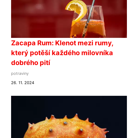
Zacapa Rum: Klenot mezi rumy,
který potěší každého milovníka
dobrého pití
potraviny
26. 11. 2024