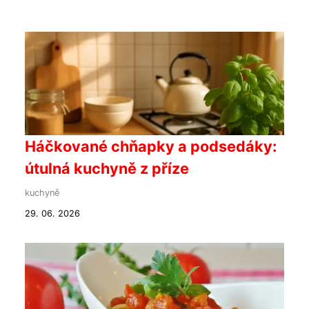
Háčkované chňapky a podsedáky:
útulná kuchyně z příze
kuchyně
29. 06. 2026