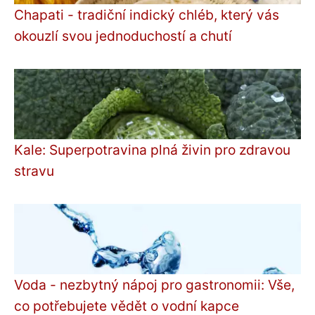
Chapati - tradiční indický chléb, který vás
okouzlí svou jednoduchostí a chutí
Kale: Superpotravina plná živin pro zdravou
stravu
Voda - nezbytný nápoj pro gastronomii: Vše,
co potřebujete vědět o vodní kapce