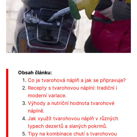
Obsah článku:
Co je tvarohová náplň a jak se připravuje?
Recepty s tvarohovou náplní: tradiční i
moderní variace.
Výhody a nutriční hodnota tvarohové
náplně.
Jak využít tvarohovou náplň v různých
typech dezertů a slaných pokrmů.
Tipy na kombinace chutí s tvarohovou