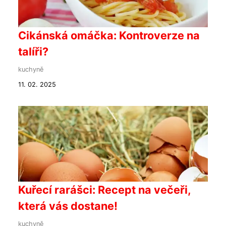
Cikánská omáčka: Kontroverze na
talíři?
kuchyně
11. 02. 2025
Kuřecí rarášci: Recept na večeři,
která vás dostane!
kuchyně