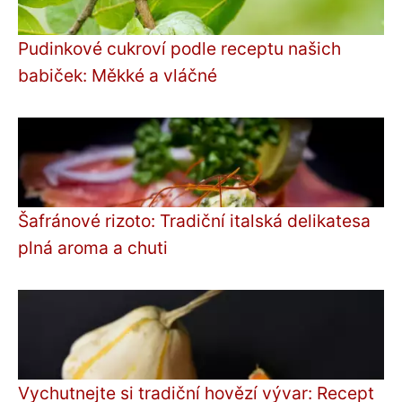
Pudinkové cukroví podle receptu našich
babiček: Měkké a vláčné
Šafránové rizoto: Tradiční italská delikatesa
plná aroma a chuti
Vychutnejte si tradiční hovězí vývar: Recept