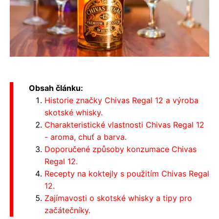
Obsah článku:
Historie značky Chivas Regal 12 a výroba
skotské whisky.
Charakteristické vlastnosti Chivas Regal 12
- aroma, chuť a barva.
Doporučené způsoby konzumace Chivas
Regal 12.
Recepty na koktejly s použitím Chivas Regal
12.
Zajímavosti o skotské whisky a tipy pro
začátečníky.