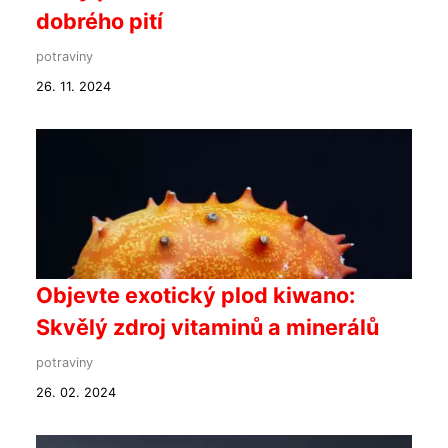
dobrého pití
potraviny
26. 11. 2024
Objevte exotický plod kiwano:
Skvělý zdroj vitaminů a minerálů
potraviny
26. 02. 2024