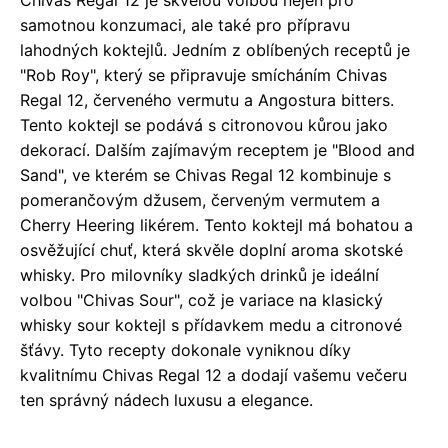
samotnou konzumaci, ale také pro přípravu
lahodných koktejlů. Jedním z oblíbených receptů je
"Rob Roy", který se připravuje smícháním Chivas
Regal 12, červeného vermutu a Angostura bitters.
Tento koktejl se podává s citronovou kůrou jako
dekorací. Dalším zajímavým receptem je "Blood and
Sand", ve kterém se Chivas Regal 12 kombinuje s
pomerančovým džusem, červeným vermutem a
Cherry Heering likérem. Tento koktejl má bohatou a
osvěžující chuť, která skvěle doplní aroma skotské
whisky. Pro milovníky sladkých drinků je ideální
volbou "Chivas Sour", což je variace na klasický
whisky sour koktejl s přídavkem medu a citronové
šťávy. Tyto recepty dokonale vyniknou díky
kvalitnímu Chivas Regal 12 a dodají vašemu večeru
ten správný nádech luxusu a elegance.