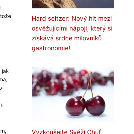
h
otože
Hard seltzer: Nový hit mezi
osvěžujícími nápoji, který si
získává srdce milovníků
gastronomie!
 jak
ema,
o
ku
em,
Vyzkoušejte Svěží Chuť