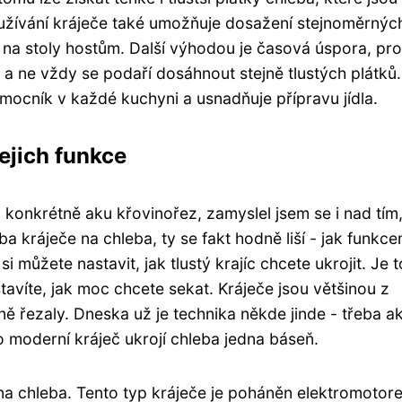
oužívání kráječe také umožňuje dosažení stejnoměrnýc
ní na stoly hostům. Další výhodou je časová úspora, pr
a ne vždy se podaří dosáhnout stejně tlustých plátků.
mocník v každé kuchyni a usnadňuje přípravu jídla.
ejich funkce
konkrétně aku křovinořez, zamyslel jsem se i nad tím,
ba kráječe na chleba, ty se fakt hodně liší - jak funkc
i můžete nastavit, jak tlustý krajíc chcete ukrojit. Je t
stavíte, jak moc chcete sekat. Kráječe jsou většinou z
ně řezaly. Dneska už je technika někde jinde - třeba a
 moderní kráječ ukrojí chleba jedna báseň.
 na chleba. Tento typ kráječe je poháněn elektromotor