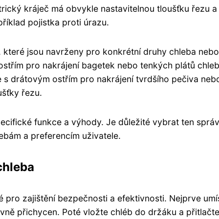
trický kráječ má obvykle nastavitelnou tloušťku řezu a 
íklad pojistka proti úrazu.
a, které jsou navrženy pro konkrétní druhy chleba nebo
m ostřím pro nakrájení bagetek nebo tenkých plátů chleb
če s drátovým ostřím pro nakrájení tvrdšího pečiva neb
šťky řezu.
ecifické funkce a výhody. Je důležité vybrat ten sprá
řebám a preferencím uživatele.
chleba
 pro zajištění bezpečnosti a efektivnosti. Nejprve umí
pevně přichycen. Poté vložte chléb do držáku a přitlačt