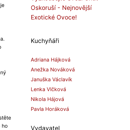
je
Oskoruší - Nejnovější
Exotické Ovoce!
a.
Kuchyňáři
o
Adriana Hájková
Anežka Nováková
vný
Januška Václavík
Lenka Vlčková
Nikola Hájová
Pavla Horáková
stěte
e ho
Vydavatel