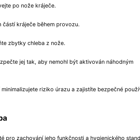
ejte po nože kráječe.
ch částí kráječe během provozu.
ňte zbytky chleba z nože.
ezpečte jej tak, aby nemohl být aktivován náhodným
inimalizujete riziko úrazu a zajistíte bezpečné použí
ba
ité pro zachování jeho funkčnosti a hygienického stan