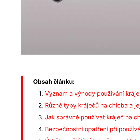
Obsah článku:
Význam a výhody používání kráje
Různé typy kráječů na chleba a je
Jak správně používat kráječ na c
Bezpečnostní opatření při používá