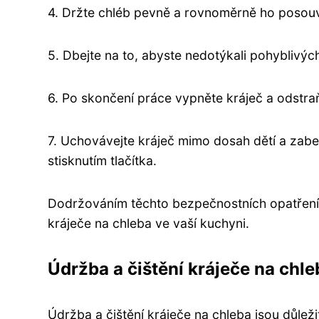
4. Držte chléb pevně a rovnoměrně ho posouv
5. Dbejte na to, abyste nedotýkali pohyblivý
6. Po skončení práce vypněte kráječ a odstra
7. Uchovávejte kráječ mimo dosah dětí a zab
stisknutím tlačítka.
Dodržováním těchto bezpečnostních opatření m
kráječe na chleba ve vaší kuchyni.
Údržba a čištění kráječe na chle
Údržba a čištění kráječe na chleba jsou důlež