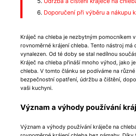
Údržba a čištění kráječe na chleb
Doporučení při výběru a nákupu k
Kráječ na chleba je nezbytným pomocníkem v 
rovnoměrné krájení chleba. Tento nástroj má dl
vynalezen. Od té doby se stal nedílnou součá
Kráječ na chleba přináší mnoho výhod, jako je
chleba. V tomto článku se podíváme na různé t
bezpečnostní opatření, údržbu a čištění, dop
vaši kuchyni.
Význam a výhody používání kráj
Význam a výhody používání kráječe na chleba
rovnoměrné krájení chleba bez námahy. Díky tom