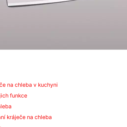
če na chleba v kuchyni
jich funkce
hleba
ní kráječe na chleba