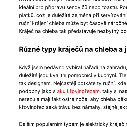
ideální pro přípravu sendvičů nebo toastů. P
plátků, což je důležité zejména při servírová
ruční krájení chleba může být časově náročné 
Kráječ na chleba tak představuje nezbytný po
Různé typy kráječů na chleba a j
Když jsem nedávno vybíral nářadí na zahradu, 
důležité jsou kvalitní pomocníci v kuchyni. Tře
tak designem. Nejčastěji potkáte ty ruční, kde s
podobný jako s
aku křovinořezem
, taky si na
nerezu a mají fakt ostré nože, aby chleba pěk
křovinořez seká trávu bez námahy, stejně jako
Dalším populárním typem je elektrický kráječ