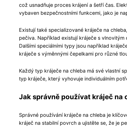
což usnadňuje proces krájení a šetří čas. Elek
vybaven bezpečnostními funkcemi, jako je např
Existují také specializované kráječe na chleb
pečiva. Například existují kráječe s vlnovitý
Dalšími speciálními typy jsou například kráje
kráječe s výměnnými čepelkami pro různé tlou
Každý typ kráječe na chleba má své vlastní sp
typ kráječe, který vyhovuje individuálním pot
Jak správně používat kráječ na 
Správné používání kráječe na chleba je klíčové
kráječ na stabilní povrch a ujistěte se, že je 