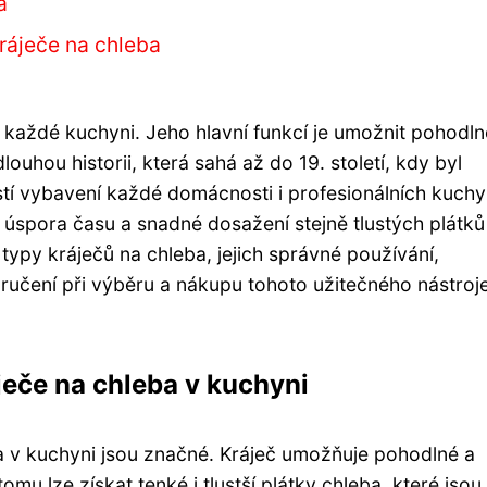
a
ráječe na chleba
každé kuchyni. Jeho hlavní funkcí je umožnit pohodln
ouhou historii, která sahá až do 19. století, kdy byl
stí vybavení každé domácnosti i profesionálních kuchy
 úspora času a snadné dosažení stejně tlustých plátků
ypy kráječů na chleba, jejich správné používání,
oručení při výběru a nákupu tohoto užitečného nástroj
eče na chleba v kuchyni
 v kuchyni jsou značné. Kráječ umožňuje pohodlné a
u lze získat tenké i tlustší plátky chleba, které jsou