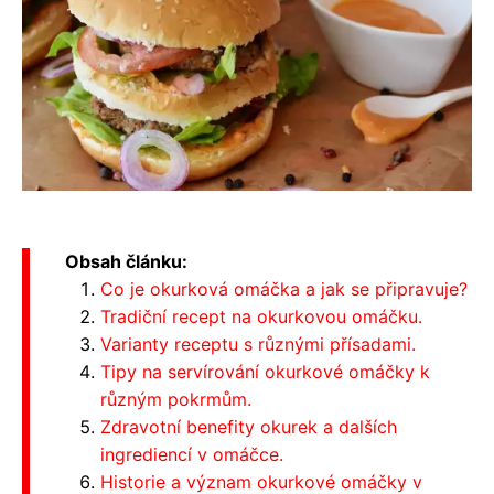
Obsah článku:
Co je okurková omáčka a jak se připravuje?
Tradiční recept na okurkovou omáčku.
Varianty receptu s různými přísadami.
Tipy na servírování okurkové omáčky k
různým pokrmům.
Zdravotní benefity okurek a dalších
ingrediencí v omáčce.
Historie a význam okurkové omáčky v