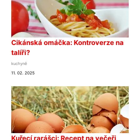
Cikánská omáčka: Kontroverze na
talíři?
kuchyně
11. 02. 2025
Kuřecí rarášci: Recept na večeři,