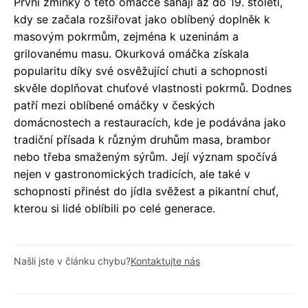
První zmínky o této omáčce sahají až do 19. století,
kdy se začala rozšiřovat jako oblíbený doplněk k
masovým pokrmům, zejména k uzeninám a
grilovanému masu. Okurková omáčka získala
popularitu díky své osvěžující chuti a schopnosti
skvěle doplňovat chuťové vlastnosti pokrmů. Dodnes
patří mezi oblíbené omáčky v českých
domácnostech a restauracích, kde je podávána jako
tradiční přísada k různým druhům masa, brambor
nebo třeba smaženým sýrům. Její význam spočívá
nejen v gastronomických tradicích, ale také v
schopnosti přinést do jídla svěžest a pikantní chuť,
kterou si lidé oblíbili po celé generace.
Našli jste v článku chybu?
Kontaktujte nás