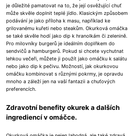
je důležité pamatovat na to, že její osvěžující chuť
může skvěle doplnit teplé jídlo. Klasickým způsobem
podávání je jako příloha k masu, například ke
grilovanému kuřeti nebo steakům. Okurková omáčka
se také skvěle hodí jako dip k hranolkám či zelenině.
Pro milovníky burgerů je ideálním doplňkem do
sendvičů a hamburgerů. Pokud si chcete vychutnat
lehkou večeři, můžete ji použít jako omáčku k salátu
nebo jako dip k pečivu. Možností, jak okurkovou
omáčku kombinovat s různými pokrmy, je opravdu
mnoho a záleží jen na vaší fantazii a chuťových
preferencích.
Zdravotní benefity okurek a dalších
ingrediencí v omáčce.
Okurková omáčka je nejen lahodná, ale také zdravá