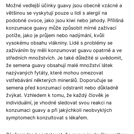
Možné vedlejší účinky guavy jsou obecně vzácné a
většinou se vyskytují pouze u lidí s alergií na
podobné ovoce, jako jsou kiwi nebo jahody. Přílišná
konzumace guavy může způsobit mírné zažívací
potíže, jako je průjem nebo nadýmání, kvůli
vysokému obsahu vlákniny. Lidé s problémy se
zažíváním by měli konzumovat guavu opatrně a ve
středních množstvích. Je také důležité si uvědomit,
že semena guavy obsahují malé množství látek
nazývaných fytáty, které mohou omezovat
vstřebávání některých minerálů. Doporučuje se
semena před konzumací odstranit nebo důkladně
žvýkat. Vzhledem k tomu, že každý člověk je
individuální, je vhodné sledovat svou reakci na
konzumaci guavy a při jakýchkoli neobvyklých
symptomech konzultovat s lékařem.