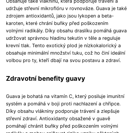
Obsahuje také vlákninu, která podporuje trávení a
udržuje střevní mikroflóru v rovnováze. Guava je také
zdrojem antioxidantů, jako jsou lykopen a beta-
karoten, které chrání buňky před poškozením
volnými radikály. Díky obsahu draslíku pomáhá guava
udržovat správnou hladinu tekutin v těle a reguluje
krevní tlak. Tento exotický plod je nízkokalorický a
obsahuje minimální množství tuku, což ho činí ideální
volbou pro ty, kteří dbají na svou postavu a zdraví.
Zdravotní benefity guavy
Guava je bohatá na vitamín C, který posiluje imunitní
systém a pomáhá v boji proti nachlazení a chřipce.
Díky obsahu vlákniny podporuje trávení a zlepšuje
střevní zdraví. Antioxidanty obsažené v guavě
pomáhají chránit buňky před poškozením volnými