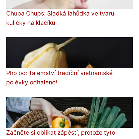
Chupa Chups: Sladká lahůdka ve tvaru
kuličky na klacíku
Pho bo: Tajemství tradiční vietnamské
polévky odhaleno!
Začněte si oblíkat zápěstí, protože tyto