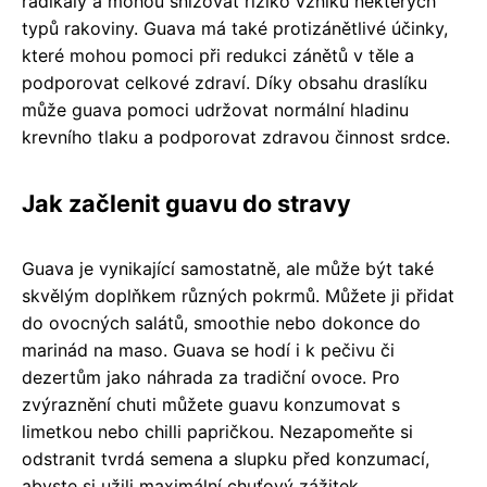
radikály a mohou snižovat riziko vzniku některých
typů rakoviny. Guava má také protizánětlivé účinky,
které mohou pomoci při redukci zánětů v těle a
podporovat celkové zdraví. Díky obsahu draslíku
může guava pomoci udržovat normální hladinu
krevního tlaku a podporovat zdravou činnost srdce.
Jak začlenit guavu do stravy
Guava je vynikající samostatně, ale může být také
skvělým doplňkem různých pokrmů. Můžete ji přidat
do ovocných salátů, smoothie nebo dokonce do
marinád na maso. Guava se hodí i k pečivu či
dezertům jako náhrada za tradiční ovoce. Pro
zvýraznění chuti můžete guavu konzumovat s
limetkou nebo chilli papričkou. Nezapomeňte si
odstranit tvrdá semena a slupku před konzumací,
abyste si užili maximální chuťový zážitek.