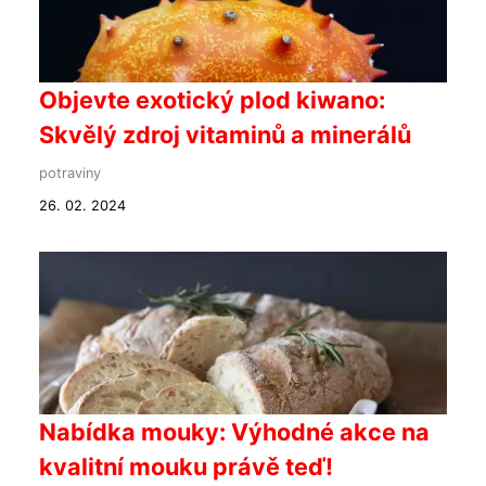
Objevte exotický plod kiwano:
Skvělý zdroj vitaminů a minerálů
potraviny
26. 02. 2024
Nabídka mouky: Výhodné akce na
kvalitní mouku právě teď!