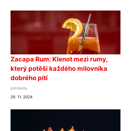
Zacapa Rum: Klenot mezi rumy,
který potěší každého milovníka
dobrého pití
potraviny
26. 11. 2024