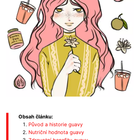
Obsah článku:
Původ a historie guavy
Nutriční hodnota guavy