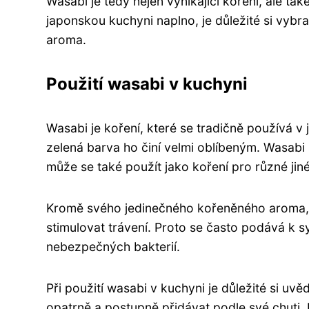
Wasabi je tedy nejen vynikající koření, ale 
japonskou kuchyni naplno, je důležité si vybr
aroma.
Použití wasabi v kuchyni
Wasabi je koření, které se tradičně používá 
zelená barva ho činí velmi oblíbeným. Wasabi
může se také použít jako koření pro různé jin
Kromě svého jedinečného kořeněného aroma,
stimulovat trávení. Proto se často podává k 
nebezpečných bakterií.
Při použití wasabi v kuchyni je důležité si uv
opatrně a postupně přidávat podle své chuti. 