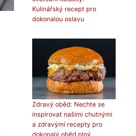
Kulinářský recept pro
dokonalou oslavu
Zdravý oběd: Nechte se
inspirovat našimi chutnými
a zdravými recepty pro
dokonalý oběd plný