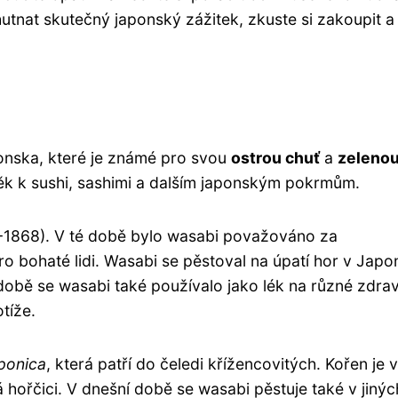
utnat skutečný japonský zážitek, zkuste si zakoupit a
ponska, které je známé pro svou
ostrou chuť
a
zeleno
ěk k sushi, sashimi a dalším japonským pokrmům.
-1868). V té době bylo wasabi považováno za
 bohaté lidi. Wasabi se pěstoval na úpatí hor v Japo
 době se wasabi také používalo jako lék na různé zdrav
tíže.
ponica
, která patří do čeledi křížencovitých. Kořen je 
hořčici. V dnešní době se wasabi pěstuje také v jinýc