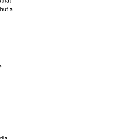
utnat
huť a
e
dla,