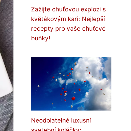
Zažijte chuťovou explozi s
květákovým kari: Nejlepší
recepty pro vaše chuťové
buňky!
Neodolatelné luxusní
svatební koláčky: