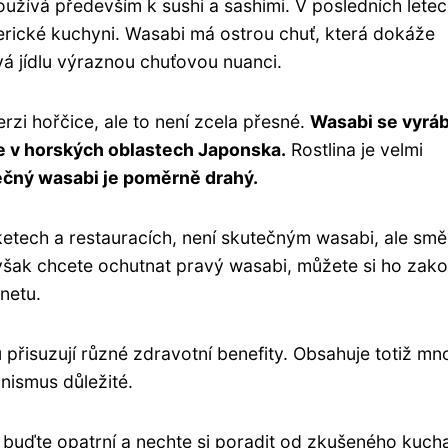
používá především k sushi a sashimi. V posledních letec
merické kuchyni. Wasabi má ostrou chuť, která dokáže
vá jídlu výraznou chuťovou nuanci.
erzi hořčice, ale to není zcela přesné.
Wasabi se vyráb
te v horských oblastech Japonska.
Rostlina je velmi
ečný wasabi je poměrně drahý.
etech a restauracích, není skutečným wasabi, ale smě
však chcete ochutnat pravý wasabi, můžete si ho zako
netu.
přisuzují různé zdravotní benefity. Obsahuje totiž m
anismus důležité.
buďte opatrní a nechte si poradit od zkušeného kucha