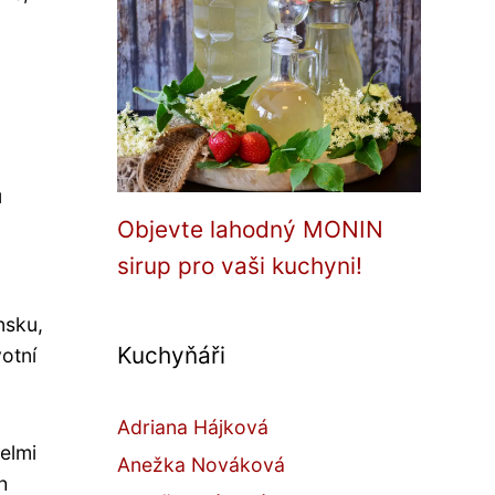
u
Objevte lahodný MONIN
sirup pro vaši kuchyni!
nsku,
Kuchyňáři
otní
Adriana Hájková
velmi
Anežka Nováková
h