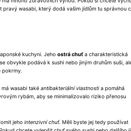
také má mnoho zdravotních výhod. Pokud si chcete vych
at pravý wasabi, který dodá vašim jídlům tu správnou c
v japonské kuchyni. Jeho
ostrá chuť
a charakteristická
 se obvykle podává k sushi nebo jiným druhům suši, al
é pokrmy.
 má wasabi také
antibakteriální vlastnosti
a pomáhá
syrovým rybám, aby se minimalizovalo riziko přenosu
ědomit jeho
intenzivní chuť
. Měli byste jej tedy používat
Pokud chcete vylepšit chuť svého sushi nebo dalšího jí