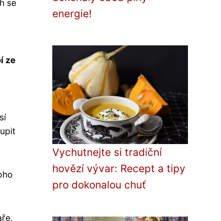
h se
energie!
í ze
sí
upit
Vychutnejte si tradiční
hovězí vývar: Recept a tipy
noho
pro dokonalou chuť
ře,