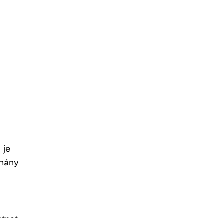
 je
chány