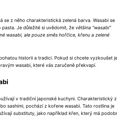
 se z něho charakteristická zelená barva. Wasabi se
 pasta. Je důležité si uvědomit, že
většina "wasabi"
é wasabi, ale pouze směs hořčice, křenu a zelené
ohatou historii a tradici. Pokud si chcete vyzkoušet j
 pravým wasabi, které vás zaručeně překvapí.
abi
užívají v tradiční japonské kuchyni. Charakteristický 
ebo sashimi, pochází z kořene wasabi. Tato rostlina je
ívají substituty, jako například křen, který má podob