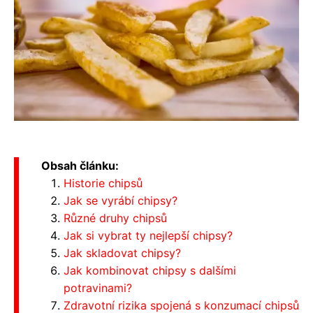
Obsah článku:
Historie chipsů
Jak se vyrábí chipsy?
Různé druhy chipsů
Jak si vybrat ty nejlepší chipsy?
Jak skladovat chipsy?
Jak kombinovat chipsy s dalšími
potravinami?
Zdravotní rizika spojená s konzumací chipsů