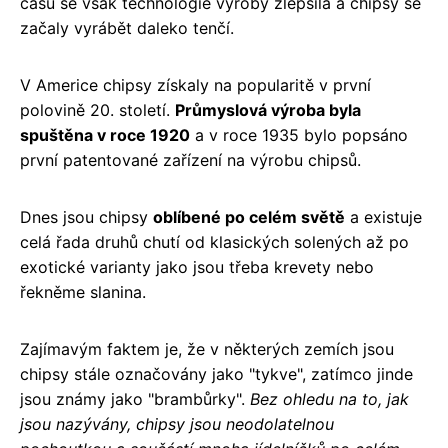
času se však technologie výroby zlepšila a chipsy se
začaly vyrábět daleko tenčí.
V Americe chipsy získaly na popularitě v první
polovině 20. století.
Průmyslová výroba byla
spuštěna v roce 1920
a v roce 1935 bylo popsáno
první patentované zařízení na výrobu chipsů.
Dnes jsou chipsy
oblíbené po celém světě
a existuje
celá řada druhů chutí od klasických solených až po
exotické varianty jako jsou třeba krevety nebo
řekněme slanina.
Zajímavým faktem je, že v některých zemích jsou
chipsy stále označovány jako "tykve", zatímco jinde
jsou známy jako "brambůrky".
Bez ohledu na to, jak
jsou nazývány, chipsy jsou neodolatelnou