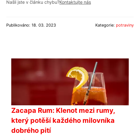
Našli jste v článku chybu?
Kontaktujte nás
Publikováno: 18. 03. 2023
Kategorie:
potraviny
Zacapa Rum: Klenot mezi rumy,
který potěší každého milovníka
dobrého pití