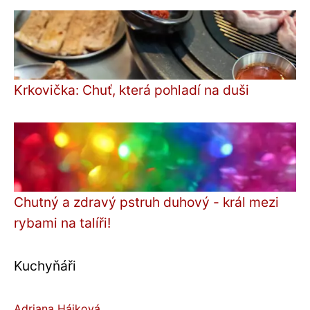
Krkovička: Chuť, která pohladí na duši
Chutný a zdravý pstruh duhový - král mezi
rybami na talíři!
Kuchyňáři
Adriana Hájková