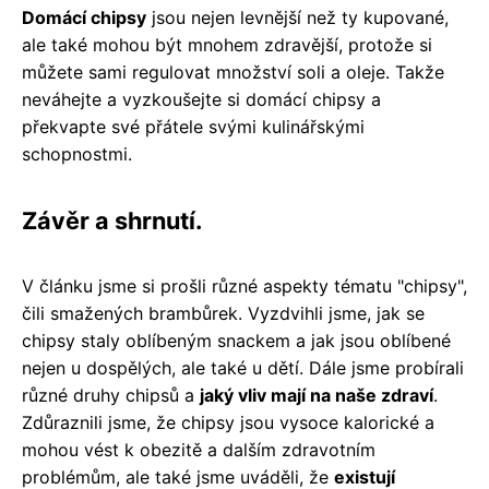
Domácí chipsy
jsou nejen levnější než ty kupované,
ale také mohou být mnohem zdravější, protože si
můžete sami regulovat množství soli a oleje. Takže
neváhejte a vyzkoušejte si domácí chipsy a
překvapte své přátele svými kulinářskými
schopnostmi.
Závěr a shrnutí.
V článku jsme si prošli různé aspekty tématu "chipsy",
čili smažených brambůrek. Vyzdvihli jsme, jak se
chipsy staly oblíbeným snackem a jak jsou oblíbené
nejen u dospělých, ale také u dětí. Dále jsme probírali
různé druhy chipsů a
jaký vliv mají na naše zdraví
.
Zdůraznili jsme, že chipsy jsou vysoce kalorické a
mohou vést k obezitě a dalším zdravotním
problémům, ale také jsme uváděli, že
existují