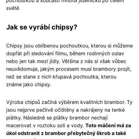
pochoutkou a součástí mnoha jídelníčků po celém
světě.
Jak se vyrábí chipsy?
Chipsy jsou oblíbenou pochoutkou, kterou si můžeme
dopřát při sledování filmu, během rodinných oslav
nebo jen tak mezi jídly. Většina z nás si však vůbec
neuvědomuje, jakým procesem musí brambory projít,
než se stane z nich křupavá pochoutka, kterou
známe jako chipsy.
Výroba chipsů začíná výběrem kvalitních brambor. Ty
jsou nejprve pečlivě očištěny a nakrájeny na tenké
plátky. Následně se plátky brambor nechají
macerovat v roztoku soli a vody.
Toto máčení má za
úkol odstranit z brambor přebytečný škrob a také