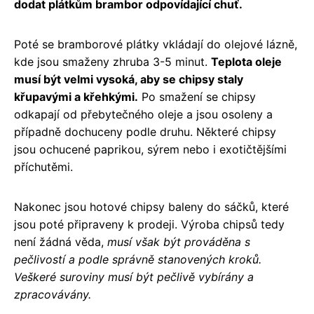
dodat plátkům brambor odpovídající chuť.
Poté se bramborové plátky vkládají do olejové lázně,
kde jsou smaženy zhruba 3-5 minut.
Teplota oleje
musí být velmi vysoká, aby se chipsy staly
křupavými a křehkými.
Po smažení se chipsy
odkapají od přebytečného oleje a jsou osoleny a
případně dochuceny podle druhu. Některé chipsy
jsou ochucené paprikou, sýrem nebo i exotičtějšími
příchutěmi.
Nakonec jsou hotové chipsy baleny do sáčků, které
jsou poté připraveny k prodeji. Výroba chipsů tedy
není žádná věda,
musí však být prováděna s
pečlivostí a podle správně stanovených kroků.
Veškeré suroviny musí být pečlivě vybírány a
zpracovávány.