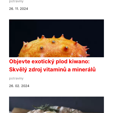
potraviny
26. 11. 2024
Objevte exotický plod kiwano:
Skvělý zdroj vitaminů a minerálů
potraviny
26. 02. 2024