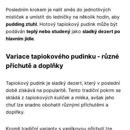
Posledním krokem je nalit směs do jednotlivých
mističek a umístit do ledničky na několik hodin, aby
pudding ztuhl
. Hotový tapiokový pudink může být
podáván
teplý nebo studený
jako
sladký dezert po
hlavním jídle
.
Variace tapiokového pudinku - různé
příchutě a doplňky
Tapiokový pudink je sladký dezert, který v poslední
době získává na popularitě. Tento tradiční pokrm se
skládá z
tapiokových kuliček a mléka
, avšak jeho
chuť lze snadno obohatit různými příchutěmi a
doplňky.
Kromě tradiční varianty s vanilkovou příchutí lze