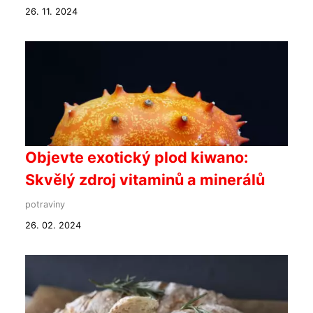
26. 11. 2024
Objevte exotický plod kiwano:
Skvělý zdroj vitaminů a minerálů
potraviny
26. 02. 2024