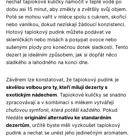
nechat tapiokové kuličky namočit v teplé vodě po
dobu asi 15 minut, aby změkly a zvětšily svůj objem.
Poté se mohou vařit v mléce spolu s cukrem, skořicí
nebo vanilkou, dokud nezískají žádoucí konzistenci.
Hotový tapiokový pudink můžete podávat ve
skleničkách nebo misách a posypat ovoce nebo
sušenými plody pro konečnou dotek sladkosti. Tento
dezert je ideálním způsobem, jak si dopřát něco
sladkého a lahodného na konci dne.
Závěrem lze konstatovat, že tapiokový pudink je
skvělou volbou pro ty, kteří milují dezerty s
exotickým nádechem
. Tapiokové kuličky se snadno
zpracovávají a v kombinaci s mlékem vytvářejí
chuťovou symfonii, která potěší každého
. Pokud
hledáte
originální alternativu ke standardním
dezertům
, určitě byste měli vyzkoušet tapiokový
pudink a nechat se unést jeho jedinečným aromatem.