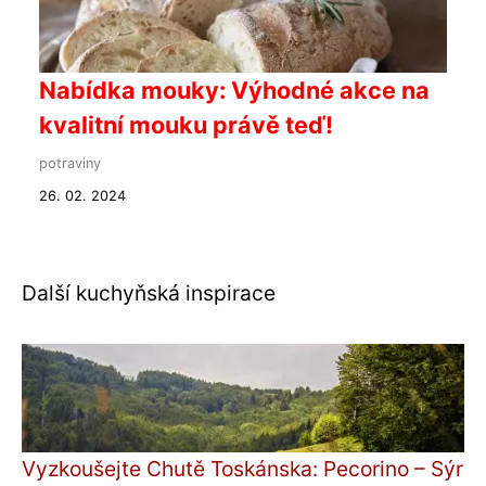
Nabídka mouky: Výhodné akce na
kvalitní mouku právě teď!
potraviny
26. 02. 2024
Další kuchyňská inspirace
Vyzkoušejte Chutě Toskánska: Pecorino – Sýr