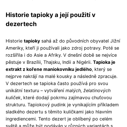
Historie tapioky a její použití v
dezertech
Historie
tapioky
sahá až do původních obyvatel Jižní
Ameriky, kteří ji používali jako zdroj potravy. Poté se
rozšířila i do Asie a Afriky. V dnešní době se nejvíce
pěstuje v Brazílii, Thajsku, Indii a Nigérii.
Tapioka je
extrakt z kořene maniokovníku jedlého
, který se
nejprve nakrájí na malé kousky a následně zpracuje.
V dezertech se tapioka často používá pro svou
unikátní texturu – vytváření
malých, želatinových
kuliček
, které dodají pokrmu zajímavou chuťovou
strukturu. Tapiokový pudink je vynikajícím příkladem
sladkého dezertu s těmito kuličkami jako hlavním
ingrediencemi. Tento dezert je oblíbený po celém
světě a může být podáván v různých variantách s