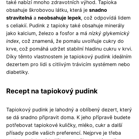
také nabízí mnoho zdravotních výhod. Tapioka
obsahuje škrobovou látku, která je
snadno
stravitelná
a
neobsahuje lepek
, což odpovídá lidem
s celiakií. Pudink z tapioky také obsahuje minerály
jako kalcium, železo a fosfor a má
nízký glykemický
index
, což znamená, že pomalu uvolňuje cukry do
krve, což pomáhá udržet stabilní hladinu cukru v krvi.
Díky těmto vlastnostem je tapiokový pudink ideálním
dezertem pro lidi s citlivým trávicím systémem nebo
diabetiky.
Recept na tapiokový pudink
Tapiokový pudink je lahodný a oblíbený dezert, který
se dá snadno připravit doma. K jeho přípravě budete
potřebovat tapiokové kuličky, mléko, cukr a další
přísady podle vašich preferencí. Nejprve je třeba