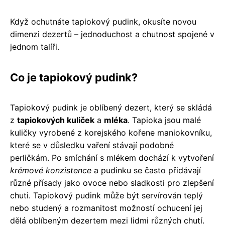
Když ochutnáte tapiokový pudink, okusíte novou
dimenzi dezertů – jednoduchost a chutnost spojené v
jednom talíři.
Co je tapiokový pudink?
Tapiokový pudink je oblíbený dezert, který se skládá
z
tapiokových kuliček
a
mléka
. Tapioka jsou malé
kuličky vyrobené z korejského kořene maniokovníku,
které se v důsledku vaření stávají podobné
perličkám. Po smíchání s mlékem dochází k vytvoření
krémové konzistence
a pudinku se často přidávají
různé přísady jako ovoce nebo sladkosti pro zlepšení
chuti. Tapiokový pudink může být servírován teplý
nebo studený a rozmanitost možností ochucení jej
dělá oblíbeným dezertem mezi lidmi různých chutí.