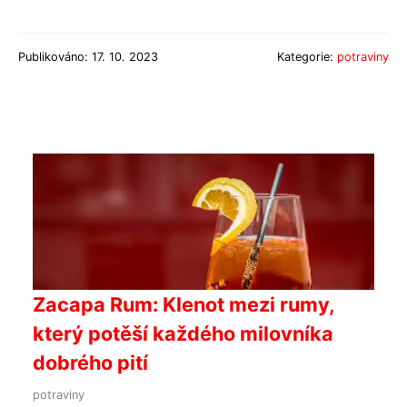
Publikováno: 17. 10. 2023
Kategorie:
potraviny
Zacapa Rum: Klenot mezi rumy,
který potěší každého milovníka
dobrého pití
potraviny