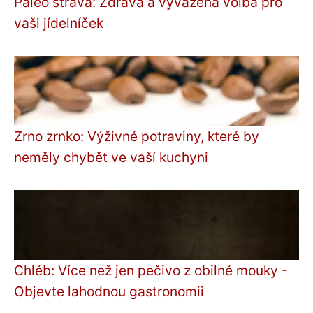
Paleo strava: Zdravá a vyvážená volba pro
vaši jídelníček
Zrno zrnko: Výživné potraviny, které by
neměly chybět ve vaší kuchyni
Chléb: Více než jen pečivo z obilné mouky -
Objevte lahodnou gastronomii