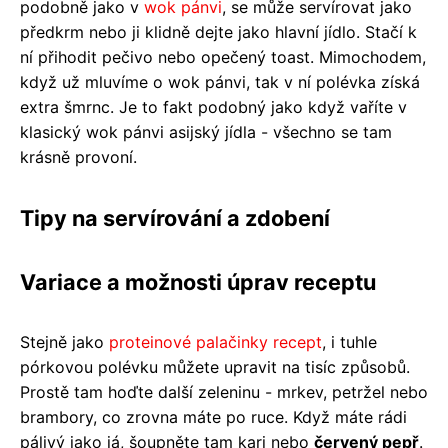
podobně jako v
wok pánvi
, se může servírovat jako
předkrm nebo ji klidně dejte jako hlavní jídlo. Stačí k
ní přihodit pečivo nebo opečený toast. Mimochodem,
když už mluvíme o wok pánvi, tak v ní polévka získá
extra šmrnc. Je to fakt podobný jako když vaříte v
klasický wok pánvi asijský jídla - všechno se tam
krásně provoní.
Tipy na servírování a zdobení
Variace a možnosti úprav receptu
Stejně jako
proteinové palačinky recept
, i tuhle
pórkovou polévku můžete upravit na tisíc způsobů.
Prostě tam hoďte další zeleninu - mrkev, petržel nebo
brambory, co zrovna máte po ruce. Když máte rádi
pálivý jako já, šoupněte tam kari nebo
červený pepř
.