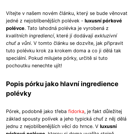
Vítejte v našem novém článku, který se bude věnovat
jedné z nejoblíbenějších polévek -
luxusní pórkové
polévce
. Tato lahodná polévka je vyrobená z
kvalitních ingrediencí
, které jí dodávají
exkluzivní
chuť a vůni
. V tomto článku se dozvíte, jak připravit
tuto polévku krok za krokem doma a co ji dělá tak
speciální. Pokud milujete pórky, určitě si tuto
pochoutku nenechte ujít!
Popis pórku jako hlavní ingredience
polévky
Pórek, podobně jako třeba
fidorka
, je fakt důležitej
základ spousty polívek a jeho typická chuť z něj dělá
jednu z nejoblíbenějších věcí do hrnce. V
luxusní
pórkové polévce
, kterou si doma uvaříte stejně