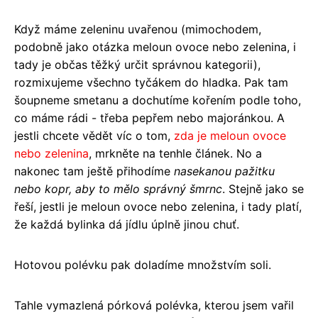
Když máme zeleninu uvařenou (mimochodem,
podobně jako otázka meloun ovoce nebo zelenina, i
tady je občas těžký určit správnou kategorii),
rozmixujeme všechno tyčákem do hladka. Pak tam
šoupneme smetanu a dochutíme kořením podle toho,
co máme rádi - třeba pepřem nebo majoránkou. A
jestli chcete vědět víc o tom,
zda je meloun ovoce
nebo zelenina
, mrkněte na tenhle článek. No a
nakonec tam ještě přihodíme
nasekanou pažitku
nebo kopr, aby to mělo správný šmrnc
. Stejně jako se
řeší, jestli je meloun ovoce nebo zelenina, i tady platí,
že každá bylinka dá jídlu úplně jinou chuť.
Hotovou polévku pak doladíme množstvím soli.
Tahle vymazlená pórková polévka, kterou jsem vařil