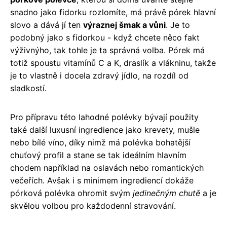
snadno jako fidorku rozlomíte, má právě pórek hlavní
slovo a dává jí ten
výraznej šmak a vůni
. Je to
podobný jako s fidorkou - když chcete něco fakt
výživnýho, tak tohle je ta správná volba. Pórek má
totiž spoustu vitamínů C a K, draslík a vlákninu, takže
je to vlastně i docela zdravý jídlo, na rozdíl od
sladkostí.
Pro přípravu této lahodné polévky bývají použity
také další luxusní ingredience jako krevety, mušle
nebo bílé víno, díky nimž má polévka bohatější
chuťový profil a stane se tak ideálním hlavním
chodem například na oslavách nebo romantických
večeřích. Avšak i s minimem ingrediencí dokáže
pórková polévka ohromit svým
jedinečným chutě
a je
skvělou volbou pro každodenní stravování.