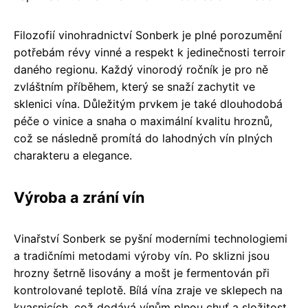
Filozofií vinohradnictví Sonberk je plné porozumění
potřebám révy vinné a respekt k jedinečnosti terroir
daného regionu. Každý vinorodý ročník je pro ně
zvláštním příběhem, který se snaží zachytit ve
sklenici vína. Důležitým prvkem je také dlouhodobá
péče o vinice a snaha o maximální kvalitu hroznů,
což se následně promítá do lahodných vín plných
charakteru a elegance.
Výroba a zrání vín
Vinařství Sonberk se pyšní moderními technologiemi
a tradičními metodami výroby vín. Po sklizni jsou
hrozny šetrně lisovány a mošt je fermentován při
kontrolované teplotě. Bílá vína zraje ve sklepech na
kvasnicích, což dodává vínům plnou chuť a složitost.