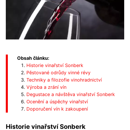
Obsah článku:
Historie vinařství Sonberk
Pěstované odrůdy vinné révy
Techniky a filozofie vinohradnictví
Výroba a zrání vín
Degustace a návštěva vinařství Sonberk
Ocenění a úspěchy vinařství
Doporučení vín k zakoupení
Historie vinařství Sonberk