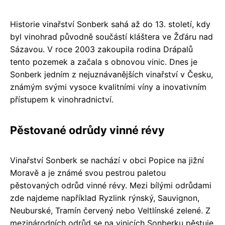
Historie vinařství Sonberk sahá až do 13. století, kdy
byl vinohrad původně součástí kláštera ve Žďáru nad
Sázavou. V roce 2003 zakoupila rodina Drápalů
tento pozemek a začala s obnovou vinic. Dnes je
Sonberk jedním z nejuznávanějších vinařství v Česku,
známým svými vysoce kvalitními víny a inovativním
přístupem k vinohradnictví.
Pěstované odrůdy vinné révy
Vinařství Sonberk se nachází v obci Popice na jižní
Moravě a je známé svou pestrou paletou
pěstovaných odrůd vinné révy. Mezi bílými odrůdami
zde najdeme například Ryzlink rýnský, Sauvignon,
Neuburské, Tramín červený nebo Veltlínské zelené. Z
mezinárodních odrůd se na vinicích Sonberku pěstuje