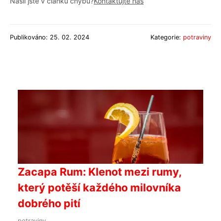
Našli jste v článku chybu?
Kontaktujte nás
Publikováno: 25. 02. 2024
Kategorie:
potraviny
Zacapa Rum: Klenot mezi rumy,
který potěší každého milovníka
dobrého pití
potraviny