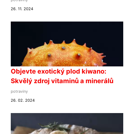
26. 11. 2024
Objevte exotický plod kiwano:
Skvělý zdroj vitaminů a minerálů
potraviny
26. 02. 2024