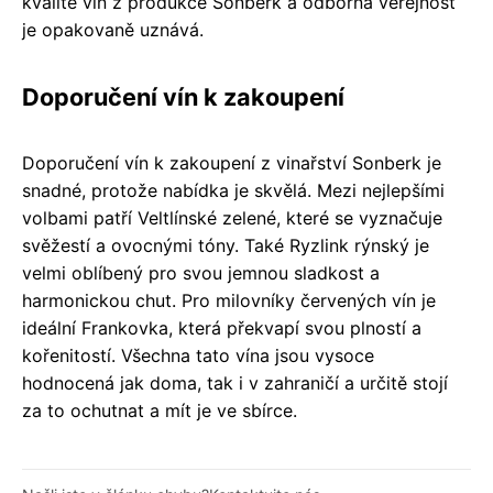
kvalitě vín z produkce Sonberk a odborná veřejnost
je opakovaně uznává.
Doporučení vín k zakoupení
Doporučení vín k zakoupení z vinařství Sonberk je
snadné, protože nabídka je skvělá. Mezi nejlepšími
volbami patří Veltlínské zelené, které se vyznačuje
svěžestí a ovocnými tóny. Také Ryzlink rýnský je
velmi oblíbený pro svou jemnou sladkost a
harmonickou chut. Pro milovníky červených vín je
ideální Frankovka, která překvapí svou plností a
kořenitostí. Všechna tato vína jsou vysoce
hodnocená jak doma, tak i v zahraničí a určitě stojí
za to ochutnat a mít je ve sbírce.