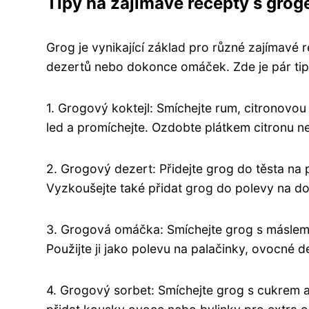
Tipy na zajímavé recepty s grog
Grog je vynikající základ pro různé zajímavé 
dezertů nebo dokonce omáček. Zde je pár tip
1. Grogový koktejl: Smíchejte rum, citronovou
led a promíchejte. Ozdobte plátkem citronu n
2. Grogový dezert: Přidejte grog do těsta na
Vyzkoušejte také přidat grog do polevy na do
3. Grogová omáčka: Smíchejte grog s máslem
Použijte ji jako polevu na palačinky, ovocné 
4. Grogový sorbet: Smíchejte grog s cukrem 