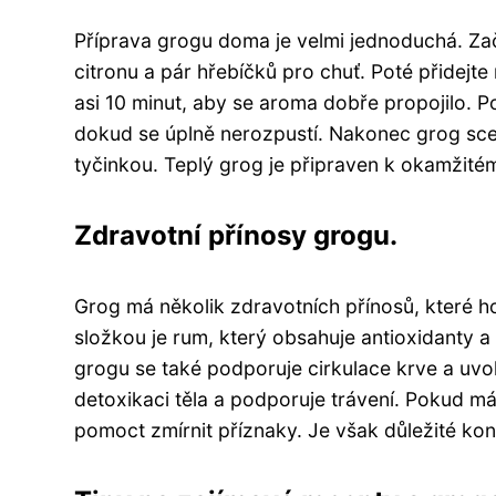
Příprava grogu doma je velmi jednoduchá. Zač
citronu a pár hřebíčků pro chuť. Poté přidej
asi 10 minut, aby se aroma dobře propojilo. P
dokud se úplně nerozpustí. Nakonec grog sce
tyčinkou. Teplý grog je připraven k okamžitém
Zdravotní přínosy grogu.
Grog má několik zdravotních přínosů, které ho
složkou je rum, který obsahuje antioxidanty 
grogu se také podporuje cirkulace krve a uvo
detoxikaci těla a podporuje trávení. Pokud m
pomoct zmírnit příznaky. Je však důležité ko