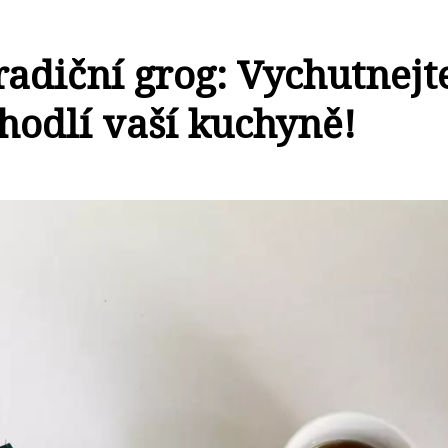
tradiční grog: Vychutnejt
ohodlí vaší kuchyně!