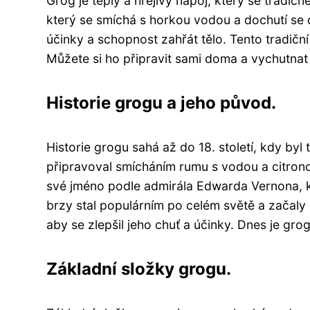
Grog je teplý a hřejivý nápoj, který se tradič
který se smíchá s horkou vodou a dochutí se 
účinky a schopnost zahřát tělo. Tento tradiční
Můžete si ho připravit sami doma a vychutnat 
Historie grogu a jeho původ.
Historie grogu sahá až do 18. století, kdy by
připravoval smícháním rumu s vodou a citrono
své jméno podle admirála Edwarda Vernona, k
brzy stal populárním po celém světě a začaly 
aby se zlepšil jeho chuť a účinky. Dnes je gr
Základní složky grogu.