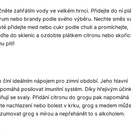
něte zahřátím vody ve velkém hrnci. Přidejte do ní pl
te rum nebo brandy podle svého výběru. Nechte směs va
oté přidejte med nebo cukr podle chuti a promíchejte,
ďte do sklenic a ozdobte plátkem citronu nebo skoři
u pití!
 činí ideálním nápojem pro zimní období. Jeho hlavní
a pomáhá posilovat imunitní systém. Díky hřejivým úči
lňují se svaly. Přidání citronu do grogu pak napomáhá
áte nachlazení nebo bolest v krku, grog s medem můž
nzumovat grog s mírou a nepřehánět to s alkoholem.