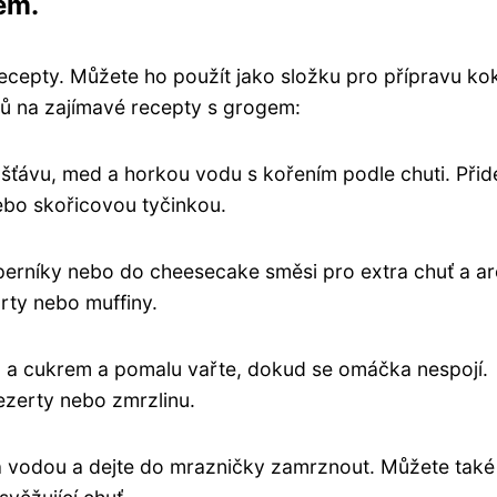
em.
recepty. Můžete ho použít jako složku pro přípravu kok
ů na zajímavé recepty s grogem:
 šťávu, med a horkou vodu s kořením podle chuti. Přid
ebo skořicovou tyčinkou.
 perníky nebo do cheesecake směsi pro extra chuť a a
rty nebo muffiny.
 a cukrem a pomalu vařte, dokud se omáčka nespojí.
dezerty nebo zmrzlinu.
a vodou a dejte do mrazničky zamrznout. Můžete také