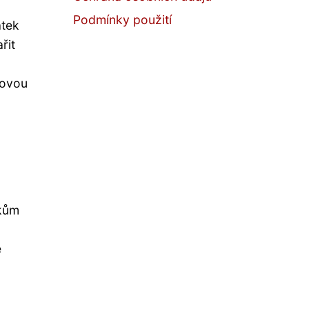
Podmínky použití
átek
řit
covou
nkům
e