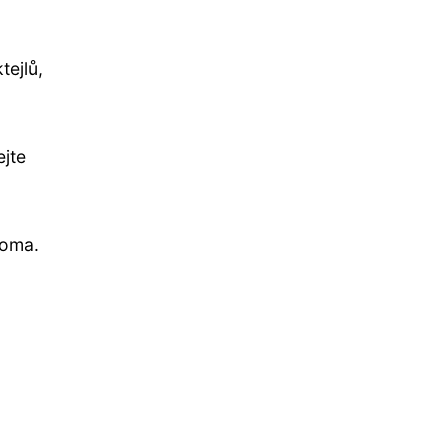
tejlů,
ejte
roma.