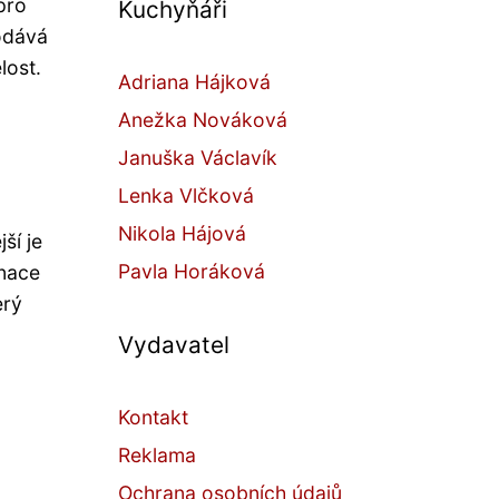
pro
Kuchyňáři
dodává
lost.
Adriana Hájková
Anežka Nováková
Januška Václavík
Lenka Vlčková
Nikola Hájová
ší je
Pavla Horáková
inace
erý
Vydavatel
Kontakt
Reklama
Ochrana osobních údajů