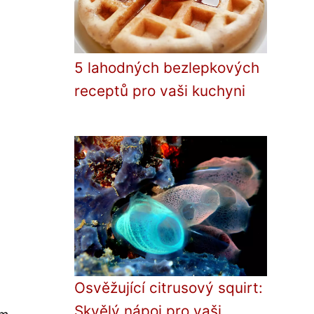
5 lahodných bezlepkových
receptů pro vaši kuchyni
Osvěžující citrusový squirt:
Skvělý nápoj pro vaši