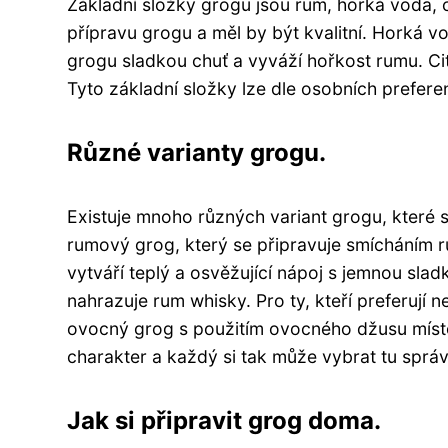
Základní složky grogu jsou rum, horká voda, 
přípravu grogu a měl by být kvalitní. Horká v
grogu sladkou chuť a vyváží hořkost rumu. Ci
Tyto základní složky lze dle osobních preferen
Různé varianty grogu.
Existuje mnoho různých variant grogu, které se 
rumový grog, který se připravuje smícháním 
vytváří teplý a osvěžující nápoj s jemnou slad
nahrazuje rum whisky. Pro ty, kteří preferují n
ovocný grog s použitím ovocného džusu místo
charakter a každý si tak může vybrat tu sprá
Jak si připravit grog doma.