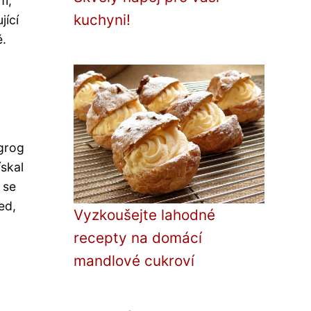
um,
kuchyni!
jící
ě.
 grog
skal
 se
ed,
Vyzkoušejte lahodné
recepty na domácí
mandlové cukroví