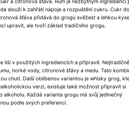
cukr a citronová šťáva. Rum je nezbytným ingrediencí 
oda slouží k zahřátí nápoje a rozpuštění cukru. Cukr 
tronová šťáva přidává do grogu svěžest a lehkou kyse
cí upravit, ale tvoří základ tradičního grogu.
liší v použitých ingrediencích a přípravě. Nejtradičněj
rumu, horké vody, citronové šťávy a medu. Tato komb
kou chutí. Další oblíbenou variantou je whisky grog, kt
ealkoholickou verzi, existuje také možnost připravit si
 alkoholu. Každá varianta grogu má svůj jedinečný
vnou podle svých preferencí.