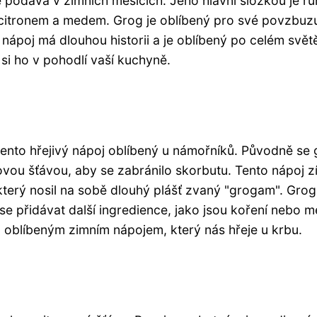
ně podává v zimních měsících. Jeho hlavní složkou je r
citronem a medem. Grog je oblíbený pro své povzbuzu
 nápoj má dlouhou historii a je oblíbený po celém svět
si ho v pohodlí vaší kuchyně.
l tento hřejivý nápoj oblíbený u námořníků. Původně se
vou šťávou, aby se zabránilo skorbutu. Tento nápoj zí
terý nosil na sobě dlouhý plášť zvaný "grogam". Grog
se přidávat další ingredience, jako jsou koření nebo m
og oblíbeným zimním nápojem, který nás hřeje u krbu.