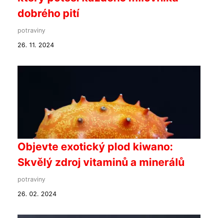
dobrého pití
potraviny
26. 11. 2024
Objevte exotický plod kiwano:
Skvělý zdroj vitaminů a minerálů
potraviny
26. 02. 2024