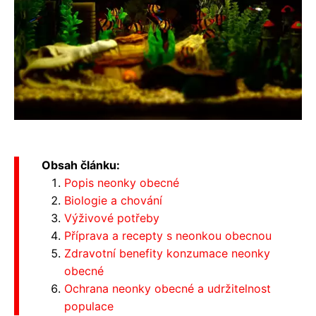
Obsah článku:
Popis neonky obecné
Biologie a chování
Výživové potřeby
Příprava a recepty s neonkou obecnou
Zdravotní benefity konzumace neonky
obecné
Ochrana neonky obecné a udržitelnost
populace