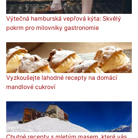
Výtečná hamburská vepřová kýta: Skvělý
pokrm pro milovníky gastronomie
Vyzkoušejte lahodné recepty na domácí
mandlové cukroví
Chutné recepty s mletým masem, které vás