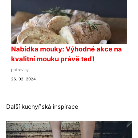
Nabídka mouky: Výhodné akce na
kvalitní mouku právě teď!
potraviny
26. 02. 2024
Další kuchyňská inspirace