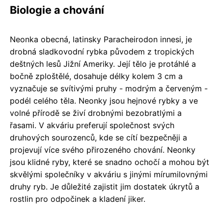
Biologie a chování
Neonka obecná, latinsky Paracheirodon innesi, je
drobná sladkovodní rybka původem z tropických
deštných lesů Jižní Ameriky. Její tělo je protáhlé a
bočně zploštělé, dosahuje délky kolem 3 cm a
vyznačuje se svítivými pruhy - modrým a červeným -
podél celého těla. Neonky jsou hejnové rybky a ve
volné přírodě se živí drobnými bezobratlými a
řasami. V akváriu preferují společnost svých
druhových sourozenců, kde se cítí bezpečněji a
projevují více svého přirozeného chování. Neonky
jsou klidné ryby, které se snadno ochočí a mohou být
skvělými společníky v akváriu s jinými mírumilovnými
druhy ryb. Je důležité zajistit jim dostatek úkrytů a
rostlin pro odpočinek a kladení jiker.