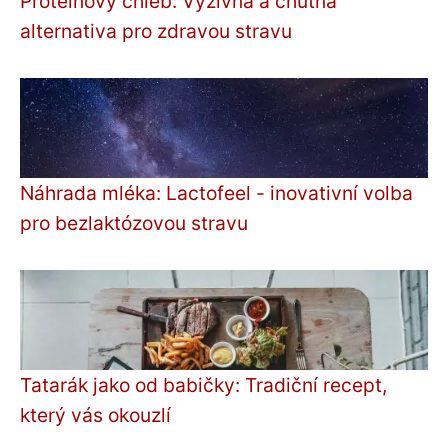
Proteinový chléb: Výživná a chutná
alternativa pro zdravou stravu
Náhrada mléka: Lactofeel - inovativní volba
pro bezlaktózovou stravu
Tatarák jako od babičky: Tradiční recept,
který vás okouzlí