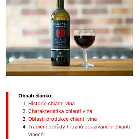
Obsah článku:
Historie chianti vína
Charakteristika chianti vína
Oblasti produkce chianti vína
Tradiční odrůdy hroznů používané v chianti
vínech