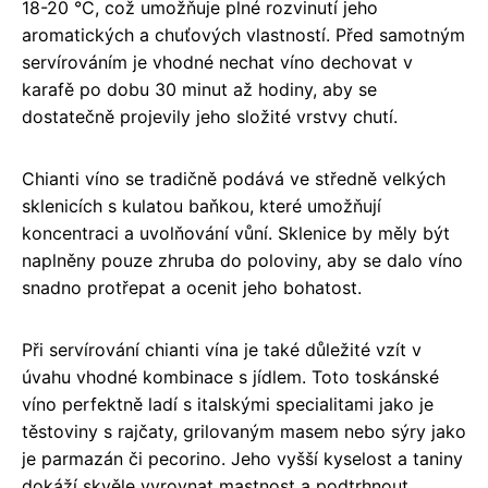
18-20 °C, což umožňuje plné rozvinutí jeho
aromatických a chuťových vlastností. Před samotným
servírováním je vhodné nechat víno dechovat v
karafě po dobu 30 minut až hodiny, aby se
dostatečně projevily jeho složité vrstvy chutí.
Chianti víno se tradičně podává ve středně velkých
sklenicích s kulatou baňkou, které umožňují
koncentraci a uvolňování vůní. Sklenice by měly být
naplněny pouze zhruba do poloviny, aby se dalo víno
snadno protřepat a ocenit jeho bohatost.
Při servírování chianti vína je také důležité vzít v
úvahu vhodné kombinace s jídlem. Toto toskánské
víno perfektně ladí s italskými specialitami jako je
těstoviny s rajčaty, grilovaným masem nebo sýry jako
je parmazán či pecorino. Jeho vyšší kyselost a taniny
dokáží skvěle vyrovnat mastnost a podtrhnout