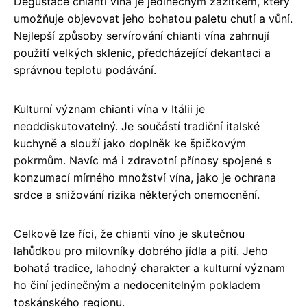
Degustace chianti vína je jedinečným zážitkem, který
umožňuje objevovat jeho bohatou paletu chutí a vůní.
Nejlepší způsoby servírování chianti vína zahrnují
použití velkých sklenic, předcházející dekantaci a
správnou teplotu podávání.
Kulturní význam chianti vína v Itálii je
neoddiskutovatelný. Je součástí tradiční italské
kuchyně a slouží jako doplněk ke špičkovým
pokrmům. Navíc má i zdravotní přínosy spojené s
konzumací mírného množství vína, jako je ochrana
srdce a snižování rizika některých onemocnění.
Celkově lze říci, že chianti víno je skutečnou
lahůdkou pro milovníky dobrého jídla a pití. Jeho
bohatá tradice, lahodný charakter a kulturní význam
ho činí jedinečným a nedocenitelným pokladem
toskánského regionu.