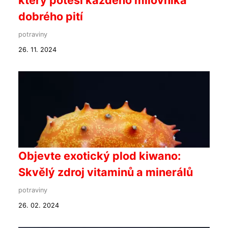
který potěší každého milovníka
dobrého pití
potraviny
26. 11. 2024
Objevte exotický plod kiwano:
Skvělý zdroj vitaminů a minerálů
potraviny
26. 02. 2024