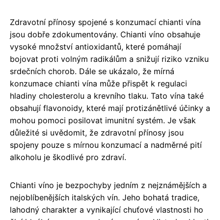
Zdravotní přínosy spojené s konzumací chianti vína
jsou dobře zdokumentovány. Chianti víno obsahuje
vysoké množství antioxidantů, které pomáhají
bojovat proti volným radikálům a snižují riziko vzniku
srdečních chorob. Dále se ukázalo, že mírná
konzumace chianti vína může přispět k regulaci
hladiny cholesterolu a krevního tlaku. Tato vína také
obsahují flavonoidy, které mají protizánětlivé účinky a
mohou pomoci posilovat imunitní systém. Je však
důležité si uvědomit, že zdravotní přínosy jsou
spojeny pouze s mírnou konzumací a nadměrné pití
alkoholu je škodlivé pro zdraví.
Chianti víno je bezpochyby jedním z nejznámějších a
nejoblíbenějších italských vín. Jeho bohatá tradice,
lahodný charakter a vynikající chuťové vlastnosti ho