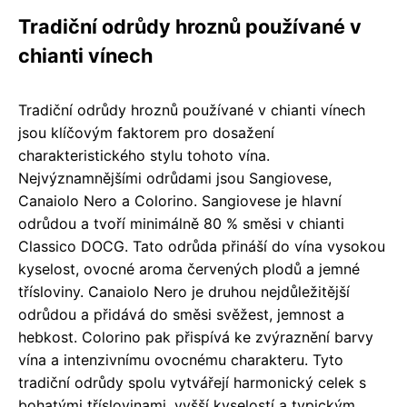
Tradiční odrůdy hroznů používané v
chianti vínech
Tradiční odrůdy hroznů používané v chianti vínech
jsou klíčovým faktorem pro dosažení
charakteristického stylu tohoto vína.
Nejvýznamnějšími odrůdami jsou Sangiovese,
Canaiolo Nero a Colorino. Sangiovese je hlavní
odrůdou a tvoří minimálně 80 % směsi v chianti
Classico DOCG. Tato odrůda přináší do vína vysokou
kyselost, ovocné aroma červených plodů a jemné
třísloviny. Canaiolo Nero je druhou nejdůležitější
odrůdou a přidává do směsi svěžest, jemnost a
hebkost. Colorino pak přispívá ke zvýraznění barvy
vína a intenzivnímu ovocnému charakteru. Tyto
tradiční odrůdy spolu vytvářejí harmonický celek s
bohatými tříslovinami, vyšší kyselostí a typickým