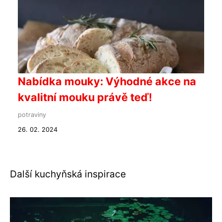
Nabídka mouky: Výhodné akce na
kvalitní mouku právě teď!
potraviny
26. 02. 2024
Další kuchyňská inspirace