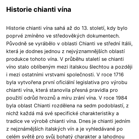
Historie chianti vína
Historie chianti vína sahá až do 13. století, kdy bylo
poprvé zmíněno ve středověkých dokumentech.
Původně se vyrábělo v oblasti Chianti ve střední Itálii,
která je dodnes jednou z nejvýznamnějších oblastí
produkce tohoto vína. V průběhu staletí se chianti
víno stalo oblíbeným mezi italskou šlechtou a později
i mezi ostatními vrstvami společnosti. V roce 1716
byla vytvořena první oficiální legislativa pro výrobu
chianti vína, která stanovila přesná pravidla pro
použití odrůd hroznů a míru zrání vína. V roce 1984
byla oblast Chianti rozdělena na sedm podoblastí, z
nichž každá má své specifické charakteristiky a
tradice ve výrobě chianti vína. Dnes je chianti jedním
z nejznámějších italských vín a je vyhledávané po
celém světě pro svůj bohatý charakter a lahodnou