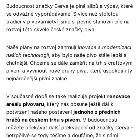
Budoucnost značky Cerva je plná slibů a výzev, které
se odvážně vypořádáváme. S více než stoletou
tradicí v pivovarnictví jsme si pevně stanovili cíle na
rozvoj této skvělé české značky piva.
Naše plány na rozvoj zahrnují
inovace a modernizaci
našich technologií
, aby bylo naše pivo stále lepší a
chutnější. Chceme se dále zaměřit na trh s craftovým
pivem a vyvinout nové druhy piva, které uspokojí i ty
nejnáročnější pivní znalce.
V současné době se také realizuje projekt
renovace
areálu pivovaru
, který nás posune ještě dál k
potvrzení našeho postavení
jednoho z předních
hráčů na českém trhu s pivem
. V budoucnosti
můžete očekávat další překvapení od značky Cerva –
netrpělivě se tedy těšíme a doufáme, že s námi