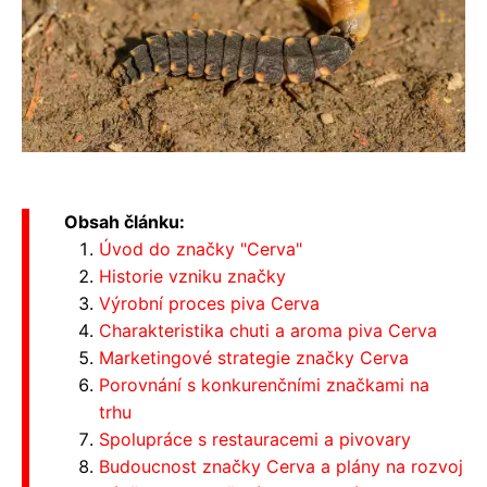
Obsah článku:
Úvod do značky "Cerva"
Historie vzniku značky
Výrobní proces piva Cerva
Charakteristika chuti a aroma piva Cerva
Marketingové strategie značky Cerva
Porovnání s konkurenčními značkami na
trhu
Spolupráce s restauracemi a pivovary
Budoucnost značky Cerva a plány na rozvoj