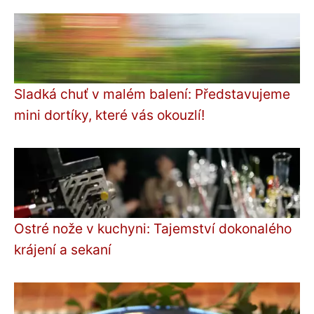
Sladká chuť v malém balení: Představujeme
mini dortíky, které vás okouzlí!
Ostré nože v kuchyni: Tajemství dokonalého
krájení a sekaní