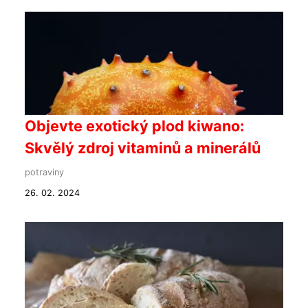
Objevte exotický plod kiwano:
Skvělý zdroj vitaminů a minerálů
potraviny
26. 02. 2024