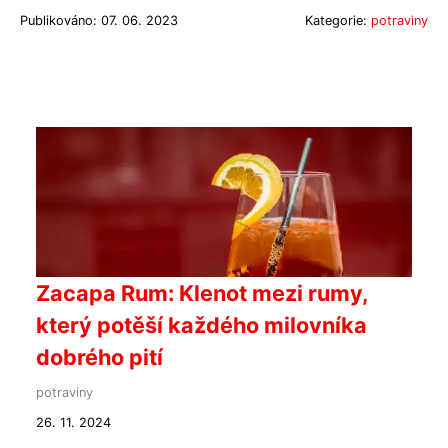
Publikováno: 07. 06. 2023
Kategorie:
potraviny
Zacapa Rum: Klenot mezi rumy,
který potěší každého milovníka
dobrého pití
potraviny
26. 11. 2024