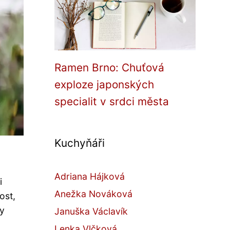
Ramen Brno: Chuťová
exploze japonských
specialit v srdci města
Kuchyňáři
Adriana Hájková
i
Anežka Nováková
ost,
ky
Januška Václavík
Lenka Vlčková