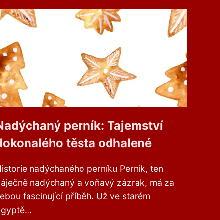
Nadýchaný perník: Tajemství
dokonalého těsta odhalené
istorie nadýchaného perníku Perník, ten
báječně nadýchaný a voňavý zázrak, má za
ebou fascinující příběh. Už ve starém
gyptě...