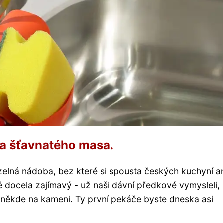
 a šťavnatého masa.
elná nádoba, bez které si spousta českých kuchyní a
ně docela zajímavý - už naši dávní předkové vymysleli, 
 někde na kameni. Ty první pekáče byste dneska asi