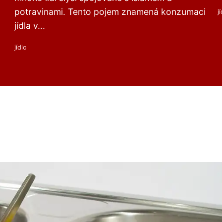
potravinami. Tento pojem znamená konzumaci
j
jídla v...
jídlo