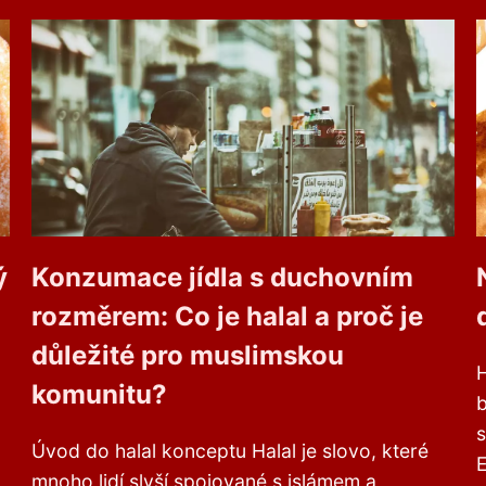
ý
Konzumace jídla s duchovním
rozměrem: Co je halal a proč je
důležité pro muslimskou
H
komunitu?
s
Úvod do halal konceptu Halal je slovo, které
E
mnoho lidí slyší spojované s islámem a