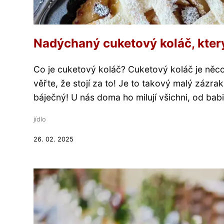
Nadýchaný cuketový koláč, který
Co je cuketový koláč? Cuketový koláč je něco
věřte, že stojí za to! Je to takový malý zázra
báječný! U nás doma ho milují všichni, od babi
jídlo
26. 02. 2025