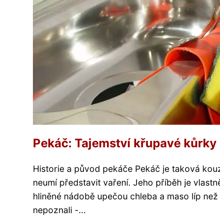
Pekáč: Tajemství křupavé kůrky
Historie a původ pekáče Pekáč je taková kouz
neumí představit vaření. Jeho příběh je vlast
hliněné nádobě upečou chleba a maso líp než
nepoznali -...