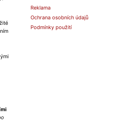
Reklama
Ochrana osobních údajů
žité
Podmínky použití
áním
nými
ími
bo