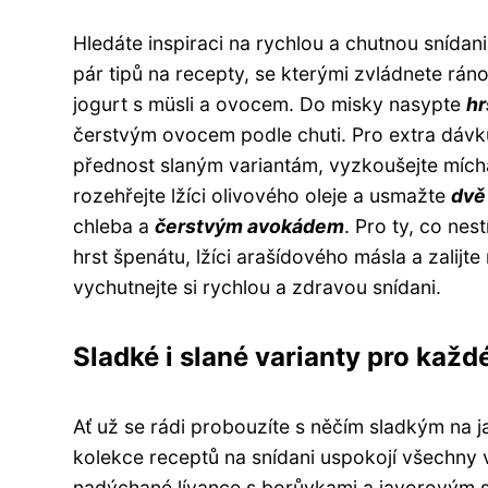
Hledáte inspiraci na rychlou a chutnou snídan
pár tipů na recepty, se kterými zvládnete ráno
jogurt s müsli a ovocem. Do misky nasypte
hr
čerstvým ovocem podle chuti. Pro extra dávku 
přednost slaným variantám, vyzkoušejte míc
rozehřejte lžíci olivového oleje a usmažte
dvě
chleba a
čerstvým avokádem
. Pro ty, co nes
hrst špenátu, lžíci arašídového másla a zalij
vychutnejte si rychlou a zdravou snídani.
Sladké i slané varianty pro každ
Ať už se rádi probouzíte s něčím sladkým na 
kolekce receptů na snídani uspokojí všechny 
nadýchané lívance s borůvkami a javorovým 