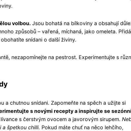
viny.
vělou volbou.
Jsou bohatá na bílkoviny a obsahují důle
a mnoho způsobů – vařená, míchaná, jako omeleta. Přid
obohatíte snídani o další živiny.
antě, nezapomínejte na pestrost. Experimentujte s růz
ody
ou a chutnou snídani. Zapomeňte na spěch a užijte si
erimentujte s novými recepty a inspirujte se sezónn
é lívance s čerstvým ovocem a javorovým sirupem.
Ne
a špetkou chilli.
Pokud máte chuť na něco lehčího,