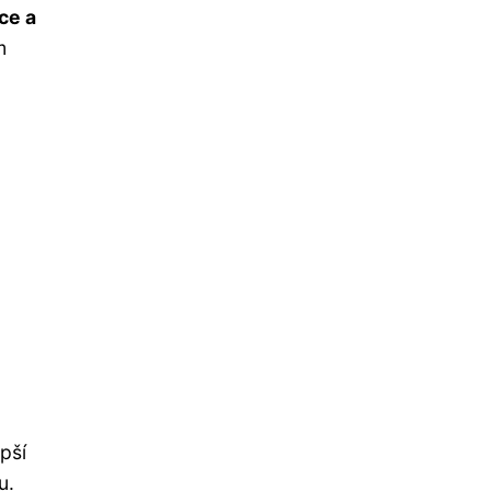
ce a
m
epší
u.