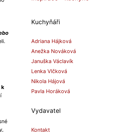
Kuchyňáři
nebo
li.
Adriana Hájková
Anežka Nováková
Januška Václavík
Lenka Vlčková
Nikola Hájová
 k
Pavla Horáková
í
Vydavatel
sné
y,
Kontakt