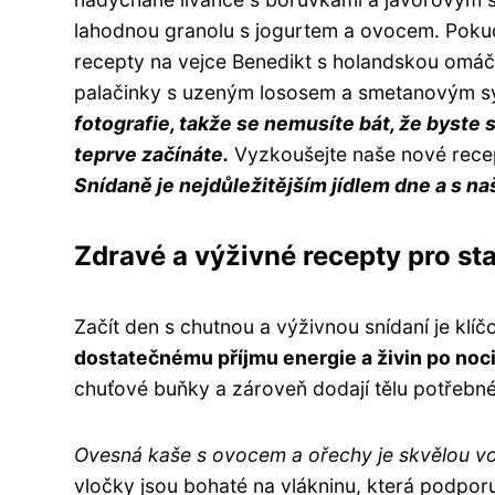
lahodnou granolu s jogurtem a ovocem. Pokud 
recepty na vejce Benedikt s holandskou omá
palačinky s uzeným lososem a smetanovým 
fotografie, takže se nemusíte bát, že byste s
teprve začínáte.
Vyzkoušejte naše nové recepty
Snídaně je nejdůležitějším jídlem dne a s na
Zdravé a výživné recepty pro sta
Začít den s chutnou a výživnou snídaní je klíč
dostatečnému příjmu energie a živin po noci
chuťové buňky a zároveň dodají tělu potřebné
Ovesná kaše s ovocem a ořechy je skvělou volb
vločky jsou bohaté na vlákninu, která podporu