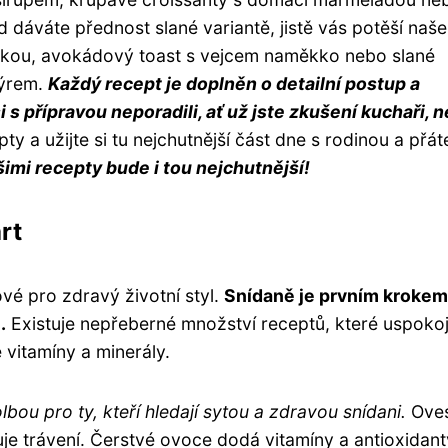
dáváte přednost slané variantě, jistě vás potěší naše
čkou, avokádový toast s vejcem naměkko nebo slané
sýrem.
Každý recept je doplněn o detailní postup a
i s přípravou neporadili, ať už jste zkušení kuchaři, 
 a užijte si tu nejchutnější část dne s rodinou a přáte
šimi recepty bude i tou nejchutnější!
rt
ové pro zdravý životní styl.
Snídaně je prvním krokem
.
Existuje nepřeberné množství receptů, které uspokoj
 vitamíny a minerály.
ou pro ty, kteří hledají sytou a zdravou snídani.
Ove
je trávení. Čerstvé ovoce dodá vitamíny a antioxidant