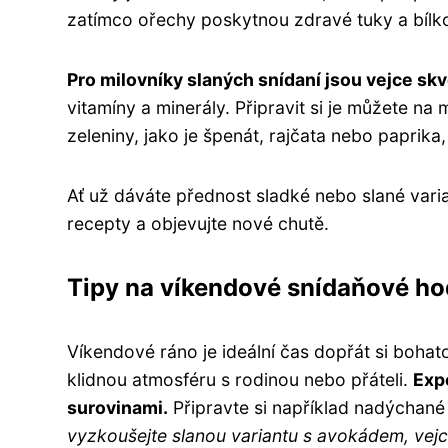
zatímco ořechy poskytnou zdravé tuky a bílko
Pro milovníky slaných snídaní jsou vejce sk
vitamíny a minerály. Připravit si je můžete n
zeleniny, jako je špenát, rajčata nebo paprika, 
Ať už dáváte přednost sladké nebo slané vari
recepty a objevujte nové chutě.
Tipy na víkendové snídaňové h
Víkendové ráno je ideální čas dopřát si bohat
klidnou atmosféru s rodinou nebo přáteli.
Exp
surovinami.
Připravte si například nadýchan
vyzkoušejte slanou variantu s avokádem, vejci 