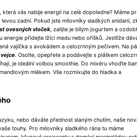
i, která vás nabije energií na celé dopoledne? Máme p
 levou zadní. Pokud jste milovníky sladkých snídaní, z
st ovesných vloček
, zalijte je bílým jogurtem a ozdob
energie přidejte lžíci medu nebo oříšků. Jestliže dáv
haná vajíčka s avokádem a celozrnným pečivem. Na pá
 vejce
. Osolte, opepřete a podávejte s plátkem celoz
tíhají, je ideální volbou smoothie. Do mixéru vhoďte ba
te mandlovým mlékem. Vše rozmixujte do hladka a
ého
jazyku, nebo dáváte přednost slaným chutím, naše nov
vaše touhy. Pro milovníky sladkého rána tu máme
sirupem, křupavé croissanty s domácí marmeládou ne