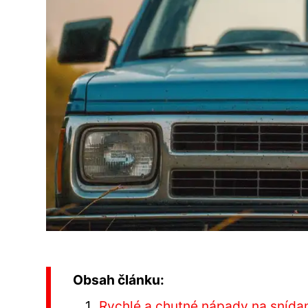
Obsah článku:
Rychlé a chutné nápady na snída