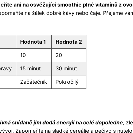
ňte ani na osvěžující smoothie plné vitamínů z ovo
ezapomeňte na šálek dobré kávy nebo čaje. Přejeme vá
Hodnota 1
Hodnota 2
10
20
pravy
15 minut
30 minut
Začátečník
Pokročilý
ivná snídaně jim dodá energii na celé dopoledne
, zl
vývoj. Zapomeňte na sladké cereálie a pečivo s nutelo