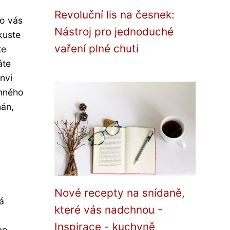
Revoluční lis na česnek:
ro vás
Nástroj pro jednoduché
kuste
vaření plné chuti
te
áte
nvi
rnného
nán,
Nové recepty na snídaně,
á
které vás nadchnou -
Inspirace - kuchyně
bo