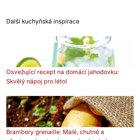
Další kuchyňská inspirace
Osvežující recept na domácí jahodovku:
Skvělý nápoj pro léto!
Brambory grenaille: Malé, chutné a