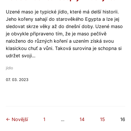
Uzené maso je typické jídlo, které má delší historii.
Jeho kořeny sahají do starověkého Egypta a lze jej
sledovat skrze věky až do dnešní doby. Uzené maso
je obvykle připraveno tím, že je maso pečlivě
naloženo do různých koření a uzením získá svou
klasickou chuť a vůni. Taková surovina je schopna si
udržet svoji...
jídlo
07. 03. 2023
← Novější
1
...
14
15
16