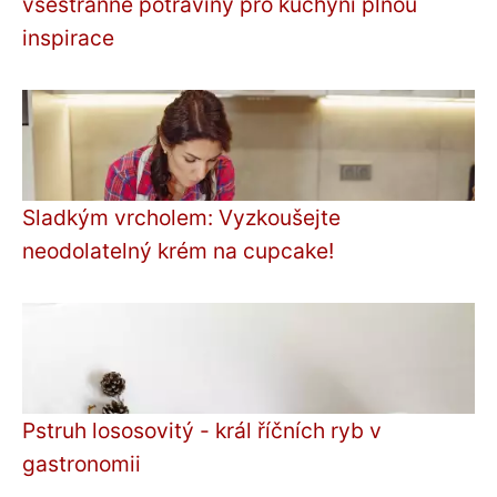
všestranné potraviny pro kuchyni plnou
inspirace
Sladkým vrcholem: Vyzkoušejte
neodolatelný krém na cupcake!
Pstruh lososovitý - král říčních ryb v
gastronomii