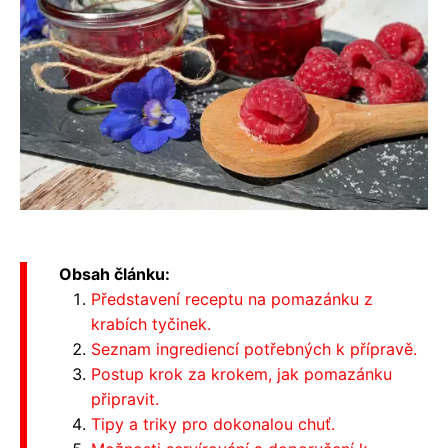
Obsah článku:
Představení receptu na pomazánku z
krabích tyčinek.
Seznam ingrediencí potřebných k přípravě.
Postup krok za krokem, jak pomazánku
připravit.
Tipy a triky pro dokonalou chuť.