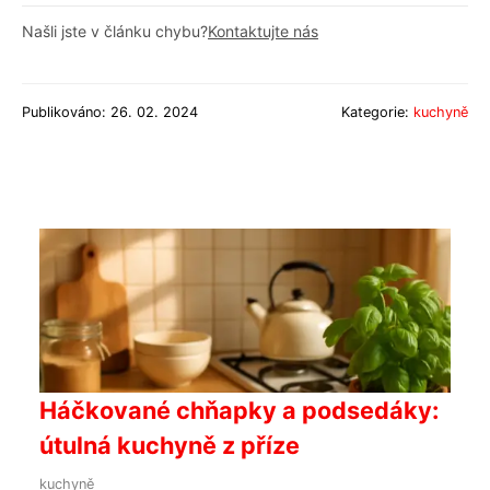
Našli jste v článku chybu?
Kontaktujte nás
Publikováno: 26. 02. 2024
Kategorie:
kuchyně
Háčkované chňapky a podsedáky:
útulná kuchyně z příze
kuchyně