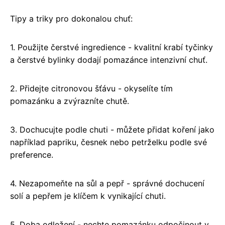
Tipy a triky pro dokonalou chuť:
1. Použijte čerstvé ingredience - kvalitní krabí tyčinky
a čerstvé bylinky dodají pomazánce intenzivní chuť.
2. Přidejte citronovou šťávu - okyselíte tím
pomazánku a zvýrazníte chutě.
3. Dochucujte podle chuti - můžete přidat koření jako
například papriku, česnek nebo petrželku podle své
preference.
4. Nezapomeňte na sůl a pepř - správné dochucení
solí a pepřem je klíčem k vynikající chuti.
5. Doba odležení - nechte pomazánku odpočinout v