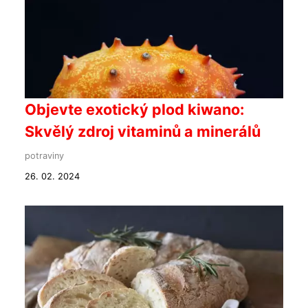
Objevte exotický plod kiwano:
Skvělý zdroj vitaminů a minerálů
potraviny
26. 02. 2024