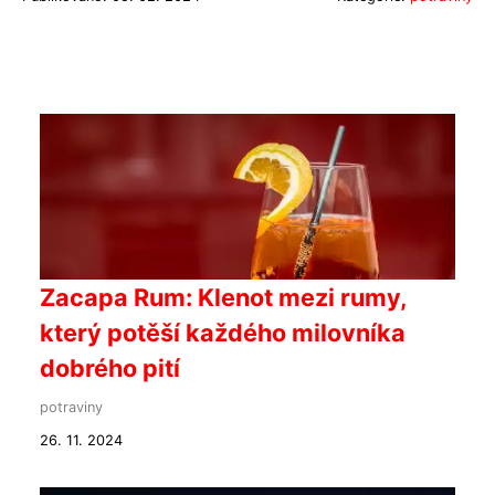
Zacapa Rum: Klenot mezi rumy,
který potěší každého milovníka
dobrého pití
potraviny
26. 11. 2024