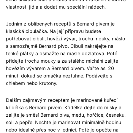
vlastnosti jídla a dodat mu speciální nádech.
Jedním z oblíbených receptů s Bernard pivem je
klasická cibulačka. Na její přípravu budete
potřebovat cibuli, hovězí vývar, trochu mouky, máslo
a samozřejmě Bernard pivo. Cibuli nakrájejte na
tenké plátky a osmažte na másle dozlatova. Poté
přidejte trochu mouky a za stálého míchání zalijte
hovězím vývarem a Bernard pivem. Vařte asi 20
minut, dokud se omáčka neztuhne. Podávejte s
chlebem nebo krutony.
Dalším zajímavým receptem je marinované kuřecí
křidélka s Bernard pivem. Křidélka dejte do misky a
zalijte je směsí Bernard piva, medu, hořčice, česneku,
soli a pepře. Nechte je marinovat minimálně hodinu
nebo ideálně přes noc v lednici. Poté je opečte na