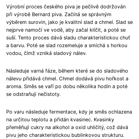
Výrobní proces českého piva je pečlivě dodržován
při výrobě Bernard piva. Začíná se správným
výběrem surovin, jako je kvalitní slad a chmel. Slad se
nejprve namočí ve vodě, aby začal klíčit, a poté se
suší. Tento proces dává sladu charakteristickou chuť
a barvu. Poté se slad rozemeluje a smíchá s horkou
vodou, čímž vzniká sladový nálev.
Následuje varná fáze, během které se do sladového
nálevu přidává chmel. Chmel dodává pivu hořkost a
aroma. Směs se vaří po dobu několika hodin a poté
se odstraňují nečistoty.
Po varu následuje fermentace, kdy je směs ochlazena
na určitou teplotu a přidán kvasinec. Kvasinky
přeměňují cukry na alkohol a oxid uhličitý, což dává
pivu jeho charakteristickou bublinkovou strukturu.