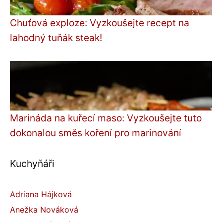
Chuťová exploze: Vyzkoušejte recept na
lahodný tuňák steak!
Marináda na kuřecí maso: Vyzkoušejte tuto
dokonalou směs koření pro marinování
Kuchyňáři
Adriana Hájková
Anežka Nováková