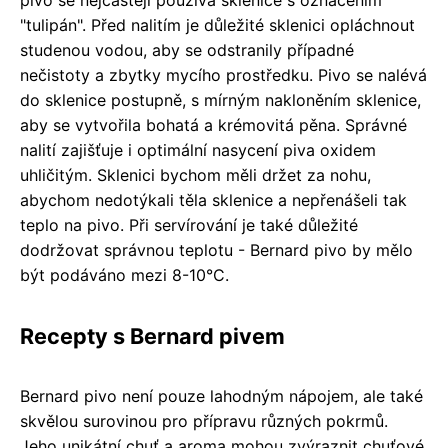
"tulipán". Před nalitím je důležité sklenici opláchnout
studenou vodou, aby se odstranily případné
nečistoty a zbytky mycího prostředku. Pivo se nalévá
do sklenice postupně, s mírným nakloněním sklenice,
aby se vytvořila bohatá a krémovitá pěna. Správné
nalití zajišťuje i optimální nasycení piva oxidem
uhličitým. Sklenici bychom měli držet za nohu,
abychom nedotýkali těla sklenice a nepřenášeli tak
teplo na pivo. Při servírování je také důležité
dodržovat správnou teplotu - Bernard pivo by mělo
být podáváno mezi 8-10°C.
Recepty s Bernard pivem
Bernard pivo není pouze lahodným nápojem, ale také
skvělou surovinou pro přípravu různých pokrmů.
Jeho unikátní chuť a aroma mohou zvýraznit chuťové