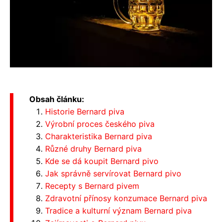
Obsah článku:
Historie Bernard piva
Výrobní proces českého piva
Charakteristika Bernard piva
Různé druhy Bernard piva
Kde se dá koupit Bernard pivo
Jak správně servírovat Bernard pivo
Recepty s Bernard pivem
Zdravotní přínosy konzumace Bernard piva
Tradice a kulturní význam Bernard piva