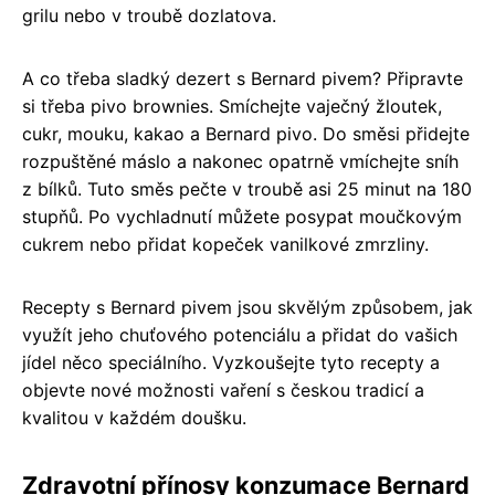
grilu nebo v troubě dozlatova.
A co třeba sladký dezert s Bernard pivem? Připravte
si třeba pivo brownies. Smíchejte vaječný žloutek,
cukr, mouku, kakao a Bernard pivo. Do směsi přidejte
rozpuštěné máslo a nakonec opatrně vmíchejte sníh
z bílků. Tuto směs pečte v troubě asi 25 minut na 180
stupňů. Po vychladnutí můžete posypat moučkovým
cukrem nebo přidat kopeček vanilkové zmrzliny.
Recepty s Bernard pivem jsou skvělým způsobem, jak
využít jeho chuťového potenciálu a přidat do vašich
jídel něco speciálního. Vyzkoušejte tyto recepty a
objevte nové možnosti vaření s českou tradicí a
kvalitou v každém doušku.
Zdravotní přínosy konzumace Bernard