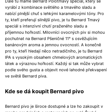
Dále tu máme Bernard Polotmavý speciál, který se
vyrábí z kombinace světlého a tmavého sladu a
nabízí plnější chuť s lehkými karamelovými tóny. Pro
ty, kteří preferují silnější pivo, je tu Bernard Tmavý
speciál s intenzivní chutí praženého sladu a
příjemnou hořkostí. Milovníci ovocných piv si mohou
pochutnat na Bernard Pšeničné 11° s osvěžujícím
banánovým aroma a jemnou ovocností. A konečně
pro ty, kteří hledají něco netradičního, je tu Bernard
IPA s vysokým obsahem chmelových aromatických
látek a výraznou hořkostí. Každý si tak může vybrat
podle svého gusta a objevit nové lahodné překvapení
ve světě Bernard piva.
Kde se dá koupit Bernard pivo
Bernard pivo je široce dostupné a lze ho zakoupit v