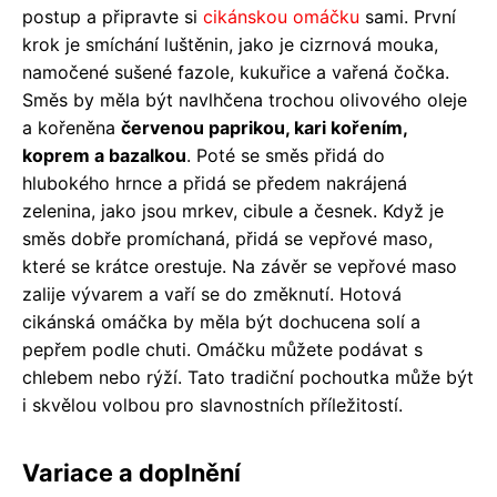
postup a připravte si
cikánskou omáčku
sami. První
krok je smíchání luštěnin, jako je cizrnová mouka,
namočené sušené fazole, kukuřice a vařená čočka.
Směs by měla být navlhčena trochou olivového oleje
a kořeněna
červenou paprikou, kari kořením,
koprem a bazalkou
. Poté se směs přidá do
hlubokého hrnce a přidá se předem nakrájená
zelenina, jako jsou mrkev, cibule a česnek. Když je
směs dobře promíchaná, přidá se vepřové maso,
které se krátce orestuje. Na závěr se vepřové maso
zalije vývarem a vaří se do změknutí. Hotová
cikánská omáčka by měla být dochucena solí a
pepřem podle chuti. Omáčku můžete podávat s
chlebem nebo rýží. Tato tradiční pochoutka může být
i skvělou volbou pro slavnostních příležitostí.
Variace a doplnění