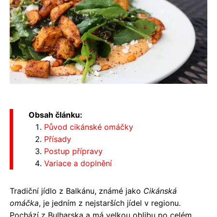
Obsah článku:
Původ cikánské omáčky
Přísady
Postup přípravy
Variace a doplnění
Tradiční jídlo z Balkánu, známé jako
Cikánská
omáčka
, je jedním z nejstarších jídel v regionu.
Pochází z Bulharska a má velkou oblibu po celém