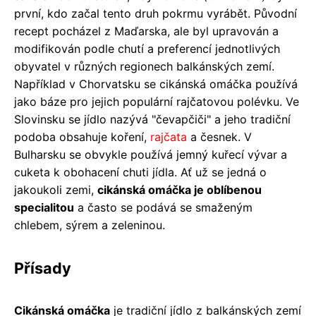
první, kdo začal tento druh pokrmu vyrábět. Původní
recept pocházel z Maďarska, ale byl upravován a
modifikován podle chutí a preferencí jednotlivých
obyvatel v různých regionech balkánských zemí.
Například v Chorvatsku se cikánská omáčka používá
jako báze pro jejich populární rajčatovou polévku. Ve
Slovinsku se jídlo nazývá "čevapčiči" a jeho tradiční
podoba obsahuje koření,
rajčata
a česnek. V
Bulharsku se obvykle používá jemný kuřecí vývar a
cuketa k obohacení chuti jídla. Ať už se jedná o
jakoukoli zemi,
cikánská omáčka je oblíbenou
specialitou
a často se podává se smaženým
chlebem, sýrem a zeleninou.
Přísady
Cikánská omáčka
je tradiční jídlo z balkánských zemí