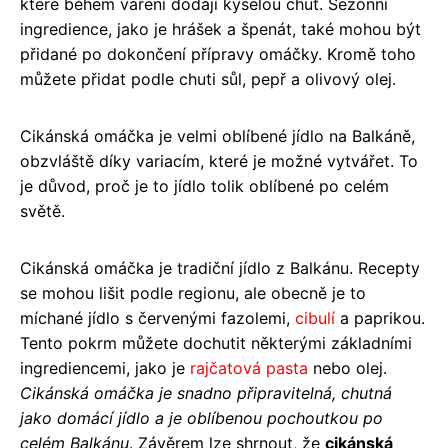
které během vaření dodají kyselou chuť. Sezónní
ingredience, jako je hrášek a špenát, také mohou být
přidané po dokončení přípravy omáčky. Kromě toho
můžete přidat podle chuti sůl, pepř a olivový olej.
Cikánská omáčka je velmi oblíbené jídlo na Balkáně,
obzvláště díky variacím, které je možné vytvářet. To
je důvod, proč je to jídlo tolik oblíbené po celém
světě.
Cikánská omáčka je tradiční jídlo z Balkánu. Recepty
se mohou lišit podle regionu, ale obecně je to
míchané jídlo s červenými fazolemi,
cibulí
a paprikou.
Tento pokrm můžete dochutit některými základními
ingrediencemi, jako je
rajčatová pasta
nebo olej.
Cikánská omáčka je snadno připravitelná, chutná
jako domácí jídlo a je oblíbenou pochoutkou po
celém Balkánu
. Závěrem lze shrnout, že
cikánská