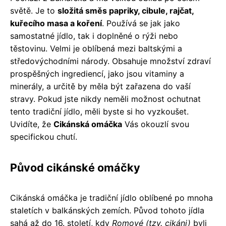
světě. Je to
složitá směs papriky, cibule, rajčat,
kuřecího masa a koření
. Používá se jak jako
samostatné jídlo, tak i doplněné o rýži nebo
těstovinu. Velmi je oblíbená mezi baltskými a
středovýchodními národy. Obsahuje množství zdraví
prospěšných ingrediencí, jako jsou vitaminy a
minerály, a určitě by měla být zařazena do vaší
stravy. Pokud jste nikdy neměli možnost ochutnat
tento tradiční jídlo, měli byste si ho vyzkoušet.
Uvidíte, že
Cikánská omáčka
Vás okouzlí svou
specifickou chutí.
Původ cikánské omáčky
Cikánská omáčka je tradiční jídlo oblíbené po mnoha
staletích v balkánských zemích. Původ tohoto jídla
sahá až do 16. století, kdy
Romové (tzv. cikáni)
byli