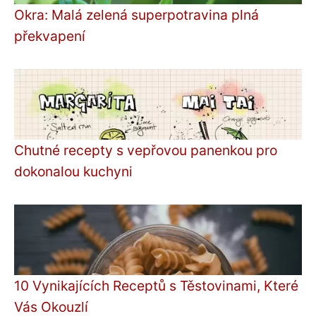
Okra: Malá zelená superpotravina plná
překvapení
Chutné recepty s vepřovou panenkou pro
dokonalou kuchyni
10 Vynikajících Receptů s Těstovinami, Které
Vás Okouzlí