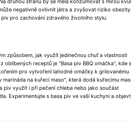
. Na druhou stranu by se měla konzumovat s mírou kvůl
může negativně ovlivnit játra a zvyšovat riziko obezity
piv pro zachování zdravého životního stylu.
m způsobem, jak využít jedinečnou chuť a vlastnosti
 z oblíbených receptů je "Basa piv BBQ omáčka", kde 
 a kořením pro vytvoření lahodné omáčky k grilovanému
v marináda na kuřecí maso", která dodá kuřecímu mas
 piv využít i při pečení chleba nebo jako součást
la. Experimentujte s basa piv ve vaší kuchyni a objev