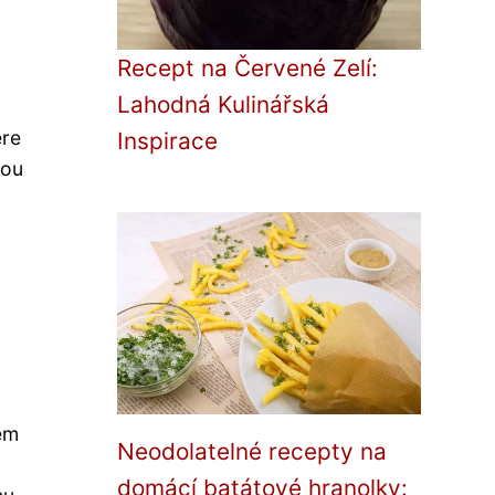
Recept na Červené Zelí:
Lahodná Kulinářská
ere
Inspirace
tou
em
Neodolatelné recepty na
domácí batátové hranolky: