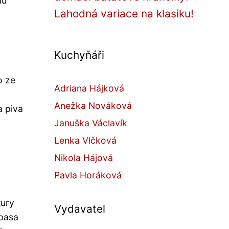
mu
Lahodná variace na klasiku!
Kuchyňáři
o ze
Adriana Hájková
Anežka Nováková
a piva
Januška Václavík
Lenka Vlčková
Nikola Hájová
Pavla Horáková
tury
Vydavatel
 basa