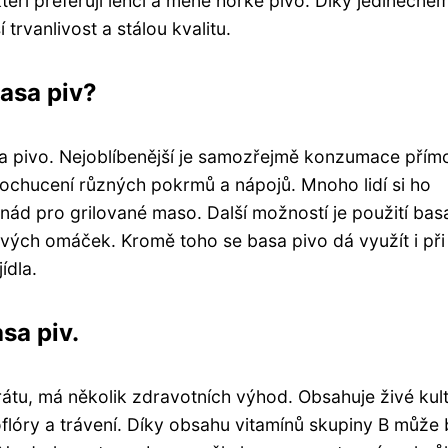
 kteří preferují lehčí a méně hořké pivo. Díky jedinečné
trvanlivost a stálou kvalitu.
asa piv?
asa pivo. Nejoblíbenější je samozřejmě konzumace přím
 ochucení různých pokrmů a nápojů. Mnoho lidí si ho
inád pro grilované maso. Další možností je použití bas
ových omáček. Kromě toho se basa pivo dá využít i při
ídla.
sa piv.
tu, má několik zdravotních výhod. Obsahuje živé kul
roflóry a trávení. Díky obsahu vitamínů skupiny B může