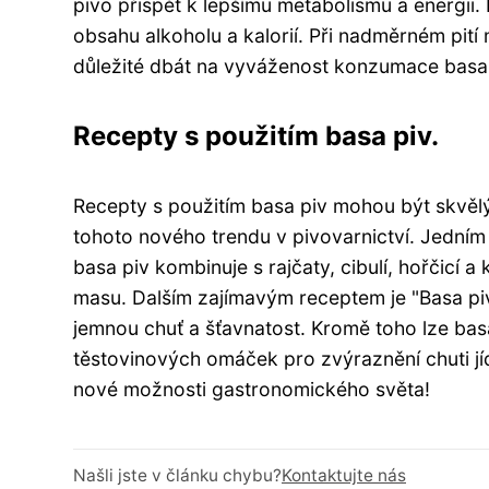
pivo přispět k lepšímu metabolismu a energii
obsahu alkoholu a kalorií. Při nadměrném pití 
důležité dbát na vyváženost konzumace basa 
Recepty s použitím basa piv.
Recepty s použitím basa piv mohou být skvělý
tohoto nového trendu v pivovarnictví. Jedním
basa piv kombinuje s rajčaty, cibulí, hořčicí
masu. Dalším zajímavým receptem je "Basa pi
jemnou chuť a šťavnatost. Kromě toho lze basa
těstovinových omáček pro zvýraznění chuti jíd
nové možnosti gastronomického světa!
Našli jste v článku chybu?
Kontaktujte nás