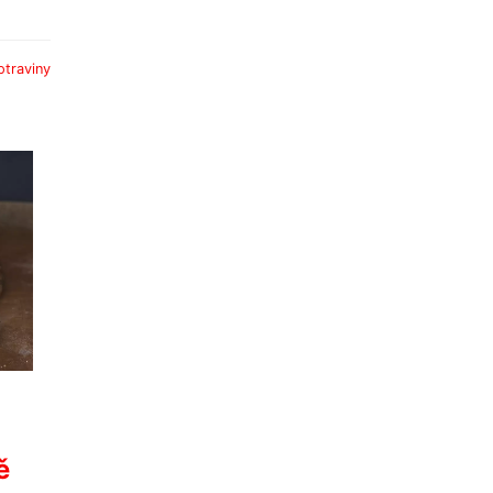
otraviny
ě