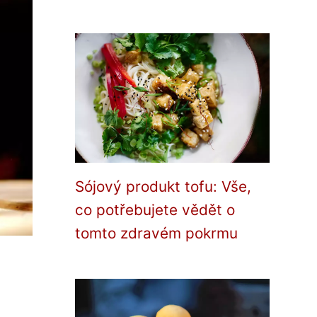
Sójový produkt tofu: Vše,
co potřebujete vědět o
tomto zdravém pokrmu