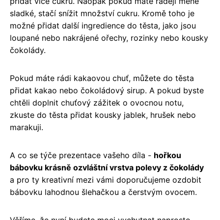
přidat více cukru. Naopak pokud máte raději méně
sladké, stačí snížit množství cukru. Kromě toho je
možné přidat další ingredience do těsta, jako jsou
loupané nebo nakrájené ořechy, rozinky nebo kousky
čokolády.
Pokud máte rádi kakaovou chuť, můžete do těsta
přidat kakao nebo čokoládový sirup. A pokud byste
chtěli doplnit chuťový zážitek o ovocnou notu,
zkuste do těsta přidat kousky jablek, hrušek nebo
marakuji.
A co se týče prezentace vašeho díla -
hořkou
bábovku krásně ozvláštní vrstva polevy z čokolády
a pro ty kreativní mezi vámi doporučujeme ozdobit
bábovku lahodnou šlehačkou a čerstvým ovocem.
Věříme, že nyní budete moci vychutnat naprosto