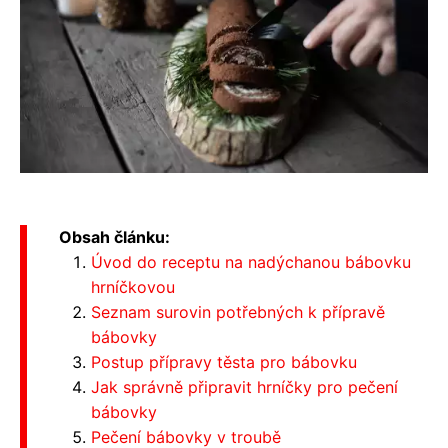
Obsah článku:
Úvod do receptu na nadýchanou bábovku
hrníčkovou
Seznam surovin potřebných k přípravě
bábovky
Postup přípravy těsta pro bábovku
Jak správně připravit hrníčky pro pečení
bábovky
Pečení bábovky v troubě