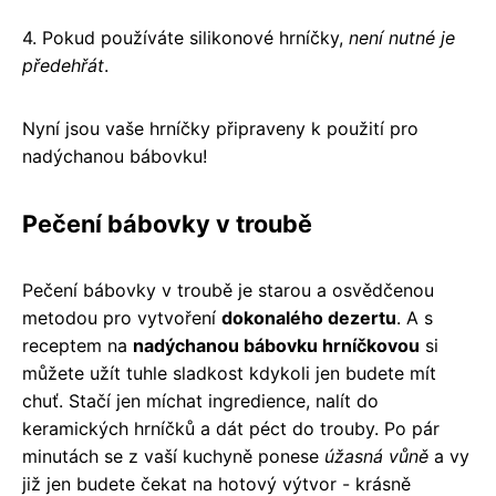
4. Pokud používáte silikonové hrníčky,
není nutné je
předehřát
.
Nyní jsou vaše hrníčky připraveny k použití pro
nadýchanou bábovku!
Pečení bábovky v troubě
Pečení bábovky v troubě je starou a osvědčenou
metodou pro vytvoření
dokonalého dezertu
. A s
receptem na
nadýchanou bábovku hrníčkovou
si
můžete užít tuhle sladkost kdykoli jen budete mít
chuť. Stačí jen míchat ingredience, nalít do
keramických hrníčků a dát péct do trouby. Po pár
minutách se z vaší kuchyně ponese
úžasná vůně
a vy
již jen budete čekat na hotový výtvor - krásně