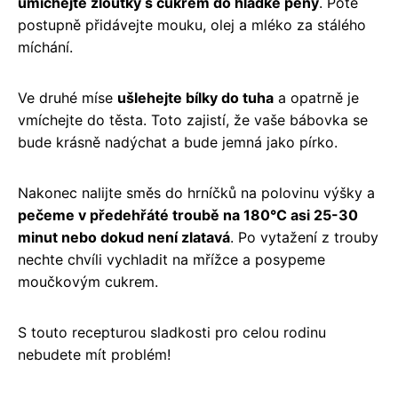
umíchejte žloutky s cukrem do hladké pěny
. Poté
postupně přidávejte mouku, olej a mléko za stálého
míchání.
Ve druhé míse
ušlehejte bílky do tuha
a opatrně je
vmíchejte do těsta. Toto zajistí, že vaše bábovka se
bude krásně nadýchat a bude jemná jako pírko.
Nakonec nalijte směs do hrníčků na polovinu výšky a
pečeme v předehřáté troubě na 180°C asi 25-30
minut nebo dokud není zlatavá
. Po vytažení z trouby
nechte chvíli vychladit na mřížce a posypeme
moučkovým cukrem.
S touto recepturou sladkosti pro celou rodinu
nebudete mít problém!