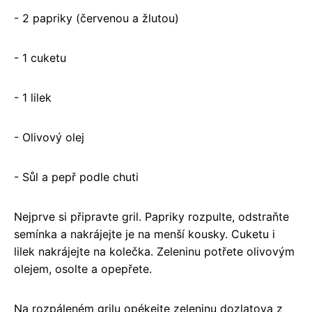
- 2 papriky (červenou a žlutou)
- 1 cuketu
- 1 lilek
- Olivový olej
- Sůl a pepř podle chuti
Nejprve si připravte gril. Papriky rozpulte, odstraňte
semínka a nakrájejte je na menší kousky. Cuketu i
lilek nakrájejte na kolečka. Zeleninu potřete olivovým
olejem, osolte a opepřete.
Na rozpáleném grilu opékejte zeleninu dozlatova z