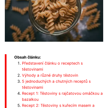
Obsah článku:
Představení článku o receptech s
těstovinami
Výhody a různé druhy těstovin
5 jednoduchých a chutných receptů s
těstovinami
Recept 1: Těstoviny s rajčatovou omáčkou a
bazalkou
Recept 2: Těstoviny s kuřecím masem a