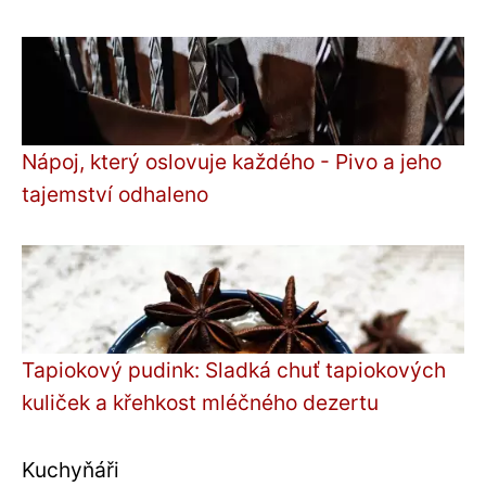
Nápoj, který oslovuje každého - Pivo a jeho
tajemství odhaleno
Tapiokový pudink: Sladká chuť tapiokových
kuliček a křehkost mléčného dezertu
Kuchyňáři