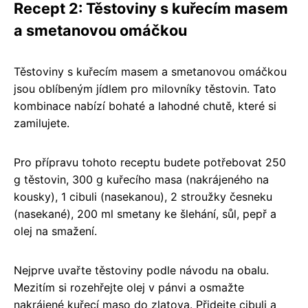
Recept 2: Těstoviny s kuřecím masem
a smetanovou omáčkou
Těstoviny s kuřecím masem a smetanovou omáčkou
jsou oblíbeným jídlem pro milovníky těstovin. Tato
kombinace nabízí bohaté a lahodné chutě, které si
zamilujete.
Pro přípravu tohoto receptu budete potřebovat 250
g těstovin, 300 g kuřecího masa (nakrájeného na
kousky), 1 cibuli (nasekanou), 2 stroužky česneku
(nasekané), 200 ml smetany ke šlehání, sůl, pepř a
olej na smažení.
Nejprve uvařte těstoviny podle návodu na obalu.
Mezitím si rozehřejte olej v pánvi a osmažte
nakrájené kuřecí maso do zlatova. Přidejte cibuli a