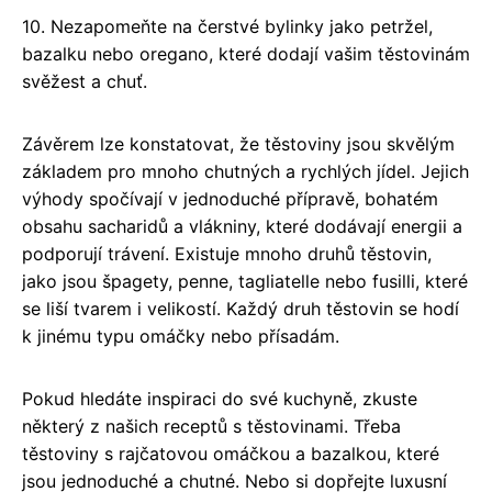
10. Nezapomeňte na čerstvé bylinky jako petržel,
bazalku nebo oregano, které dodají vašim těstovinám
svěžest a chuť.
Závěrem lze konstatovat, že těstoviny jsou skvělým
základem pro mnoho chutných a rychlých jídel. Jejich
výhody spočívají v jednoduché přípravě, bohatém
obsahu sacharidů a vlákniny, které dodávají energii a
podporují trávení. Existuje mnoho druhů těstovin,
jako jsou špagety, penne, tagliatelle nebo fusilli, které
se liší tvarem i velikostí. Každý druh těstovin se hodí
k jinému typu omáčky nebo přísadám.
Pokud hledáte inspiraci do své kuchyně, zkuste
některý z našich receptů s těstovinami. Třeba
těstoviny s rajčatovou omáčkou a bazalkou, které
jsou jednoduché a chutné. Nebo si dopřejte luxusní