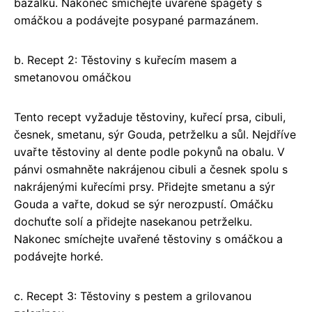
bazalku. Nakonec smíchejte uvařené špagety s
omáčkou a podávejte posypané parmazánem.
b. Recept 2: Těstoviny s kuřecím masem a
smetanovou omáčkou
Tento recept vyžaduje těstoviny, kuřecí prsa, cibuli,
česnek, smetanu, sýr Gouda, petrželku a sůl. Nejdříve
uvařte těstoviny al dente podle pokynů na obalu. V
pánvi osmahněte nakrájenou cibuli a česnek spolu s
nakrájenými kuřecími prsy. Přidejte smetanu a sýr
Gouda a vařte, dokud se sýr nerozpustí. Omáčku
dochuťte solí a přidejte nasekanou petrželku.
Nakonec smíchejte uvařené těstoviny s omáčkou a
podávejte horké.
c. Recept 3: Těstoviny s pestem a grilovanou