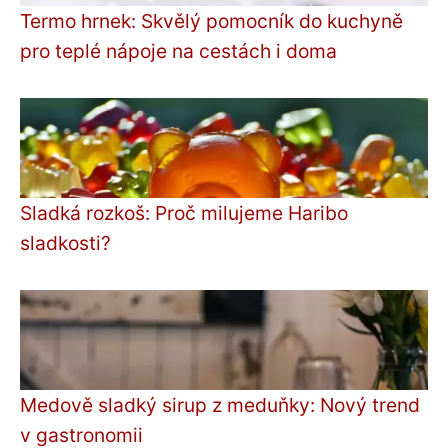
Termo hrnek: Skvělý pomocník do kuchyně
pro teplé nápoje na cestách i doma
Sladká rozkoš: Proč milujeme Haribo
sladkosti?
Medově sladký sirup z meduňky: Nový trend
v gastronomii