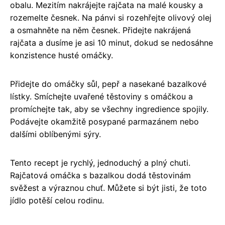
obalu. Mezitím nakrájejte rajčata na malé kousky a
rozemelte česnek. Na pánvi si rozehřejte olivový olej
a osmahněte na něm česnek. Přidejte nakrájená
rajčata a dusíme je asi 10 minut, dokud se nedosáhne
konzistence husté omáčky.
Přidejte do omáčky sůl, pepř a nasekané bazalkové
lístky. Smíchejte uvařené těstoviny s omáčkou a
promíchejte tak, aby se všechny ingredience spojily.
Podávejte okamžitě posypané parmazánem nebo
dalšími oblíbenými sýry.
Tento recept je rychlý, jednoduchý a plný chuti.
Rajčatová omáčka s bazalkou dodá těstovinám
svěžest a výraznou chuť. Můžete si být jisti, že toto
jídlo potěší celou rodinu.