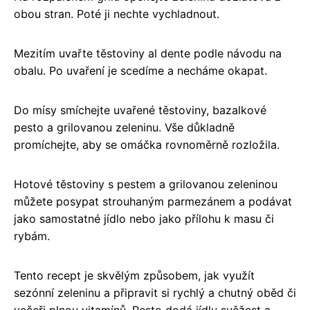
obou stran. Poté ji nechte vychladnout.
Mezitím uvařte těstoviny al dente podle návodu na
obalu. Po uvaření je scedíme a necháme okapat.
Do mísy smíchejte uvařené těstoviny, bazalkové
pesto a grilovanou zeleninu. Vše důkladně
promíchejte, aby se omáčka rovnoměrně rozložila.
Hotové těstoviny s pestem a grilovanou zeleninou
můžete posypat strouhaným parmezánem a podávat
jako samostatné jídlo nebo jako přílohu k masu či
rybám.
Tento recept je skvělým způsobem, jak využít
sezónní zeleninu a připravit si rychlý a chutný oběd či
večeři plnou vitamínů. Pesto dodá jídlu svěžest a