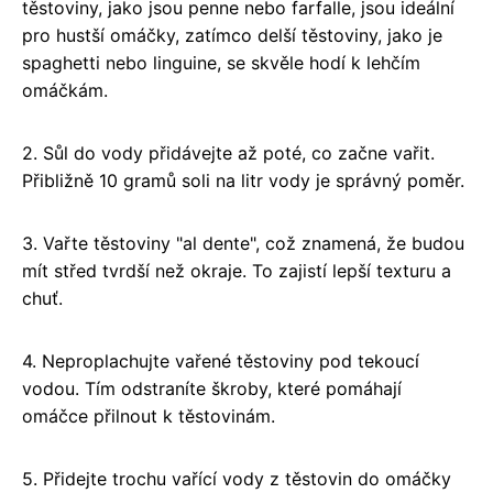
těstoviny, jako jsou penne nebo farfalle, jsou ideální
pro hustší omáčky, zatímco delší těstoviny, jako je
spaghetti nebo linguine, se skvěle hodí k lehčím
omáčkám.
2. Sůl do vody přidávejte až poté, co začne vařit.
Přibližně 10 gramů soli na litr vody je správný poměr.
3. Vařte těstoviny "al dente", což znamená, že budou
mít střed tvrdší než okraje. To zajistí lepší texturu a
chuť.
4. Neproplachujte vařené těstoviny pod tekoucí
vodou. Tím odstraníte škroby, které pomáhají
omáčce přilnout k těstovinám.
5. Přidejte trochu vařící vody z těstovin do omáčky