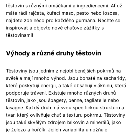
těstovin s různými omáčkami a ingrediencemi. Ať už
máte rádi rajčata, kuřecí maso, pesto nebo lososa,
najdete zde něco pro každého gurmána. Nechte se
inspirovat a objevte nové chuťové zážitky s
těstovinami!
Výhody a různé druhy těstovin
Těstoviny jsou jedním z nejoblíbenějších pokrmů na
světě a mají mnoho výhod. Jsou bohaté na sacharidy,
které poskytují energii, a také obsahují vlákninu, která
podporuje trávení. Existuje mnoho různých druhů
těstovin, jako jsou špagety, penne, tagliatelle nebo
lasagne. Každý druh má svou specifickou strukturu a
tvar, který ovlivňuje chuť a texturu pokrmu. Těstoviny
jsou také skvělým zdrojem bílkovin a minerálů, jako
je železo a hořčík. Jejich variabilita umožňuje