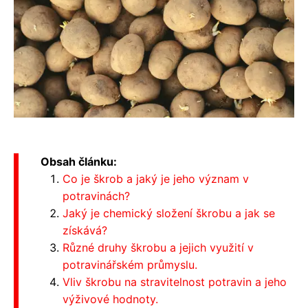
Obsah článku:
Co je škrob a jaký je jeho význam v
potravinách?
Jaký je chemický složení škrobu a jak se
získává?
Různé druhy škrobu a jejich využití v
potravinářském průmyslu.
Vliv škrobu na stravitelnost potravin a jeho
výživové hodnoty.