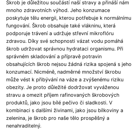
Škrob je důležitou součástí naší stravy a přináší nám
mnoho zdravotních výhod. Jeho konzumace
poskytuje tělu energii, kterou potřebuje k normálnímu
fungování. Škrob obsahuje také vlákninu, která
podporuje trávení a udržuje střevní mikroflóru
zdravou. Díky své schopnosti vázat vodu pomáhá
škrob udržovat správnou hydrataci organismu. Při
správném skladování a přípravě potravin
obsahujících škrob nejsou žádná rizika spojená s jeho
konzumací. Nicméně, nadměrné množství škrobu
může vést k přibývání na váze a zvýšenému riziku
obezity. Je proto důležité dodržovat vyváženou
stravu a omezit příjem rafinovaných škrobových
produktů, jako jsou bílé pečivo či sladkosti. V
kombinaci s dalšími živinami, jako jsou bílkoviny a
zelenina, je škrob pro naše tělo prospěšný a
nenahraditelný.