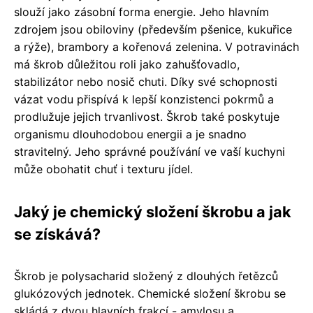
slouží jako zásobní forma energie. Jeho hlavním
zdrojem jsou obiloviny (především pšenice, kukuřice
a rýže), brambory a kořenová zelenina. V potravinách
má škrob důležitou roli jako zahušťovadlo,
stabilizátor nebo nosič chuti. Díky své schopnosti
vázat vodu přispívá k lepší konzistenci pokrmů a
prodlužuje jejich trvanlivost. Škrob také poskytuje
organismu dlouhodobou energii a je snadno
stravitelný. Jeho správné používání ve vaší kuchyni
může obohatit chuť i texturu jídel.
Jaký je chemický složení škrobu a jak
se získává?
Škrob je polysacharid složený z dlouhých řetězců
glukózových jednotek. Chemické složení škrobu se
skládá z dvou hlavních frakcí - amylosu a