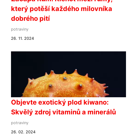
který potěší každého milovníka
dobrého pití
potraviny
26. 11. 2024
Objevte exotický plod kiwano:
Skvělý zdroj vitaminů a minerálů
potraviny
26. 02. 2024