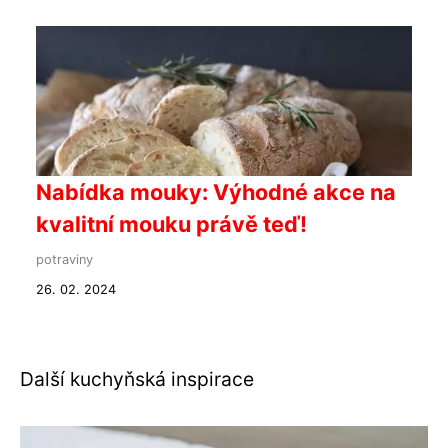
Nabídka mouky: Výhodné akce na
kvalitní mouku právě teď!
potraviny
26. 02. 2024
Další kuchyňská inspirace