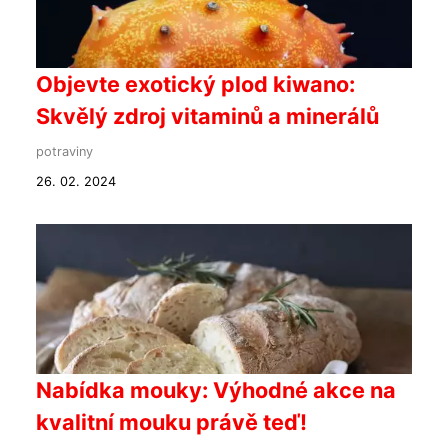
Objevte exotický plod kiwano:
Skvělý zdroj vitaminů a minerálů
potraviny
26. 02. 2024
Nabídka mouky: Výhodné akce na
kvalitní mouku právě teď!