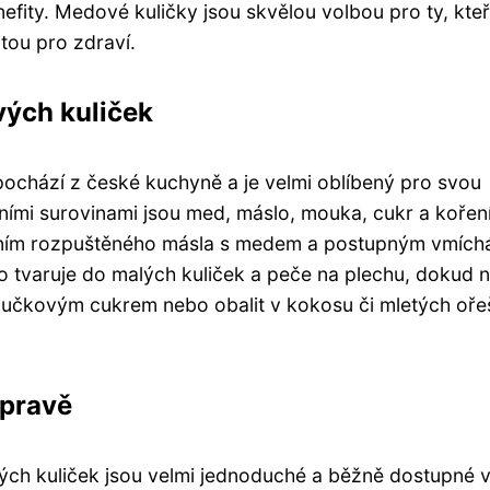
fity. Medové kuličky jsou skvělou volbou pro ty, kteří
tou pro zdraví.
vých kuliček
ochází z české kuchyně a je velmi oblíbený pro svou
ními surovinami jsou med, máslo, mouka, cukr a koření
háním rozpuštěného másla s medem a postupným vmích
o tvaruje do malých kuliček a peče na plechu, dokud 
učkovým cukrem nebo obalit v kokosu či mletých oře
ípravě
ých kuliček jsou velmi jednoduché a běžně dostupné 