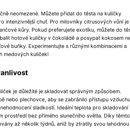
ečně neomezené. Můžete přidat do těsta na kuličky
intenzivnější chuť. Pro milovníky citrusových vůní je
ančové kůry. Pokud preferujete exotiku, můžete do tě
obalit hotové kuličky v čokoládě a posypat kokosem n
ťové buňky. Experimentujte s různými kombinacemi a
ch medových kuliček!
vanlivost
liček je důležité je skladovat správným způsobem.
ě nebo plechovce, aby se zabránilo přístupu vzduchu
nehodnocení sladkostí. Ideální teplota pro skladování
 prostředí bez přímého slunečního světla. Díky těmto
ny až několik týdnů, aniž by ztratily svou lahodnou