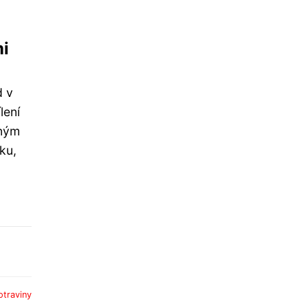
mi
d v
lení
eným
ku,
otraviny