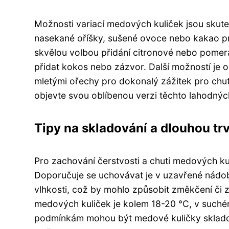
Možnosti variací medových kuliček jsou skut
nasekané oříšky, sušené ovoce nebo kakao pro 
skvělou volbou přidání citronové nebo pomer
přidat kokos nebo zázvor. Další možností je 
mletými ořechy pro dokonalý zážitek pro chu
objevte svou oblíbenou verzi těchto lahodný
Tipy na skladování a dlouhou tr
Pro zachování čerstvosti a chuti medových ku
Doporučuje se uchovávat je v uzavřené nádob
vlhkosti, což by mohlo způsobit změkčení či z
medových kuliček je kolem 18-20 °C, v suchém
podmínkám mohou být medové kuličky skladová