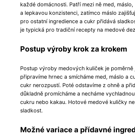
každé domácnosti. Patří mezi ně med, máslo,
a lepkavou konzistenci, zatímco máslo zajišťu
pro ostatní ingredience a cukr přidává sladko
je typická pro tradiční recepty na medové dez
Postup výroby krok za krokem
Postup výroby medových kuliček je poměrně j
připravíme hrnec a smícháme med, máslo a cu
cukr nerozpustí. Poté odstavíme z ohně a přid
důkladně promícháme a necháme vychladnout.
cukru nebo kakau. Hotové medové kuličky ne
sladkost.
Možné variace a přídavné ingre