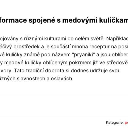
informace spojené s medovými kulička
pojovány s různými kulturami po celém světě. Napříkla
éčivý prostředek a je součástí mnoha receptur na posí
ové kuličky známé pod názvem "pryaniki" a jsou oblíb
ly medové kuličky oblíbeným pokrmem již ve středově
vory. Tato tradiční dobrota si dodnes udržuje svou
různých slavnostech a oslavách.
Kategorie:
p