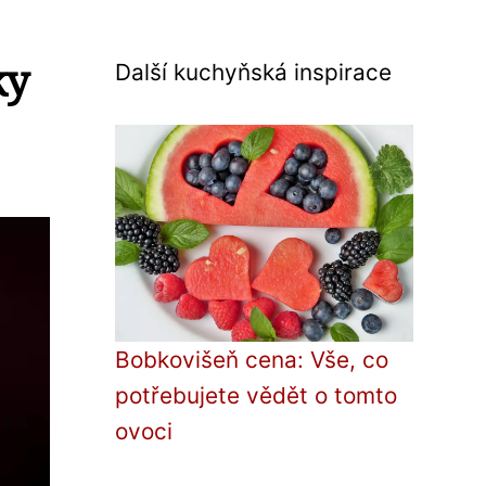
ky
Další kuchyňská inspirace
Bobkovišeň cena: Vše, co
potřebujete vědět o tomto
ovoci