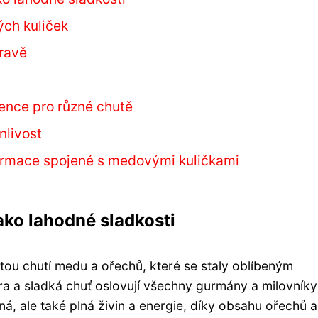
ých kuliček
pravě
ence pro různé chutě
nlivost
nformace spojené s medovými kuličkami
ako lahodné sladkosti
tou chutí medu a ořechů, které se staly oblíbeným
ra a sladká chuť oslovují všechny gurmány a milovníky
dná, ale také plná živin a energie, díky obsahu ořechů a