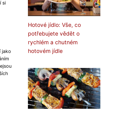
 si
Hotové jídlo: Vše, co
potřebujete vědět o
rychlém a chutném
hotovém jídle
 jako
áním
nejsou
ších
v