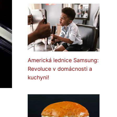
Americká lednice Samsung:
Revoluce v domácnosti a
kuchyni!