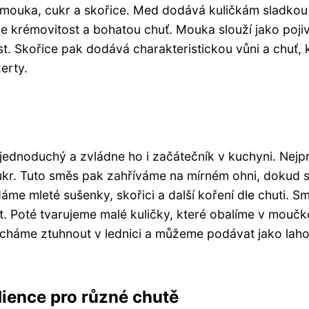
 mouka, cukr a skořice. Med dodává kuličkám sladkou
je krémovitost a bohatou chuť. Mouka slouží jako poji
st. Skořice pak dodává charakteristickou vůni a chuť, 
erty.
ednoduchý a zvládne ho i začátečník v kuchyni. Nejpr
kr. Tuto směs pak zahříváme na mírném ohni, dokud 
áme mleté sušenky, skořici a další koření dle chuti. S
 Poté tvarujeme malé kuličky, které obalíme v mouč
cháme ztuhnout v lednici a můžeme podávat jako lah
dience pro různé chutě