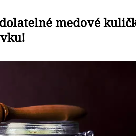
dolatelné medové kulič
ovku!