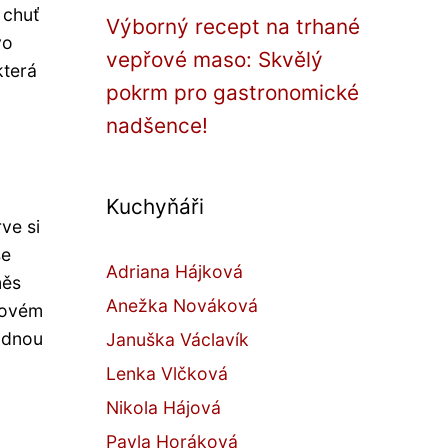
 chuť
Výborný recept na trhané
vo
vepřové maso: Skvělý
která
pokrm pro gastronomické
nadšence!
Kuchyňáři
ve si
se
Adriana Hájková
měs
Anežka Nováková
kovém
odnou
Januška Václavík
Lenka Vlčková
Nikola Hájová
Pavla Horáková