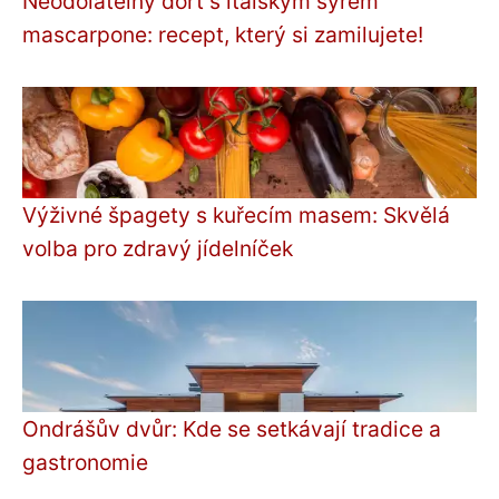
Neodolatelný dort s italským sýrem
mascarpone: recept, který si zamilujete!
Výživné špagety s kuřecím masem: Skvělá
volba pro zdravý jídelníček
Ondrášův dvůr: Kde se setkávají tradice a
gastronomie