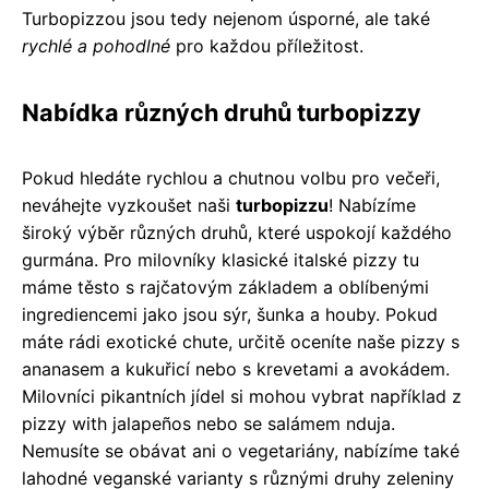
Turbopizzou jsou tedy nejenom úsporné, ale také
rychlé a pohodlné
pro každou příležitost.
Nabídka různých druhů turbopizzy
Pokud hledáte rychlou a chutnou volbu pro večeři,
neváhejte vyzkoušet naši
turbopizzu
! Nabízíme
široký výběr různých druhů, které uspokojí každého
gurmána. Pro milovníky klasické italské pizzy tu
máme těsto s rajčatovým základem a oblíbenými
ingrediencemi jako jsou sýr, šunka a houby. Pokud
máte rádi exotické chute, určitě oceníte naše pizzy s
ananasem a kukuřicí nebo s krevetami a avokádem.
Milovníci pikantních jídel si mohou vybrat například z
pizzy with jalapeños nebo se salámem nduja.
Nemusíte se obávat ani o vegetariány, nabízíme také
lahodné veganské varianty s různými druhy zeleniny