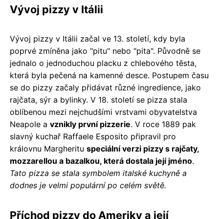
Vývoj pizzy v Itálii
Vývoj pizzy v Itálii začal ve 13. století, kdy byla
poprvé zmíněna jako "pitu" nebo "pita". Původně se
jednalo o jednoduchou placku z chlebového těsta,
která byla pečená na kamenné desce. Postupem času
se do pizzy začaly přidávat různé ingredience, jako
rajčata, sýr a bylinky. V 18. století se pizza stala
oblíbenou mezi nejchudšími vrstvami obyvatelstva
Neapole a
vznikly první pizzerie
. V roce 1889 pak
slavný kuchař Raffaele Esposito připravil pro
královnu Margheritu
speciální verzi pizzy s rajčaty,
mozzarellou a bazalkou, která dostala její jméno
.
Tato pizza se stala symbolem italské kuchyně a
dodnes je velmi populární po celém světě.
Příchod pizzy do Ameriky a její