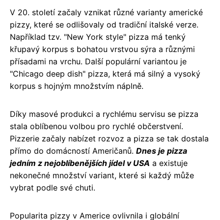
V 20. století začaly vznikat různé varianty americké
pizzy, které se odlišovaly od tradiční italské verze.
Například tzv. "New York style" pizza má tenký
křupavý korpus s bohatou vrstvou sýra a různými
přísadami na vrchu. Další populární variantou je
"Chicago deep dish" pizza, která má silný a vysoký
korpus s hojným množstvím náplně.
Díky masové produkci a rychlému servisu se pizza
stala oblíbenou volbou pro rychlé občerstvení.
Pizzerie začaly nabízet rozvoz a pizza se tak dostala
přímo do domácností Američanů.
Dnes je pizza
jedním z nejoblíbenějších jídel v USA
a existuje
nekonečné množství variant, které si každý může
vybrat podle své chuti.
Popularita pizzy v Americe ovlivnila i globální