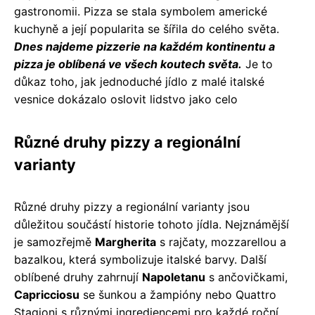
gastronomii. Pizza se stala symbolem americké
kuchyně a její popularita se šířila do celého světa.
Dnes najdeme pizzerie na každém kontinentu a
pizza je oblíbená ve všech koutech světa.
Je to
důkaz toho, jak jednoduché jídlo z malé italské
vesnice dokázalo oslovit lidstvo jako celo
Různé druhy pizzy a regionální
varianty
Různé druhy pizzy a regionální varianty jsou
důležitou součástí historie tohoto jídla. Nejznámější
je samozřejmě
Margherita
s rajčaty, mozzarellou a
bazalkou, která symbolizuje italské barvy. Další
oblíbené druhy zahrnují
Napoletanu
s ančovičkami,
Capricciosu
se šunkou a žampióny nebo Quattro
Stagioni s různými ingrediencemi pro každé roční