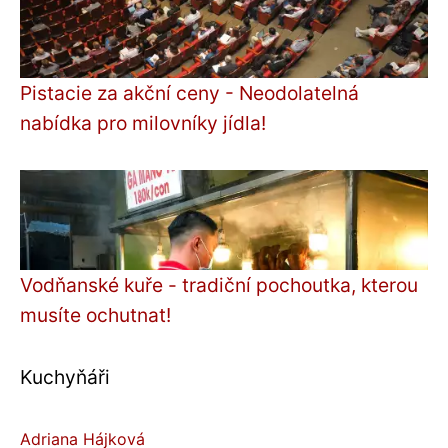
Pistacie za akční ceny - Neodolatelná
nabídka pro milovníky jídla!
Vodňanské kuře - tradiční pochoutka, kterou
musíte ochutnat!
Kuchyňáři
Adriana Hájková