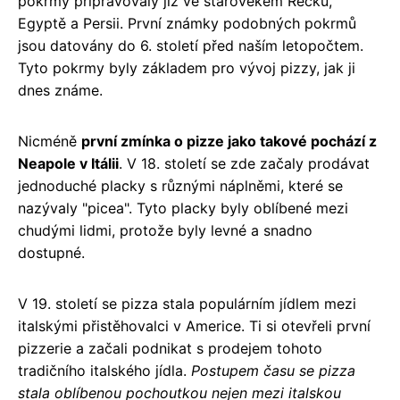
pokrmy připravovaly již ve starověkém Řecku,
Egyptě a Persii. První známky podobných pokrmů
jsou datovány do 6. století před naším letopočtem.
Tyto pokrmy byly základem pro vývoj pizzy, jak ji
dnes známe.
Nicméně
první zmínka o pizze jako takové pochází z
Neapole v Itálii
. V 18. století se zde začaly prodávat
jednoduché placky s různými náplněmi, které se
nazývaly "picea". Tyto placky byly oblíbené mezi
chudými lidmi, protože byly levné a snadno
dostupné.
V 19. století se pizza stala populárním jídlem mezi
italskými přistěhovalci v Americe. Ti si otevřeli první
pizzerie a začali podnikat s prodejem tohoto
tradičního italského jídla.
Postupem času se pizza
stala oblíbenou pochoutkou nejen mezi italskou