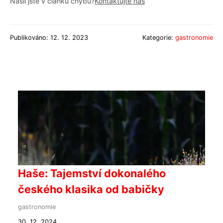
Našli jste v článku chybu?
Kontaktujte nás
Publikováno: 12. 12. 2023
Kategorie:
gastronomie
Haše: Tajemství dokonalého
českého klasika od babičky
gastronomie
30. 12. 2024