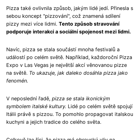
Pizza také ovlivnila způsob, jakým lidé jedí. Přinesla s
sebou koncept "pizzování", což znamená sdílení
pizzy mezi více lidmi.
Tento způsob stravování
podporuje interakci a sociální spojenost mezi lidmi.
Navíc, pizza se stala součástí mnoha festivalů a
událostí po celém světě. Například, každoroční Pizza
Expo v Las Vegas je největší akcí věnovanou pizze
na světě.
To ukazuje, jak daleko dosáhla pizza jako
fenomén.
V neposlední řadě,
pizza se stala ikonickým
symbolem italské kultury.
Lidé po celém světě spojují
Itálii právě s pizzou. To pomohlo propagovat italskou
kuchyni a jejich tradice do celého světa.
Celkově lze říci, že pizza má obrovský vliv na