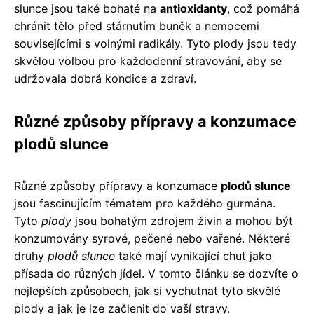
slunce jsou také bohaté na
antioxidanty
, což pomáhá
chránit tělo před stárnutím buněk a nemocemi
souvisejícími s volnými radikály. Tyto plody jsou tedy
skvělou volbou pro každodenní stravování, aby se
udržovala dobrá kondice a zdraví.
Různé způsoby přípravy a konzumace
plodů slunce
Různé způsoby přípravy a konzumace
plodů slunce
jsou fascinujícím tématem pro každého gurmána.
Tyto
plody
jsou bohatým zdrojem živin a mohou být
konzumovány syrové, pečené nebo vařené. Některé
druhy
plodů slunce
také mají vynikající chuť jako
přísada do různých jídel. V tomto článku se dozvíte o
nejlepších způsobech, jak si vychutnat tyto skvělé
plody a jak je lze začlenit do vaší stravy.