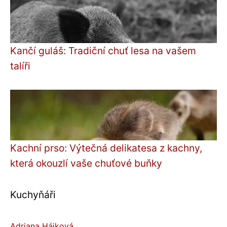
Kančí guláš: Tradiční chuť lesa na vašem
talíři
Kachní prso: Výtečná delikatesa z kachny,
která okouzlí vaše chuťové buňky
Kuchyňáři
Adriana Hájková