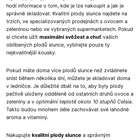
hodí informace o tom, kde je lze nakoupit a jak je
správně skladovat. Kvalitní plody slunce najdete na
trzích, ve specializovaných prodejnách s ovocem a
zeleninou nebo ve vybraných supermarketech. Pokud
si chcete užít
maximální svěžest a chuť
vašich
oblíbených plodů slunce, vybírejte pouze ty
nejkvalitnější kousky
.
Pokud máte doma více plodů slunce než zvládnete
sníst během několika dní, můžete je skladovat doma
v ledničce. Je důležité dbát na to, aby byly plody
pečlivě uloženy odděleně od ostatních druhů ovoce a
zeleniny a v
optimální teplotě okolo 10 stupňů Celsia
.
Takto budou mnohem déle zachovávat své lahodné
aroma a vitaminy.
Nakupujte
kvalitní plody slunce
a správným