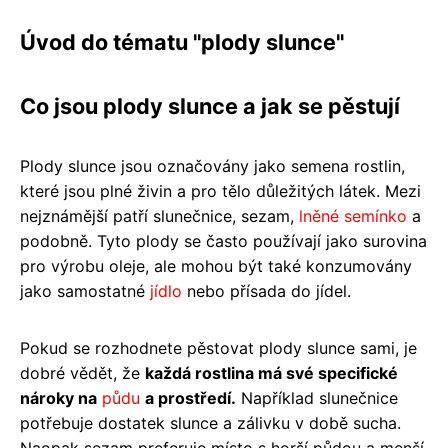
Úvod do tématu "plody slunce"
Co jsou plody slunce a jak se pěstují
Plody slunce jsou označovány jako semena rostlin,
které jsou plné živin a pro tělo důležitých látek. Mezi
nejznámější patří slunečnice, sezam,
lněné semínko
a
podobně. Tyto plody se často používají jako surovina
pro výrobu oleje, ale mohou být také konzumovány
jako samostatné
jídlo
nebo přísada do jídel.
Pokud se rozhodnete pěstovat plody slunce sami, je
dobré vědět, že
každá rostlina má své specifické
nároky na
půdu
a prostředí.
Například slunečnice
potřebuje dostatek slunce a zálivku v době sucha.
Naopak sezam preferuje místo s horší půdou a menší