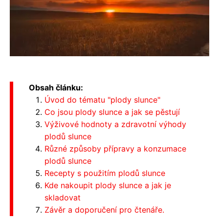
Obsah článku:
Úvod do tématu "plody slunce"
Co jsou plody slunce a jak se pěstují
Výživové hodnoty a zdravotní výhody
plodů slunce
Různé způsoby přípravy a konzumace
plodů slunce
Recepty s použitím plodů slunce
Kde nakoupit plody slunce a jak je
skladovat
Závěr a doporučení pro čtenáře.