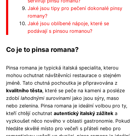
servírují pinsu romanu?
Jaké jsou tipy pro pečení dokonalé pinsy
romany?
Jaké jsou oblíbené nápoje, které se
podávají s pinsou romanou?
Co je to pinsa romana?
Pinsa romana je typická italská specialita, kterou
mohou ochutnat návštěvníci restaurace o stejném
jméně. Tato chutná pochoutka je připravována z
kvalitního těsta
, které se peče na kameni a posléze
zdobí
lahodnými surovinami
jako jsou sýry, maso
nebo zelenina. Pinsa romana je ideální volbou pro ty,
kteří chtějí ochutnat
autentický italský zážitek
a
vyzkoušet něco nového v oblasti gastronomie. Pokud
hledáte skvělé místo pro večeři s přáteli nebo pro
romantickou večeři ve dvojici, pinsa romana je ideální