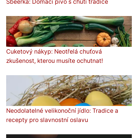
Sbeerka: Domácí pivo s chutí tradice
Cuketový nákyp: Neotřelá chuťová
zkušenost, kterou musíte ochutnat!
Neodolatelné velikonoční jídlo: Tradice a
recepty pro slavnostní oslavu