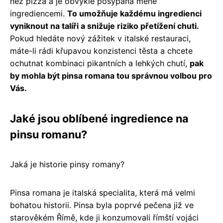
než pizza a je obvykle posypána méně
ingrediencemi.
To umožňuje každému ingredienci
vyniknout na talíři a snižuje riziko přetížení chuti.
Pokud hledáte nový zážitek v italské restauraci,
máte-li rádi křupavou konzistenci těsta a chcete
ochutnat kombinaci pikantních a lehkých chutí,
pak
by mohla být pinsa romana tou správnou volbou pro
Vás.
Jaké jsou oblíbené ingredience na
pinsu romanu?
Jaká je historie pinsy romany?
Pinsa romana je italská specialita, která má velmi
bohatou historii. Pinsa byla poprvé pečena již ve
starověkém Římě, kde ji konzumovali římští vojáci