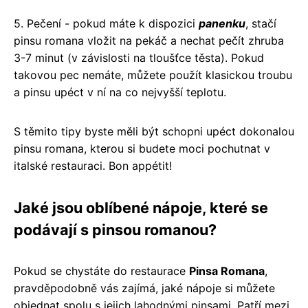
5. Pečení - pokud máte k dispozici
panenku
, stačí
pinsu romana vložit na pekáč a nechat pečít zhruba
3-7 minut (v závislosti na tloušťce těsta). Pokud
takovou pec nemáte, můžete použít klasickou troubu
a pinsu upéct v ní na co nejvyšší teplotu.
S těmito tipy byste měli být schopni upéct dokonalou
pinsu romana, kterou si budete moci pochutnat v
italské restauraci. Bon appétit!
Jaké jsou oblíbené nápoje, které se
podávají s pinsou romanou?
Pokud se chystáte do restaurace
Pinsa Romana
,
pravděpodobně vás zajímá, jaké nápoje si můžete
objednat spolu s jejich lahodnými pinsami. Patří mezi