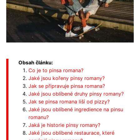
Obsah článku:
Co je to pinsa romana?
Jaké jsou kořeny pinsy romany?
Jak se připravuje pinsa romana?
Jaké jsou oblíbené druhy pinsy romany?
Jak se pinsa romana liší od pizzy?
Jaké jsou oblíbené ingredience na pinsu
romanu?
Jaká je historie pinsy romany?
Jaké jsou oblíbené restaurace, které