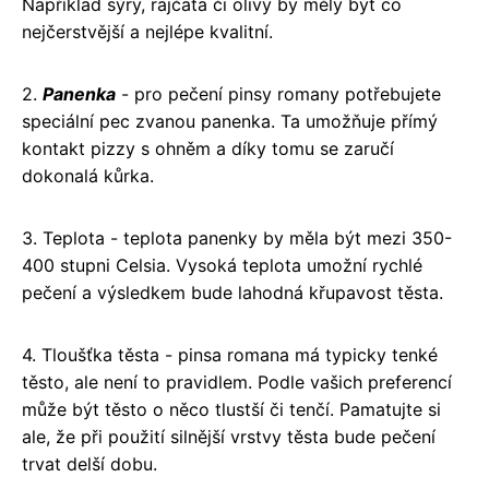
Například sýry, rajčata či olivy by měly být co
nejčerstvější a nejlépe kvalitní.
2.
Panenka
- pro pečení pinsy romany potřebujete
speciální pec zvanou panenka. Ta umožňuje přímý
kontakt pizzy s ohněm a díky tomu se zaručí
dokonalá kůrka.
3. Teplota - teplota panenky by měla být mezi 350-
400 stupni Celsia. Vysoká teplota umožní rychlé
pečení a výsledkem bude lahodná křupavost těsta.
4. Tloušťka těsta - pinsa romana má typicky tenké
těsto, ale není to pravidlem. Podle vašich preferencí
může být těsto o něco tlustší či tenčí. Pamatujte si
ale, že při použití silnější vrstvy těsta bude pečení
trvat delší dobu.