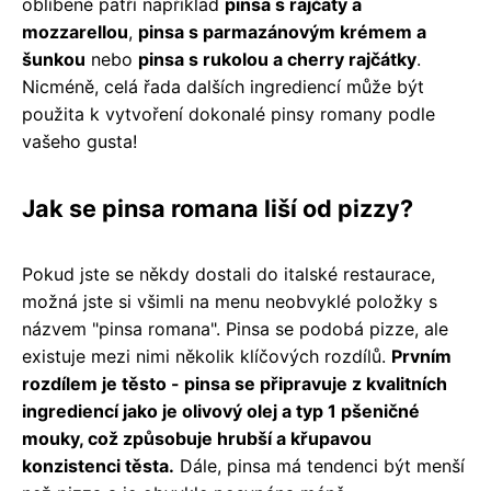
oblíbené patří například
pinsa s rajčaty a
mozzarellou
,
pinsa s parmazánovým krémem a
šunkou
nebo
pinsa s rukolou a cherry rajčátky
.
Nicméně, celá řada dalších ingrediencí může být
použita k vytvoření dokonalé pinsy romany podle
vašeho gusta!
Jak se pinsa romana liší od pizzy?
Pokud jste se někdy dostali do italské restaurace,
možná jste si všimli na menu neobvyklé položky s
názvem "pinsa romana". Pinsa se podobá pizze, ale
existuje mezi nimi několik klíčových rozdílů.
Prvním
rozdílem je těsto - pinsa se připravuje z kvalitních
ingrediencí jako je olivový olej a typ 1 pšeničné
mouky, což způsobuje hrubší a křupavou
konzistenci těsta.
Dále, pinsa má tendenci být menší