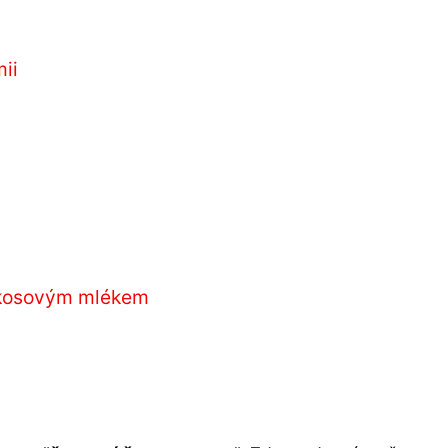
ii
kokosovým mlékem