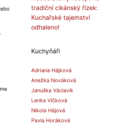
,
tradiční cikánský řízek:
nebo
Kuchařské tajemství
odhaleno!
v
Kuchyňáři
Adriana Hájková
Anežka Nováková
jme
Januška Václavík
Lenka Vlčková
Nikola Hájová
Pavla Horáková