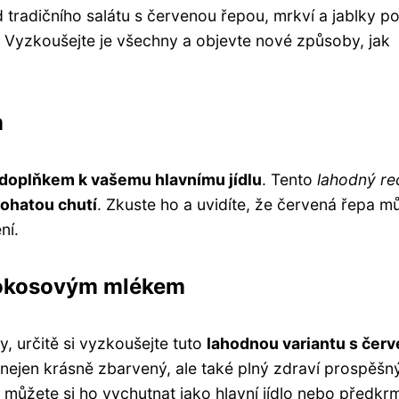
 tradičního salátu s červenou řepou, mrkví a jablky p
Vyzkoušejte je všechny a objevte nové způsoby, jak
m
doplňkem k vašemu hlavnímu jídlu
. Tento
lahodný re
ohatou chutí
. Zkuste ho a uvidíte, že červená řepa m
ní.
 kokosovým mlékem
, určitě si vyzkoušejte tuto
lahodnou variantu s čer
e nejen krásně zbarvený, ale také plný zdraví prospěšn
a můžete si ho vychutnat jako hlavní jídlo nebo předkr