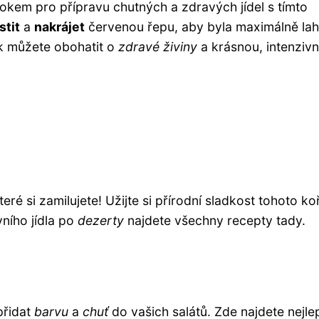
rokem pro přípravu chutných a zdravých jídel s tímto
stit
a
nakrájet
červenou řepu, aby byla maximálně la
ak můžete obohatit o
zdravé živiny
a krásnou, intenzivn
které si zamilujete! Užijte si přírodní sladkost tohoto ko
vního jídla po
dezerty
najdete všechny recepty tady.
přidat
barvu
a
chuť
do vašich salátů. Zde najdete nejle