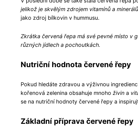
V poslední době se také stala červená řepa p
jelikož je skvělým zdrojem vitamínů a minerálů
jako zdroj bílkovin v hummusu.
Zkrátka červená řepa má své pevné místo v gas
různých jídlech a pochoutkách.
Nutriční hodnota červené řepy
Pokud hledáte zdravou a výživnou ingredienci
kořenová zelenina obsahuje mnoho
živin
a
vi
se na nutriční hodnoty červené řepy a inspirujt
Základní příprava červené řepy