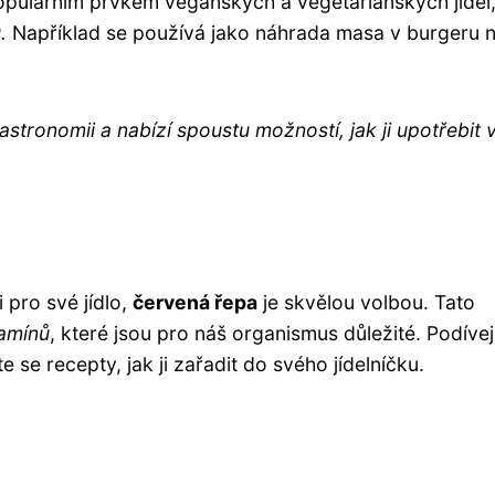
opulárním prvkem veganských a vegetariánských jídel
.
Například se používá jako náhrada masa v burgeru 
tronomii a nabízí spoustu možností, jak ji upotřebit 
 pro své jídlo,
červená řepa
je skvělou volbou. Tato
tamínů
, které jsou pro náš organismus důležité. Podíve
e se recepty, jak ji zařadit do svého jídelníčku.