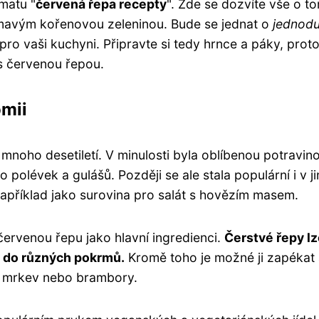
matu "
červená řepa recepty
". Zde se dozvíte vše o to
jímavým kořenovou zeleninou. Bude se jednat o
jednod
 pro vaši kuchyni. Připravte si tedy hrnce a páky, prot
s červenou řepou.
omii
mnoho desetiletí. V minulosti byla oblíbenou potravin
polévek a gulášů. Později se ale stala populární i v j
například jako surovina pro salát s hovězím masem.
 červenou řepu jako hlavní ingredienci.
Čerstvé řepy l
t do různých pokrmů.
Kromě toho je možné ji zapékat
u mrkev nebo brambory.