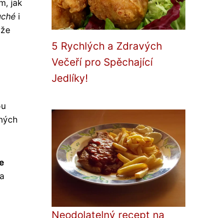
m, jak
uché
i
ože
5 Rychlých a Zdravých
Večeří pro Spěchající
Jedlíky!
ou
iných
ze
 a
Neodolatelný recept na