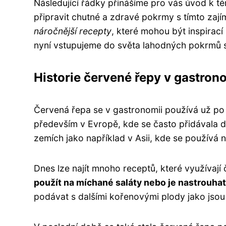
Následující řádky přinášíme pro vás úvod k té
připravit chutné a zdravé pokrmy s tímto za
náročnější recepty
, které mohou být inspirací
nyní vstupujeme do světa lahodných pokrmů 
Historie červené řepy v gastron
Červená řepa se v gastronomii používá už po 
především v Evropě, kde se často přidávala do 
zemích jako například v Asii, kde se používá 
Dnes lze najít mnoho receptů, které využívají
použít na míchané saláty nebo je nastrouha
podávat s dalšími kořenovými plody jako jso