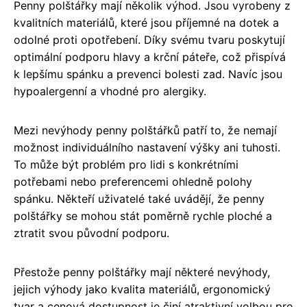
Penny polštářky mají několik výhod. Jsou vyrobeny z
kvalitních materiálů, které jsou příjemné na dotek a
odolné proti opotřebení. Díky svému tvaru poskytují
optimální podporu hlavy a krční páteře, což přispívá
k lepšímu spánku a prevenci bolesti zad. Navíc jsou
hypoalergenní a vhodné pro alergiky.
Mezi nevýhody penny polštářků patří to, že nemají
možnost individuálního nastavení výšky ani tuhosti.
To může být problém pro lidi s konkrétními
potřebami nebo preferencemi ohledně polohy
spánku. Někteří uživatelé také uvádějí, že penny
polštářky se mohou stát poměrně rychle ploché a
ztratit svou původní podporu.
Přestože penny polštářky mají některé nevýhody,
jejich výhody jako kvalita materiálů, ergonomický
tvar a cenová dostupnost je činí atraktivní volbou pro