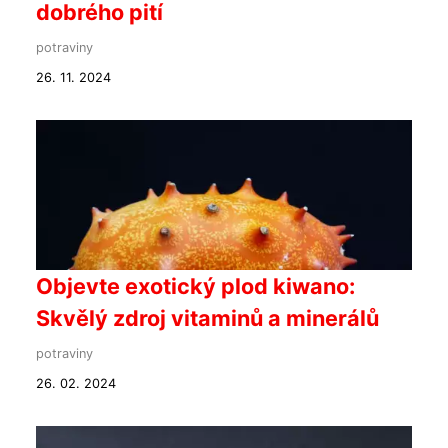
dobrého pití
potraviny
26. 11. 2024
Objevte exotický plod kiwano:
Skvělý zdroj vitaminů a minerálů
potraviny
26. 02. 2024